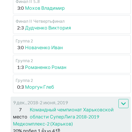
Финал II
5..8
3:0
Мохов Владимир
Финал II
Четвертьфинал
2:3
Дудченко Виктория
Группа 2
3:0
Новаченко Иван
Группа 2
1:3
Романенко Роман
Группа 2
0:3
Моргун Глеб
9 дек., 2018-2 июня, 2019
7
Командный чемпионат Харьковской
место
области СуперЛига 2018-2019
Медкомплекс-2 (Харьков)
20
%
побед
1
👍 vs
4
👎