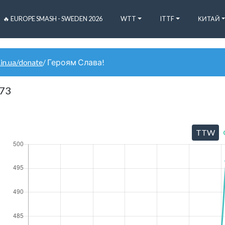
🔥 EUROPE SMASH - SWEDEN 2026
WTT
ITTF
КИТАЙ
.in.ua/donate
/ Героям Слава!
973
TTW