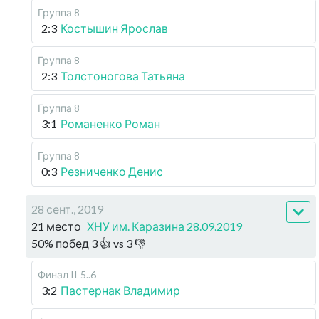
Группа 8
2:3
Костышин Ярослав
Группа 8
2:3
Толстоногова Татьяна
Группа 8
3:1
Романенко Роман
Группа 8
0:3
Резниченко Денис
28 сент., 2019
21 место
ХНУ им. Каразина 28.09.2019
50
%
побед
3
👍 vs
3
👎
Финал II
5..6
3:2
Пастернак Владимир