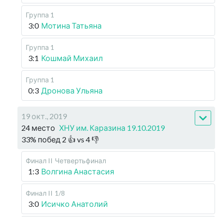
Группа 1
3:0
Мотина Татьяна
Группа 1
3:1
Кошмай Михаил
Группа 1
0:3
Дронова Ульяна
19 окт., 2019
24 место
ХНУ им. Каразина 19.10.2019
33
%
побед
2
👍 vs
4
👎
Финал II
Четвертьфинал
1:3
Волгина Анастасия
Финал II
1/8
3:0
Исичко Анатолий