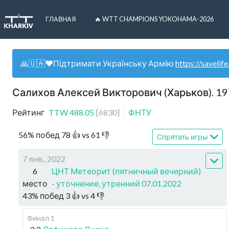
ГЛАВНАЯ
🔥 WTT CHAMPIONS YOKOHAMA-2026
🙏🇺🇦❤️Підтримати Українську Армію
https://savelife
Салихов Алексей Викторович (Харьков). 1
Рейтинг
TTW
488.05
[
6830
]
ФНТУ
56
%
побед
78
👍 vs
61
👎
Спрятать игры
7 янв., 2022
6
ЦНТ Метеорит (пятничный вечерний)
место
- уточнение, утренний 07.01.2022
43
%
побед
3
👍 vs
4
👎
Финал 1