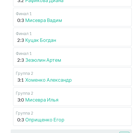
3:2
Рафикова Диана
Финал 1
0:3
Мисевра Вадим
Финал 1
2:3
Куцак Богдан
Финал 1
2:3
Зезюлин Артем
Группа 2
3:1
Хоменко Александр
Группа 2
3:0
Мисевра Илья
Группа 2
0:3
Оприщенко Егор