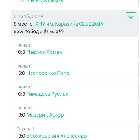
2:4
Альянс (Харьков)
2 нояб., 2019
8 место
ХНУ им. Каразина 02.11.2019
63
%
побед
5
👍 vs
3
👎
Финал I
0:3
Павлюк Роман
Финал I
3:0
Нестеренко Петр
Финал I
0:3
Гимадеев Руслан
Финал I
3:0
Мазурик Артур
Группа 1
3:0
Буряковский Александр