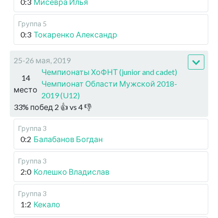
0:3
Мисевра Илья
Группа 5
0:3
Токаренко Александр
25-26 мая, 2019
Чемпионаты ХоФНТ (junior and cadet)
14
Чемпионат Области Мужской 2018-
место
2019 (U12)
33
%
побед
2
👍 vs
4
👎
Группа 3
0:2
Балабанов Богдан
Группа 3
2:0
Колешко Владислав
Группа 3
1:2
Кекало