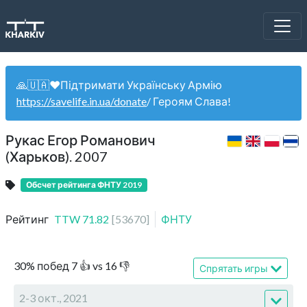
🙏🇺🇦❤️Підтримати Українську Армію
https://savelife.in.ua/donate
/ Героям Слава!
Рукас Егор Романович
(Харьков). 2007
Обсчет рейтинга ФНТУ 2019
Рейтинг
TTW
71.82
[
53670
]
ФНТУ
30
%
побед
7
👍 vs
16
👎
Спрятать игры
2-3 окт., 2021