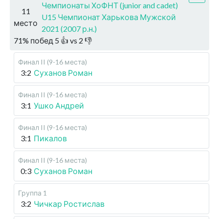
Чемпионаты ХоФНТ (junior and cadet)
11
U15 Чемпионат Харькова Мужской
место
2021 (2007 р.н.)
71
%
побед
5
👍 vs
2
👎
Финал II (9-16 места)
3:2
Суханов Роман
Финал II (9-16 места)
3:1
Ушко Андрей
Финал II (9-16 места)
3:1
Пикалов
Финал II (9-16 места)
0:3
Суханов Роман
Группа 1
3:2
Чичкар Ростислав