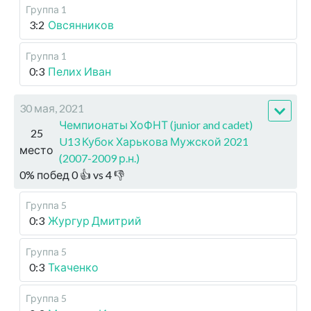
Группа 1
3:2
Овсянников
Группа 1
0:3
Пелих Иван
30 мая, 2021
Чемпионаты ХоФНТ (junior and cadet)
25
U13 Кубок Харькова Мужской 2021
место
(2007-2009 р.н.)
0
%
побед
0
👍 vs
4
👎
Группа 5
0:3
Жургур Дмитрий
Группа 5
0:3
Ткаченко
Группа 5