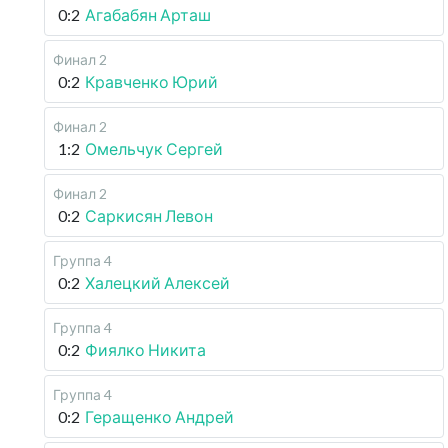
0:2
Агабабян Арташ
Финал 2
0:2
Кравченко Юрий
Финал 2
1:2
Омельчук Сергей
Финал 2
0:2
Саркисян Левон
Группа 4
0:2
Халецкий Алексей
Группа 4
0:2
Фиялко Никита
Группа 4
0:2
Геращенко Андрей