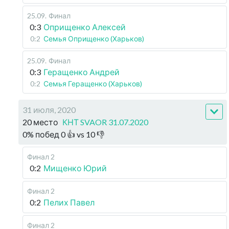
25.09
.
Финал
0:3
Оприщенко Алексей
0:2
Семья Оприщенко (Харьков)
25.09
.
Финал
0:3
Геращенко Андрей
0:2
Семья Геращенко (Харьков)
31 июля, 2020
20 место
КНТ SVAOR 31.07.2020
0
%
побед
0
👍 vs
10
👎
Финал 2
0:2
Мищенко Юрий
Финал 2
0:2
Пелих Павел
Финал 2