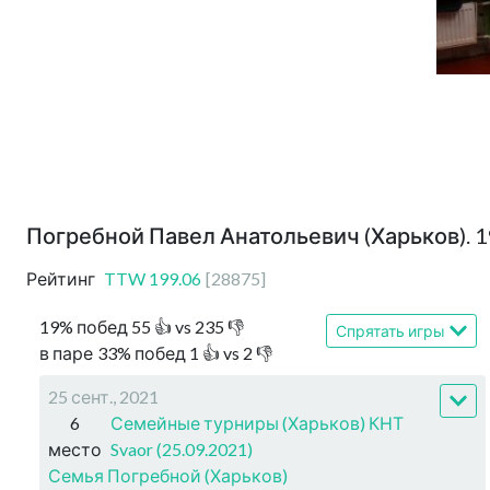
Погребной Павел Анатольевич (Харьков). 
Рейтинг
TTW
199.06
[
28875
]
19
%
побед
55
👍 vs
235
👎
Спрятать игры
в паре
33
%
побед
1
👍 vs
2
👎
25 сент., 2021
6
Семейные турниры (Харьков) КНТ
место
Svaor (25.09.2021)
Семья Погребной (Харьков)