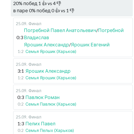
20
%
побед
1
👍 vs
4
👎
в паре
0
%
побед
0
👍 vs
1
👎
25.09
.
Финал
Погребной Павел Анатольевич
/
Погребной
0:3
Владислав
Ярошик Александр
/
Ярошик Евгений
1:2
Семья Ярошик (Харьков)
25.09
.
Финал
3:1
Ярошик Александр
1:2
Семья Ярошик (Харьков)
25.09
.
Финал
0:3
Павлюк Роман
0:2
Семья Павлюк (Харьков)
25.09
.
Финал
1:3
Пелих Павел
0:2
Семья Пелых (Харьков)