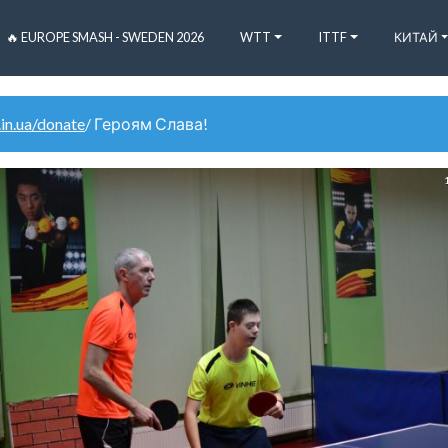
🔥 EUROPE SMASH - SWEDEN 2026
WTT
ITTF
КИТАЙ
.in.ua/donate
/ Героям Слава!
1