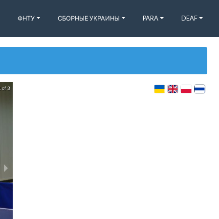
ФНТУ
СБОРНЫЕ УКРАИНЫ
PARA
DEAF
 of 3
Семейные турниры (Харьков) КНТ Svaor (25.09.2021)