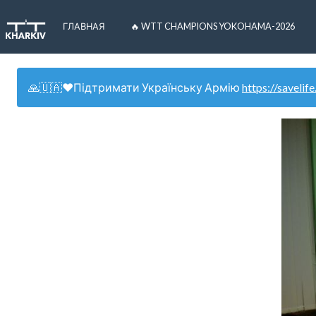
ГЛАВНАЯ
🔥 WTT CHAMPIONS YOKOHAMA-2026
🙏🇺🇦❤️Підтримати Українську Армію
https://savelife