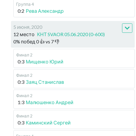
Группа 4
0:2
Рева Александр
5 июня, 2020
12 место
КНТ SVAOR 05.06.2020 (0-600)
0
%
побед
0
👍 vs
7
👎
Финал 2
0:3
Мищенко Юрий
Финал 2
0:3
Заяц Станислав
Финал 2
1:3
Малюшенко Андрей
Финал 2
0:3
Каминский Сергей