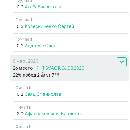
Группа 1
0:3
Агабабян Арташ
Группа 1
0:3
Колесниченко Сергей
Группа 1
0:3
Андреев Олег
6 мар., 2020
26 место
КНТ SVAOR 06.03.2020
22
%
побед
2
👍 vs
7
👎
Финал II
0:2
Заяц Станислав
Финал II
2:0
Афанасьевская Виолетта
Финал II