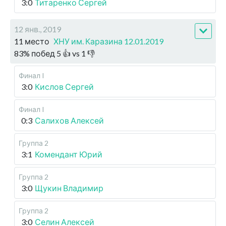
3:0
Титаренко Сергей
12 янв., 2019
11 место
ХНУ им. Каразина 12.01.2019
83
%
побед
5
👍 vs
1
👎
Финал I
3:0
Кислов Сергей
Финал I
0:3
Салихов Алексей
Группа 2
3:1
Комендант Юрий
Группа 2
3:0
Щукин Владимир
Группа 2
3:0
Селин Алексей