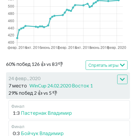
60
%
побед
126
👍 vs
83
👎
Спрятать игры
24 февр., 2020
7 место
WinCup 24.02.2020 Восток 1
29
%
побед
2
👍 vs
5
👎
Финал
1:3
Пастернак Владимир
Финал
0:3
Бойчук Владимир