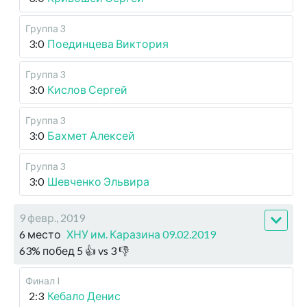
Группа 3
3:0
Поединцева Виктория
Группа 3
3:0
Кислов Сергей
Группа 3
3:0
Бахмет Алексей
Группа 3
3:0
Шевченко Эльвира
9 февр., 2019
6 место
ХНУ им. Каразина 09.02.2019
63
%
побед
5
👍 vs
3
👎
Финал I
2:3
Кебало Денис