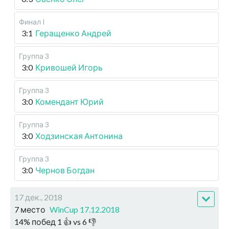
Финал I
3:1
Геращенко Андрей
Группа 3
3:0
Кривошей Игорь
Группа 3
3:0
Комендант Юрий
Группа 3
3:0
Ходзинская Антонина
Группа 3
3:0
Чернов Богдан
17 дек., 2018
7 место
WinCup 17.12.2018
14
%
побед
1
👍 vs
6
👎