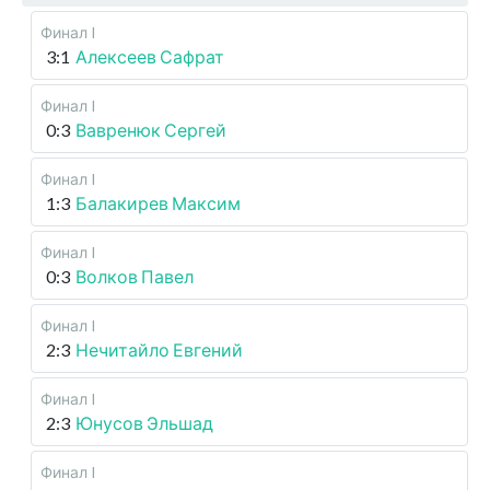
Финал I
3:1
Алексеев Сафрат
Финал I
0:3
Вавренюк Сергей
Финал I
1:3
Балакирев Максим
Финал I
0:3
Волков Павел
Финал I
2:3
Нечитайло Евгений
Финал I
2:3
Юнусов Эльшад
Финал I