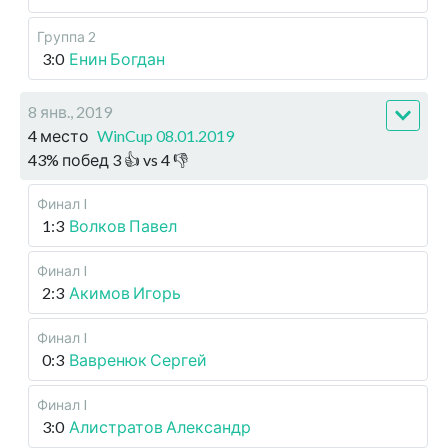
Группа 2
3:0
Енин Богдан
8 янв., 2019
4 место
WinCup 08.01.2019
43
%
побед
3
👍 vs
4
👎
Финал I
1:3
Волков Павел
Финал I
2:3
Акимов Игорь
Финал I
0:3
Вавренюк Сергей
Финал I
3:0
Алистратов Александр