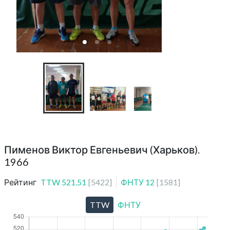
Ветеранские тур
среди ветеранов
Пименов Виктор Евгеньевич (Харьков).
1966
Рейтинг
TTW
521.51
[
5422
]
ФНТУ
12
[
1581
]
TTW
ФНТУ