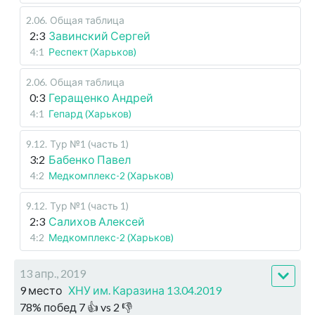
2.06
.
Общая таблица
2:3
Завинский Сергей
4:1
Респект (Харьков)
2.06
.
Общая таблица
0:3
Геращенко Андрей
4:1
Гепард (Харьков)
9.12
.
Тур №1 (часть 1)
3:2
Бабенко Павел
4:2
Медкомплекс-2 (Харьков)
9.12
.
Тур №1 (часть 1)
2:3
Салихов Алексей
4:2
Медкомплекс-2 (Харьков)
13 апр., 2019
9 место
ХНУ им. Каразина 13.04.2019
78
%
побед
7
👍 vs
2
👎