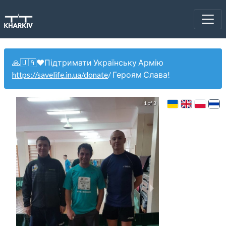
🙏🇺🇦❤️Підтримати Українську Армію
https://savelife.in.ua/donate
/ Героям Слава!
1 of 3