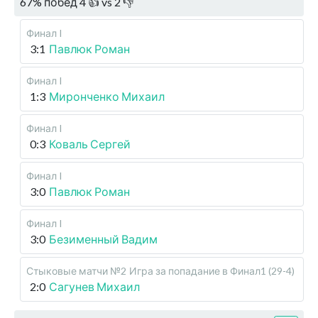
67
%
побед
4
👍 vs
2
👎
Финал I
3:1
Павлюк Роман
Финал I
1:3
Миронченко Михаил
Финал I
0:3
Коваль Сергей
Финал I
3:0
Павлюк Роман
Финал I
3:0
Безименный Вадим
Стыковые матчи №2
Игра за попадание в Финал1 (29-4)
2:0
Сагунев Михаил