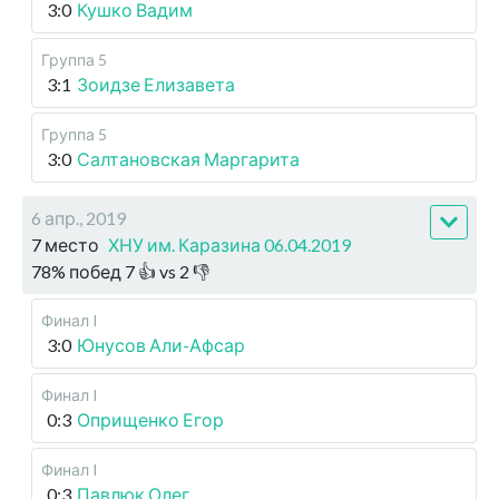
3:0
Кушко Вадим
Группа 5
3:1
Зоидзе Елизавета
Группа 5
3:0
Салтановская Маргарита
6 апр., 2019
7 место
ХНУ им. Каразина 06.04.2019
78
%
побед
7
👍 vs
2
👎
Финал I
3:0
Юнусов Али-Афсар
Финал I
0:3
Оприщенко Егор
Финал I
0:3
Павлюк Олег