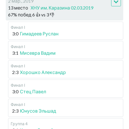
2 мар., 2019
13 место
ХНУ им. Каразина 02.03.2019
67
%
побед
6
👍 vs
3
👎
Финал I
3:0
Гимадеев Руслан
Финал I
3:1
Мисевра Вадим
Финал I
2:3
Хорошко Александр
Финал I
3:0
Стец Павел
Финал I
2:3
Юнусов Эльшад
Группа 4