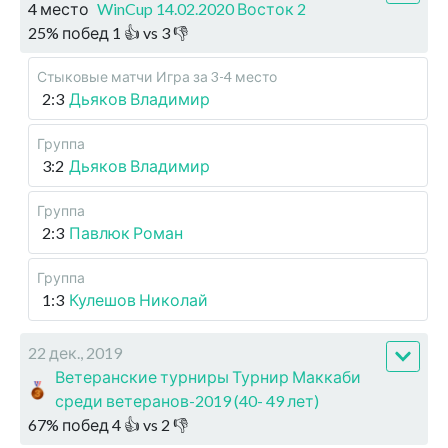
4 место
WinCup 14.02.2020 Восток 2
25
%
побед
1
👍 vs
3
👎
Стыковые матчи
Игра за 3-4 место
2:3
Дьяков Владимир
Группа
3:2
Дьяков Владимир
Группа
2:3
Павлюк Роман
Группа
1:3
Кулешов Николай
22 дек., 2019
Ветеранские турниры Турнир Маккаби
среди ветеранов-2019 (40- 49 лет)
67
%
побед
4
👍 vs
2
👎