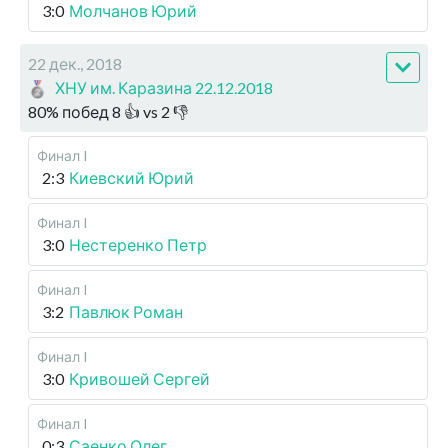
3:0
Молчанов Юрий
22 дек., 2018
ХНУ им. Каразина 22.12.2018
80
%
побед
8
👍 vs
2
👎
Финал I
2:3
Киевский Юрий
Финал I
3:0
Нестеренко Петр
Финал I
3:2
Павлюк Роман
Финал I
3:0
Кривошей Сергей
Финал I
0:3
Саенко Олег