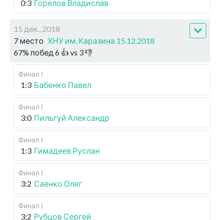
0:3
Горелов Владислав
15 дек., 2018
7 место
ХНУ им. Каразина 15.12.2018
67
%
побед
6
👍 vs
3
👎
Финал I
1:3
Бабенко Павел
Финал I
3:0
Пильгуй Александр
Финал I
1:3
Гимадеев Руслан
Финал I
3:2
Саенко Олег
Финал I
3:2
Рубцов Сергей