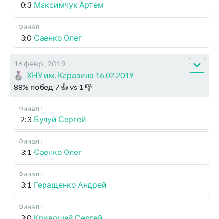
0:3
Максимчук Артем
Финал
3:0
Саенко Олег
16 февр., 2019
ХНУ им. Каразина 16.02.2019
88
%
побед
7
👍 vs
1
👎
Финал I
2:3
Булуй Сергей
Финал I
3:1
Саенко Олег
Финал I
3:1
Геращенко Андрей
Финал I
3:0
Кривошей Сергей