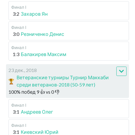
Финал I
3:2
Захаров Ян
Финал I
3:0
Резниченко Денис
Финал I
1:3
Балакирев Максим
23 дек., 2018
Ветеранские турниры Турнир Маккаби
среди ветеранов-2018 (50-59 лет)
100
%
побед
9
👍 vs
0
👎
Финал I
3:1
Андреев Олег
Финал I
3:1
Киевский Юрий