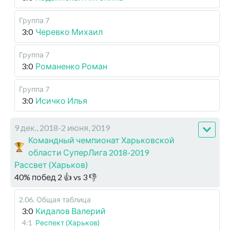
Группа 7
3:0
Черевко Михаил
Группа 7
3:0
Романенко Роман
Группа 7
3:0
Исичко Илья
9 дек., 2018-2 июня, 2019
Командный чемпионат Харьковской
области СуперЛига 2018-2019
Рассвет (Харьков)
40
%
побед
2
👍 vs
3
👎
2.06
.
Общая таблица
3:0
Кидалов Валерий
4:1
Респект (Харьков)