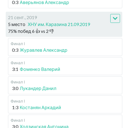
0:3
Аверьянов Александр
21 сент., 2019
5 место
ХНУ им. Каразина 21.09.2019
75
%
побед
6
👍 vs
2
👎
Финал I
0:3
Журавлев Александр
Финал I
3:1
Фоменко Валерий
Финал I
3:0
Лукандер Данил
Финал I
1:3
Костанян Аркадий
Финал I
3:0
Ходзинская Антонина