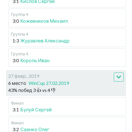
3:1
Кислов Сергей
Группа 4
3:0
Кожевников Михаил
Группа 4
1:3
Журавлев Александр
Группа 4
3:0
Король Иван
27 февр., 2019
6 место
WinCup 27.02.2019
43
%
побед
3
👍 vs
4
👎
Финал
3:1
Булуй Сергей
Финал
3:2
Саенко Олег