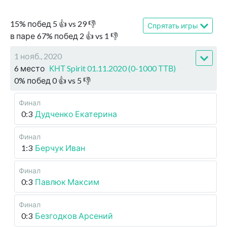
15
%
побед
5
👍 vs
29
👎
Спрятать игры
в паре
67
%
побед
2
👍 vs
1
👎
1 нояб., 2020
6 место
КНТ Spirit 01.11.2020 (0-1000 ТТВ)
0
%
побед
0
👍 vs
5
👎
Финал
0:3
Дудченко Екатерина
Финал
1:3
Берчук Иван
Финал
0:3
Павлюк Максим
Финал
0:3
Безгодков Арсений