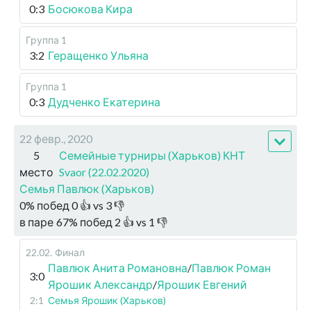
0:3
Босюкова Кира
Группа 1
3:2
Геращенко Ульяна
Группа 1
0:3
Дудченко Екатерина
22 февр., 2020
5
Семейные турниры (Харьков) КНТ
место
Svaor (22.02.2020)
Семья Павлюк (Харьков)
0
%
побед
0
👍 vs
3
👎
в паре
67
%
побед
2
👍 vs
1
👎
22.02
.
Финал
Павлюк Анита Романовна
/
Павлюк Роман
3:0
Ярошик Александр
/
Ярошик Евгений
2:1
Семья Ярошик (Харьков)