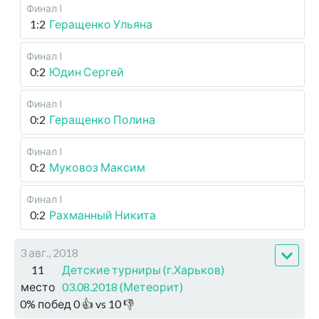
Финал I
1:2
Геращенко Ульяна
Финал I
0:2
Юдин Сергей
Финал I
0:2
Геращенко Полина
Финал I
0:2
Муковоз Максим
Финал I
0:2
Рахманный Никита
3 авг., 2018
11
Детские турниры (г.Харьков)
место
03.08.2018 (Метеорит)
0
%
побед
0
👍 vs
10
👎