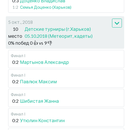
0:3
Доценко Владислав
1:2
Семья Доценко (Харьков)
5 окт., 2018
10
Детские турниры (г.Харьков)
место
05.10.2018 (Метеорит, кадеты)
0
%
побед
0
👍 vs
9
👎
Финал I
0:2
Мартынов Александр
Финал I
0:2
Павлюк Максим
Финал I
0:2
Шибистая Жанна
Финал I
0:2
Утюлин Константин