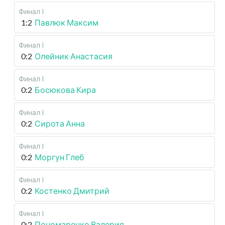
Финал I
1:2
Павлюк Максим
Финал I
0:2
Олейник Анастасия
Финал I
0:2
Босюкова Кира
Финал I
0:2
Сирота Анна
Финал I
0:2
Моргун Глеб
Финал I
0:2
Костенко Дмитрий
Финал I
0:2
Пономаренко Валерия