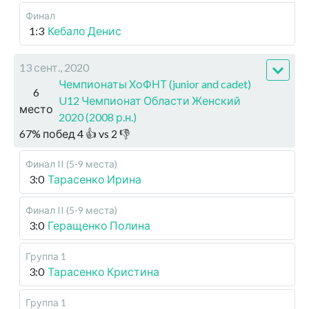
Финал
1:3
Кебало Денис
13 сент., 2020
Чемпионаты ХоФНТ (junior and cadet)
6
U12 Чемпионат Области Женский
место
2020 (2008 р.н.)
67
%
побед
4
👍 vs
2
👎
Финал II (5-9 места)
3:0
Тарасенко Ирина
Финал II (5-9 места)
3:0
Геращенко Полина
Группа 1
3:0
Тарасенко Кристина
Группа 1