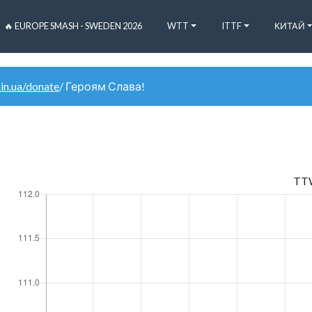
🔥 EUROPE SMASH - SWEDEN 2026
WTT
ITTF
КИТАЙ
.in.ua/donate
/ Героям Слава!
TT