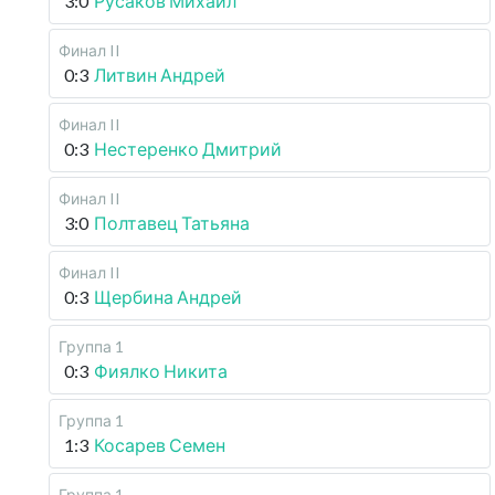
3:0
Русаков Михаил
Финал II
0:3
Литвин Андрей
Финал II
0:3
Нестеренко Дмитрий
Финал II
3:0
Полтавец Татьяна
Финал II
0:3
Щербина Андрей
Группа 1
0:3
Фиялко Никита
Группа 1
1:3
Косарев Семен
Группа 1