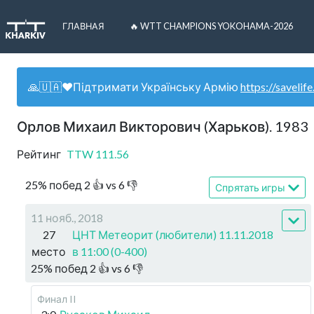
ГЛАВНАЯ
🔥 WTT CHAMPIONS YOKOHAMA-2026
🙏🇺🇦❤️Підтримати Українську Армію
https://savelife
Орлов Михаил Викторович (Харьков). 1983
Рейтинг
TTW
111.56
25
%
побед
2
👍 vs
6
👎
Спрятать игры
11 нояб., 2018
27
ЦНТ Метеорит (любители) 11.11.2018
место
в 11:00 (0-400)
25
%
побед
2
👍 vs
6
👎
Финал II