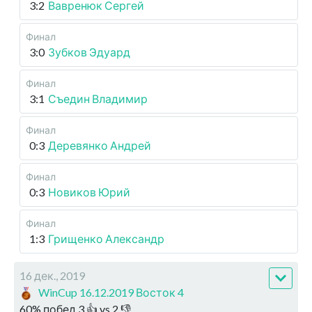
3:2
Вавренюк Сергей
Финал
3:0
Зубков Эдуард
Финал
3:1
Съедин Владимир
Финал
0:3
Деревянко Андрей
Финал
0:3
Новиков Юрий
Финал
1:3
Грищенко Александр
16 дек., 2019
WinCup 16.12.2019 Восток 4
60
%
побед
3
👍 vs
2
👎