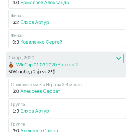
3:0
Ермолаев Александр
Финал
3:2
Елхов Артур
Финал
0:3
Коваленко Сергей
1 мар., 2020
WinCup 01.03.2020 Восток 2
50
%
побед
2
👍 vs
2
👎
Стыковые матчи
Игра за 3-4 место
3:0
Алексеев Сафрат
Группа
1:3
Елхов Артур
Группа
3:0
Алексеев Сафрат