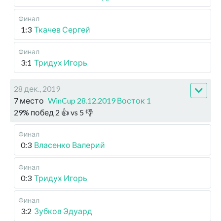
Финал
1:3
Ткачев Сергей
Финал
3:1
Тридух Игорь
28 дек., 2019
7 место
WinCup 28.12.2019 Восток 1
29
%
побед
2
👍 vs
5
👎
Финал
0:3
Власенко Валерий
Финал
0:3
Тридух Игорь
Финал
3:2
Зубков Эдуард