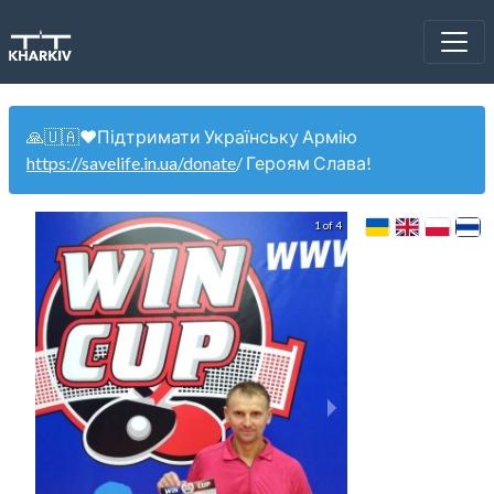
🙏🇺🇦❤️Підтримати Українську Армію
https://savelife.in.ua/donate
/ Героям Слава!
1 of 4