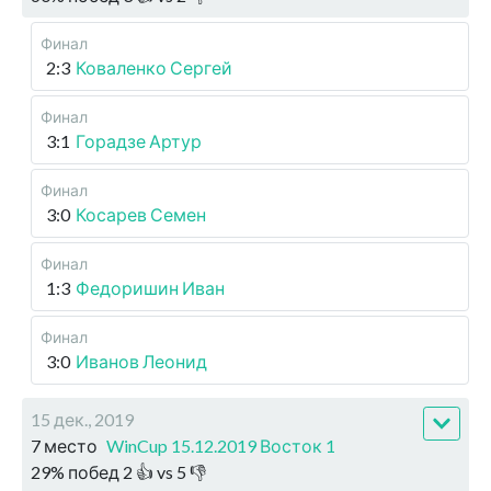
Финал
2:3
Коваленко Сергей
Финал
3:1
Горадзе Артур
Финал
3:0
Косарев Семен
Финал
1:3
Федоришин Иван
Финал
3:0
Иванов Леонид
15 дек., 2019
7 место
WinCup 15.12.2019 Восток 1
29
%
побед
2
👍 vs
5
👎