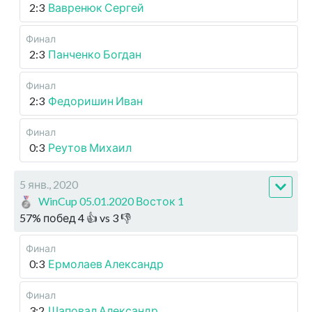
2:3
Вавренюк Сергей
Финал
2:3
Панченко Богдан
Финал
2:3
Федоришин Иван
Финал
0:3
Реутов Михаил
5 янв., 2020
WinCup 05.01.2020 Восток 1
57
%
побед
4
👍 vs
3
👎
Финал
0:3
Ермолаев Александр
Финал
3:2
Шаповал Александр