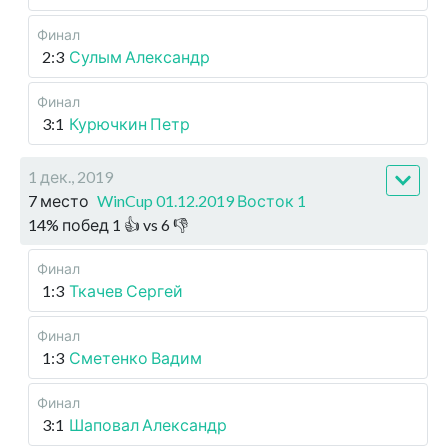
Финал
2:3
Сулым Александр
Финал
3:1
Курючкин Петр
1 дек., 2019
7 место
WinCup 01.12.2019 Восток 1
14
%
побед
1
👍 vs
6
👎
Финал
1:3
Ткачев Сергей
Финал
1:3
Сметенко Вадим
Финал
3:1
Шаповал Александр