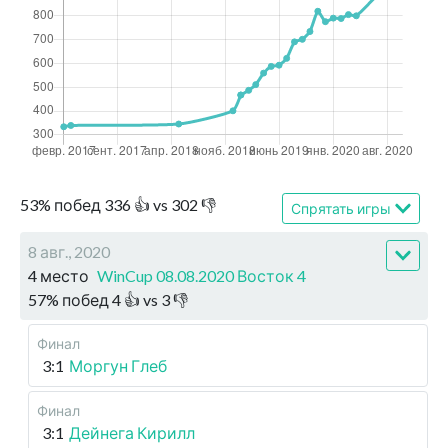
53
%
побед
336
👍 vs
302
👎
Спрятать игры
8 авг., 2020
4 место
WinCup 08.08.2020 Восток 4
57
%
побед
4
👍 vs
3
👎
Финал
3:1
Моргун Глеб
Финал
3:1
Дейнега Кирилл