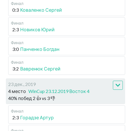
Финал
0:3
Коваленко Сергей
Финал
2:3
Новиков Юрий
Финал
3:0
Панченко Богдан
Финал
3:2
Вавренюк Сергей
23 дек., 2019
4 место
WinCup 23.12.2019 Восток 4
40
%
побед
2
👍 vs
3
👎
Финал
2:3
Горадзе Артур
Финал