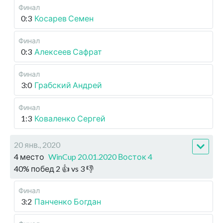
Финал
0:3
Косарев Семен
Финал
0:3
Алексеев Сафрат
Финал
3:0
Грабский Андрей
Финал
1:3
Коваленко Сергей
20 янв., 2020
4 место
WinCup 20.01.2020 Восток 4
40
%
побед
2
👍 vs
3
👎
Финал
3:2
Панченко Богдан