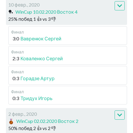
10 февр., 2020
🏓
WinCup 10.02.2020 Восток 4
25
%
побед
1
👍 vs
3
👎
Финал
3:0
Вавренюк Сергей
Финал
2:3
Коваленко Сергей
Финал
0:3
Горадзе Артур
Финал
0:3
Тридух Игорь
2 февр., 2020
WinCup 02.02.2020 Восток 2
50
%
побед
2
👍 vs
2
👎