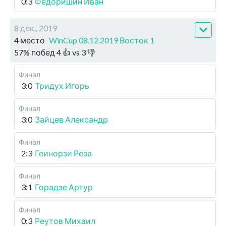
0:3
Федоришин Иван
8 дек., 2019
4 место
WinCup 08.12.2019 Восток 1
57
%
побед
4
👍 vs
3
👎
Финал
3:0
Тридух Игорь
Финал
3:0
Зайцев Александр
Финал
2:3
Геинорзи Реза
Финал
3:1
Горадзе Артур
Финал
0:3
Реутов Михаил