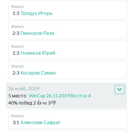
Финал
1:3
Тридух Игорь
Финал
2:3
Геинорзи Реза
Финал
1:3
Новиков Юрий
Финал
2:3
Косарев Семен
26 нояб., 2019
5 место
WinCup 26.11.2019 Восток 4
40
%
побед
2
👍 vs
3
👎
Финал
3:1
Алексеев Сафрат