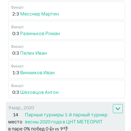
Финал
2:3
Месснер Мартин
Финал
0:3
Разиньков Роман
Финал
0:3
Пелих Иван
Финал
1:3
Винников Иван
Финал
0:3
Шеховцов Антон
9 мар., 2020
14
Парные турниры 1-й парный турнир
место
весны 2020 года в ЦНТ МЕТЕОРИТ
в паре
0
%
побед
0
👍 vs
9
👎