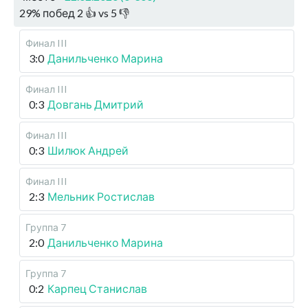
29
%
побед
2
👍 vs
5
👎
Финал III
3:0
Данильченко Марина
Финал III
0:3
Довгань Дмитрий
Финал III
0:3
Шилюк Андрей
Финал III
2:3
Мельник Ростислав
Группа 7
2:0
Данильченко Марина
Группа 7
0:2
Карпец Станислав