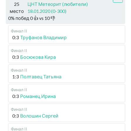
25
ЦНТ Метеорит (любители)
место
18.01.2020 (0-300)
0
%
побед
0
👍 vs
10
👎
Финал II
0:3
Труфанов Владимир
Финал II
0:3
Босюкова Кира
Финал II
1:3
Полтавец Татьяна
Финал II
0:3
Романец Ирина
Финал II
0:3
Волошин Сергей
Финал II