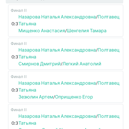
Финал II
Назарова Наталья Александровна
/
Полтавец
0:3
Татьяна
Мищенко Анастасия
/
Шенгелия Тамара
Финал II
Назарова Наталья Александровна
/
Полтавец
0:3
Татьяна
Смирнов Дмитрий
/
Легкий Анатолий
Финал II
Назарова Наталья Александровна
/
Полтавец
0:3
Татьяна
Зезюлин Артем
/
Оприщенко Егор
Финал II
Назарова Наталья Александровна
/
Полтавец
0:3
Татьяна