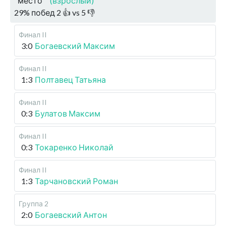
место
(взрослый)
29
%
побед
2
👍 vs
5
👎
Финал II
3:0
Богаевский Максим
Финал II
1:3
Полтавец Татьяна
Финал II
0:3
Булатов Максим
Финал II
0:3
Токаренко Николай
Финал II
1:3
Тарчановский Роман
Группа 2
2:0
Богаевский Антон