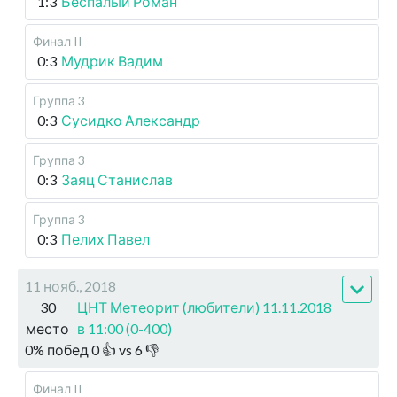
1:3
Беспалый Роман
Финал II
0:3
Мудрик Вадим
Группа 3
0:3
Сусидко Александр
Группа 3
0:3
Заяц Станислав
Группа 3
0:3
Пелих Павел
11 нояб., 2018
30
ЦНТ Метеорит (любители) 11.11.2018
место
в 11:00 (0-400)
0
%
побед
0
👍 vs
6
👎
Финал II