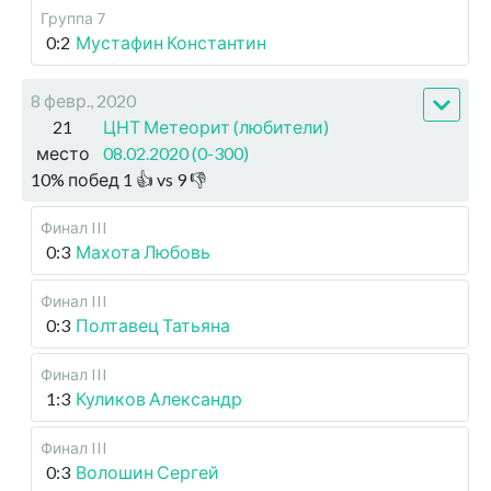
Группа 7
0:2
Мустафин Константин
8 февр., 2020
21
ЦНТ Метеорит (любители)
место
08.02.2020 (0-300)
10
%
побед
1
👍 vs
9
👎
Финал III
0:3
Махота Любовь
Финал III
0:3
Полтавец Татьяна
Финал III
1:3
Куликов Александр
Финал III
0:3
Волошин Сергей