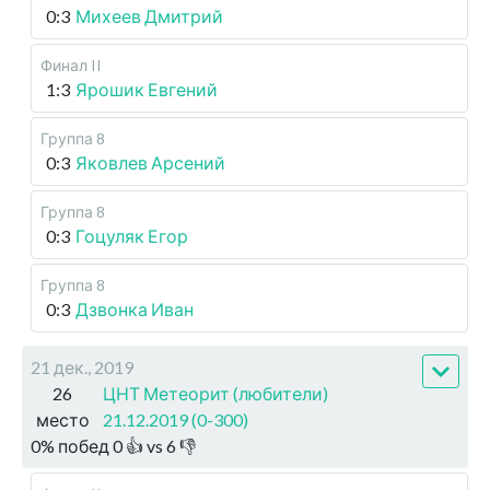
0:3
Михеев Дмитрий
Финал II
1:3
Ярошик Евгений
Группа 8
0:3
Яковлев Арсений
Группа 8
0:3
Гоцуляк Егор
Группа 8
0:3
Дзвонка Иван
21 дек., 2019
26
ЦНТ Метеорит (любители)
место
21.12.2019 (0-300)
0
%
побед
0
👍 vs
6
👎