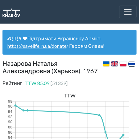
🙏🇺🇦❤️Підтримати Українську Армію
https://savelife.in.ua/donate
/ Героям Слава!
Назарова Наталья
Александровна (Харьков). 1967
Рейтинг
TTW
85.09
[
51339
]
TTW