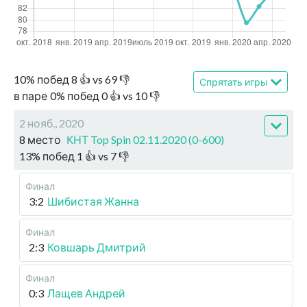
10
%
побед
8
👍 vs
69
👎
Спрятать игры
в паре
0
%
побед
0
👍 vs
10
👎
2 нояб., 2020
8 место
КНТ Top Spin 02.11.2020 (0-600)
13
%
побед
1
👍 vs
7
👎
Финал
3:2
Шибистая Жанна
Финал
2:3
Ковшарь Дмитрий
Финал
0:3
Лащев Андрей