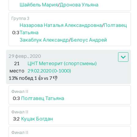
Шайбель Мария
/
Дронова Ульяна
Группа 3
Назарова Наталья Александровна
/
Полтавец
0:3
Татьяна
Закаблук Александр
/
Белоус Андрей
29 февр., 2020
21
ЦНТ Метеорит (спортсмены)
место
29.02.2020 (0-1000)
13
%
побед
1
👍 vs
7
👎
Финал II
0:3
Полтавец Татьяна
Финал II
3:2
Куцак Богдан
Финал II