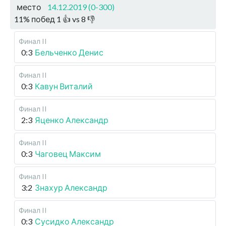
место
14.12.2019 (0-300)
11
%
побед
1
👍 vs
8
👎
Финал II
0:3
Бельченко Денис
Финал II
0:3
Кавун Виталий
Финал II
2:3
Яценко Александр
Финал II
0:3
Чаговец Максим
Финал II
3:2
Знахур Александр
Финал II
0:3
Сусидко Александр