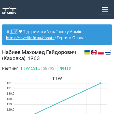
🙏🇺🇦❤️Підтримати Українську Армію
https://savelife.in.ua/donate
/ Героям Слава!
Набиев Махомед Гейдорович
(Каховка). 1963
Рейтинг
TTW
131.5
[
38793
]
ФНТУ
TTW