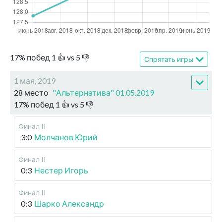
17
%
побед
1
👍 vs
5
👎
Спрятать игры
1 мая, 2019
28 место
"Альтернатива" 01.05.2019
17
%
побед
1
👍 vs
5
👎
Финал II
3:0
Молчанов Юрий
Финал II
0:3
Нестер Игорь
Финал II
0:3
Шарко Александр