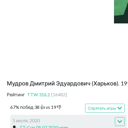
Мудров Дмитрий Эдуардович (Харьков). 1
Рейтинг
TTW
316.2
[
16482
]
67
%
побед
38
👍 vs
19
👎
Спрятать игры
5 июля, 2020
🏓
TT-Cup 05.07.2020-men