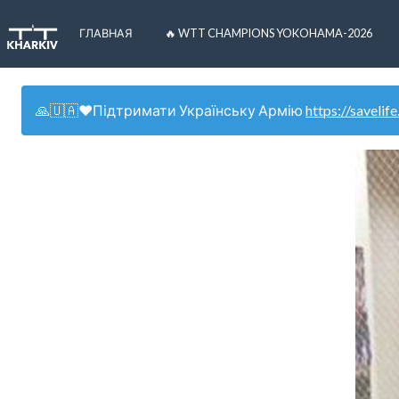
ГЛАВНАЯ
🔥 WTT CHAMPIONS YOKOHAMA-2026
🙏🇺🇦❤️Підтримати Українську Армію
https://savelife