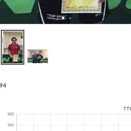
994
TT