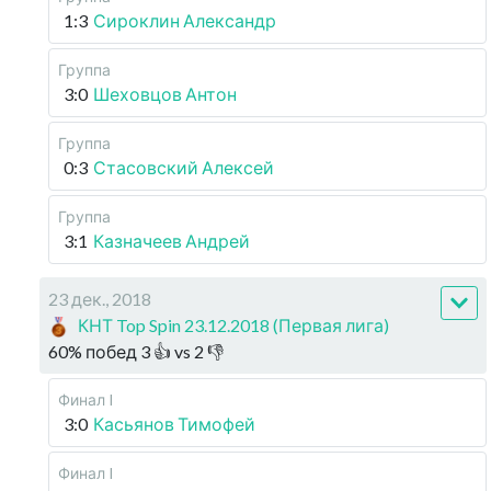
1:3
Сироклин Александр
Группа
3:0
Шеховцов Антон
Группа
0:3
Стасовский Алексей
Группа
3:1
Казначеев Андрей
23 дек., 2018
КНТ Top Spin 23.12.2018 (Первая лига)
60
%
побед
3
👍 vs
2
👎
Финал I
3:0
Касьянов Тимофей
Финал I