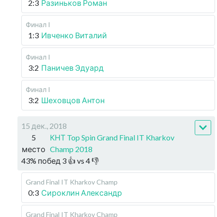
2:3
Разиньков Роман
Финал I
1:3
Ивченко Виталий
Финал I
3:2
Паничев Эдуард
Финал I
3:2
Шеховцов Антон
15 дек., 2018
5
КНТ Top Spin Grand Final IT Kharkov
место
Champ 2018
43
%
побед
3
👍 vs
4
👎
Grand Final IT Kharkov Champ
0:3
Сироклин Александр
Grand Final IT Kharkov Champ