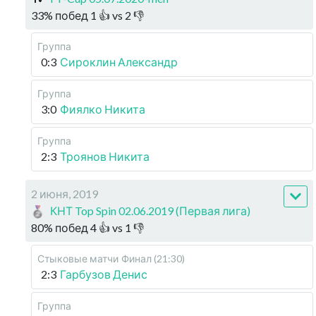
33
%
побед
1
👍 vs
2
👎
Группа
0:3
Сироклин Александр
Группа
3:0
Фиялко Никита
Группа
2:3
Троянов Никита
2 июня, 2019
КНТ Top Spin 02.06.2019 (Первая лига)
80
%
побед
4
👍 vs
1
👎
Стыковые матчи
Финал (21:30)
2:3
Гарбузов Денис
Группа