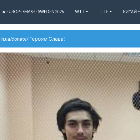
🔥 EUROPE SMASH - SWEDEN 2026
WTT
ITTF
КИТАЙ
.in.ua/donate
/ Героям Слава!
1