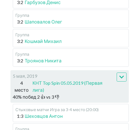
3:2
Гарбузов Денис
Группа
3:2
Шаповалов Олег
Группа
3:2
Кошмай Михаил
Группа
3:2
Троянов Никита
5 мая, 2019
4
КНТ Top Spin 05.05.2019 (Первая
место
лига)
40
%
побед
2
👍 vs
3
👎
Стыковые матчи
Игра за 3-4 место (20:00)
1:3
Шеховцов Антон
Группа