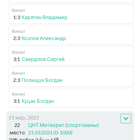
Финал
1:3
Карягин Владимир
Финал
2:3
Козлов Александр
Финал
3:1
Свердлов Сергей
Финал
2:3
Полищук Богдан
Финал
3:1
Куцак Богдан
21 мар., 2021
22
ЦНТ Метеорит (спортсмены)
место
21.03.2021 (0-1000)
33
%
побед
3
👍 vs
6
👎