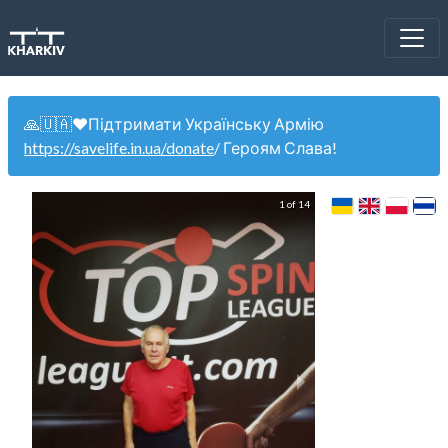
🙏🇺🇦❤️Підтримати Українську Армію
https://savelife.in.ua/donate
/ Героям Слава!
1 of 14