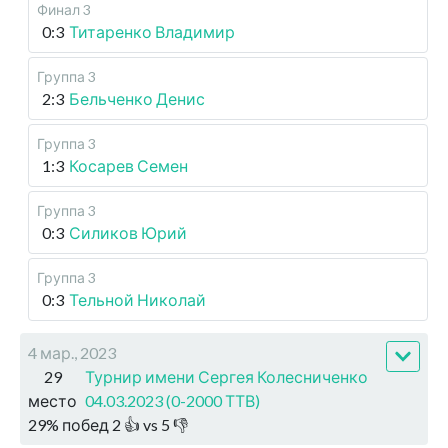
Финал 3
0:3
Титаренко Владимир
Группа 3
2:3
Бельченко Денис
Группа 3
1:3
Косарев Семен
Группа 3
0:3
Силиков Юрий
Группа 3
0:3
Тельной Николай
4 мар., 2023
29
Турнир имени Сергея Колесниченко
место
04.03.2023 (0-2000 ТТВ)
29
%
побед
2
👍 vs
5
👎