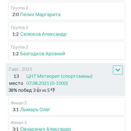
Группа 2
2:0
Пелих Маргарита
Группа 2
1:2
Селюков Александр
Группа 2
1:2
Безгодков Арсений
7 авг., 2021
13
ЦНТ Метеорит (спортсмены)
место
07.08.2021 (0-1000)
38
%
побед
3
👍 vs
5
👎
Финал 3
3:1
Лымарь Олег
Финал 3
3:1
Овчаренко Александр