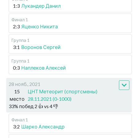
1:3
Лукандер Данил
Финал 1
2:3
Яценко Никита
Группа 1
3:1
Воронов Сергей
Группа 1
0:3
Наплеков Алексей
28 нояб., 2021
15
ЦНТ Метеорит (спортсмены)
место
28.11.2021 (0-1000)
33
%
побед
2
👍 vs
4
👎
Финал 1
3:2
Шарко Александр