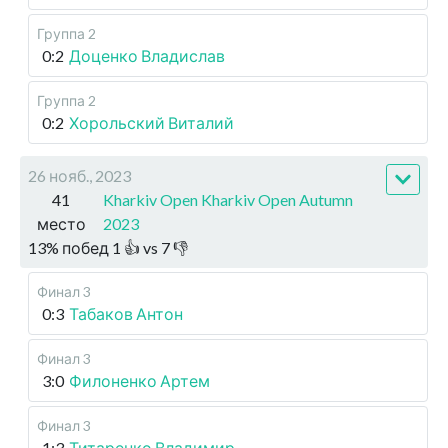
Группа 2
0:2
Доценко Владислав
Группа 2
0:2
Хорольский Виталий
26 нояб., 2023
41
Kharkiv Open Kharkiv Open Autumn
место
2023
13
%
побед
1
👍 vs
7
👎
Финал 3
0:3
Табаков Антон
Финал 3
3:0
Филоненко Артем
Финал 3
1:3
Титаренко Владимир