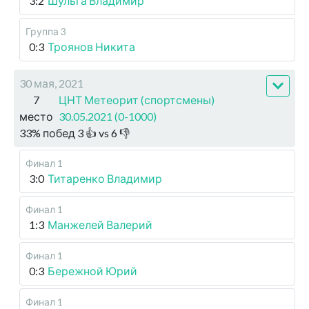
3:2
Шульга Владимир
Группа 3
0:3
Троянов Никита
30 мая, 2021
7
ЦНТ Метеорит (спортсмены)
место
30.05.2021 (0-1000)
33
%
побед
3
👍 vs
6
👎
Финал 1
3:0
Титаренко Владимир
Финал 1
1:3
Манжелей Валерий
Финал 1
0:3
Бережной Юрий
Финал 1