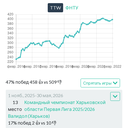
TTW
ФНТУ
47
%
побед
458
👍 vs
509
👎
Спрятать игры
1 нояб., 2025-30 мая, 2026
13
Командный чемпионат Харьковской
место
области Первая Лига 2025/2026
Валидол (Харьков)
17
%
побед
2
👍 vs
10
👎