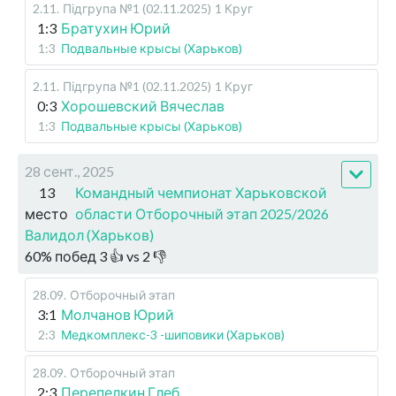
2.11
.
Підгрупа №1 (02.11.2025)
1 Круг
1:3
Братухин Юрий
1:3
Подвальные крысы (Харьков)
2.11
.
Підгрупа №1 (02.11.2025)
1 Круг
0:3
Хорошевский Вячеслав
1:3
Подвальные крысы (Харьков)
28 сент., 2025
13
Командный чемпионат Харьковской
место
области Отборочный этап 2025/2026
Валидол (Харьков)
60
%
побед
3
👍 vs
2
👎
28.09
.
Отборочный этап
3:1
Молчанов Юрий
2:3
Медкомплекс-3 -шиповики (Харьков)
28.09
.
Отборочный этап
2:3
Перепелкин Глеб