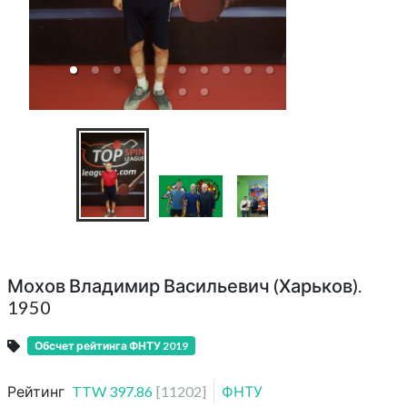
Командный чемп
области Перва
Мохов Владимир Васильевич (Харьков).
1950
Обсчет рейтинга ФНТУ 2019
Рейтинг
TTW
397.86
[
11202
]
ФНТУ