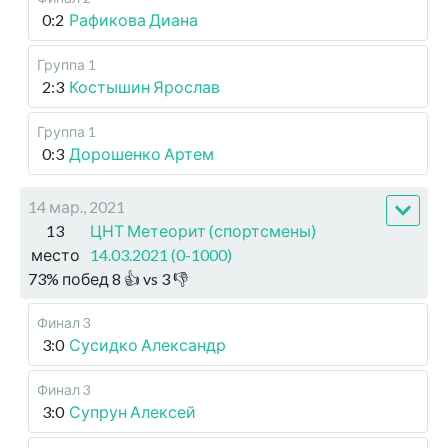
0:2
Рафикова Диана
Группа 1
2:3
Костышин Ярослав
Группа 1
0:3
Дорошенко Артем
14 мар., 2021
13
ЦНТ Метеорит (спортсмены)
место
14.03.2021 (0-1000)
73
%
побед
8
👍 vs
3
👎
Финал 3
3:0
Сусидко Александр
Финал 3
3:0
Супрун Алексей