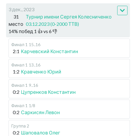
3 дек., 2023
31
Турнир имени Сергея Колесниченко
место
03.12.2023 (0-2000 ТТВ)
14
%
побед
1
👍 vs
6
👎
Финал 1
15..16
2:1
Карчевский Константин
Финал 1
13..16
1:2
Кравченко Юрий
Финал 1
9..16
0:2
Цупренков Константин
Финал 1
1/8
0:2
Саркисян Левон
Группа 2
0:2
Шаповалов Олег