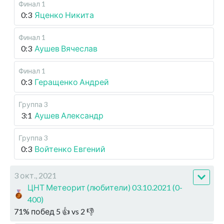
Финал 1
0:3
Яценко Никита
Финал 1
0:3
Аушев Вячеслав
Финал 1
0:3
Геращенко Андрей
Группа 3
3:1
Аушев Александр
Группа 3
0:3
Войтенко Евгений
3 окт., 2021
ЦНТ Метеорит (любители) 03.10.2021 (0-
400)
71
%
побед
5
👍 vs
2
👎