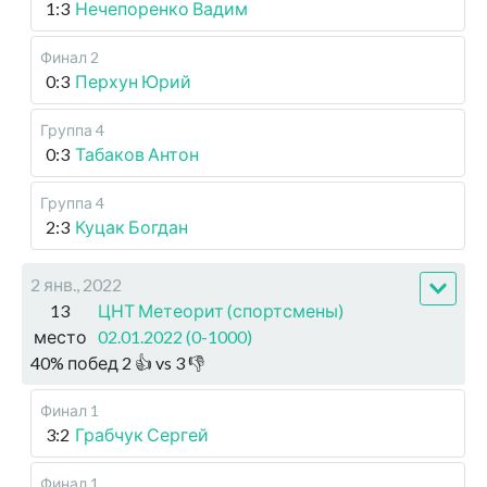
1:3
Нечепоренко Вадим
Финал 2
0:3
Перхун Юрий
Группа 4
0:3
Табаков Антон
Группа 4
2:3
Куцак Богдан
2 янв., 2022
13
ЦНТ Метеорит (спортсмены)
место
02.01.2022 (0-1000)
40
%
побед
2
👍 vs
3
👎
Финал 1
3:2
Грабчук Сергей
Финал 1