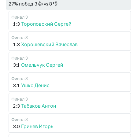
27
%
побед
3
👍 vs
8
👎
Финал 3
1:3
Тороповский Сергей
Финал 3
1:3
Хорошевский Вячеслав
Финал 3
3:1
Омельчук Сергей
Финал 3
3:1
Ушко Денис
Финал 3
2:3
Табаков Антон
Финал 3
3:0
Гринев Игорь