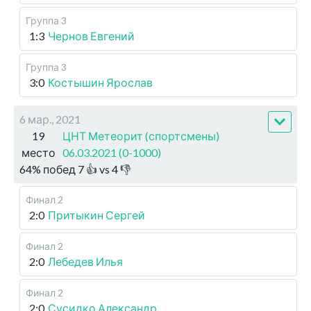
Группа 3
1:3
Чернов Евгений
Группа 3
3:0
Костышин Ярослав
6 мар., 2021
19
ЦНТ Метеорит (спортсмены)
место
06.03.2021 (0-1000)
64
%
побед
7
👍 vs
4
👎
Финал 2
2:0
Притыкин Сергей
Финал 2
2:0
Лебедев Илья
Финал 2
2:0
Сусидко Александр