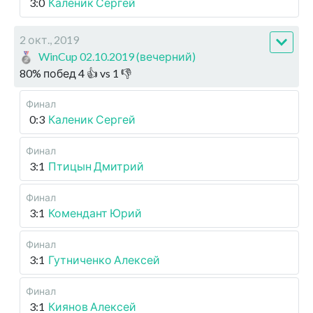
3:0
Каленик Сергей
2 окт., 2019
WinCup 02.10.2019 (вечерний)
80
%
побед
4
👍 vs
1
👎
Финал
0:3
Каленик Сергей
Финал
3:1
Птицын Дмитрий
Финал
3:1
Комендант Юрий
Финал
3:1
Гутниченко Алексей
Финал
3:1
Киянов Алексей