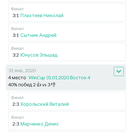
Финал
3:1
Плахтеев Николай
Финал
3:1
Сытник Андрей
Финал
3:2
Юнусов Эльшад
31 янв., 2020
4 место
WinCup 31.01.2020 Восток 4
40
%
побед
2
👍 vs
3
👎
Финал
2:3
Хорольский Виталий
Финал
2:3
Марченко Денис