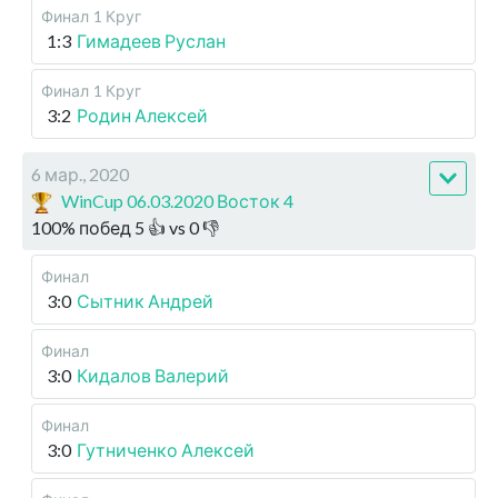
Финал
1 Круг
1:3
Гимадеев Руслан
Финал
1 Круг
3:2
Родин Алексей
6 мар., 2020
WinCup 06.03.2020 Восток 4
100
%
побед
5
👍 vs
0
👎
Финал
3:0
Сытник Андрей
Финал
3:0
Кидалов Валерий
Финал
3:0
Гутниченко Алексей