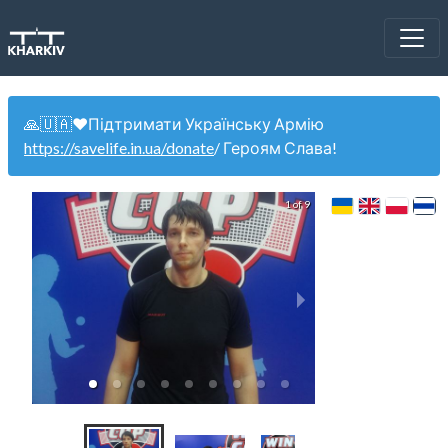
🙏🇺🇦❤️Підтримати Українську Армію
https://savelife.in.ua/donate
/ Героям Слава!
1 of 9
WinCup 27.0