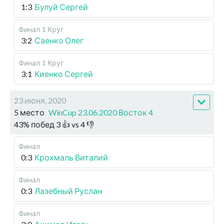
1:3
Булуй Сергей
Финал
1 Круг
3:2
Саенко Олег
Финал
1 Круг
3:1
Киенко Сергей
23 июня, 2020
5 место
WinCup 23.06.2020 Восток 4
43
%
побед
3
👍 vs
4
👎
Финал
0:3
Крохмаль Виталий
Финал
0:3
Лазебный Руслан
Финал