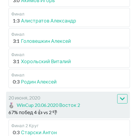
3:0
Акимов Игорь
Финал
1:3
Алистратов Александр
Финал
3:1
Головешкин Алексей
Финал
3:1
Хорольский Виталий
Финал
0:3
Родин Алексей
20 июня, 2020
WinCup 20.06.2020 Восток 2
67
%
побед
4
👍 vs
2
👎
Финал
2 Круг
0:3
Старски Антон