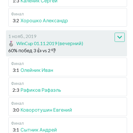
1:3
Каленик Сергей
Финал
3:2
Хорошко Александр
1 нояб., 2019
WinCup 01.11.2019 (вечерний)
60
%
побед
3
👍 vs
2
👎
Финал
3:1
Олейник Иван
Финал
2:3
Рафиков Рафаэль
Финал
3:0
Коворотушин Евгений
Финал
3:1
Сытник Андрей