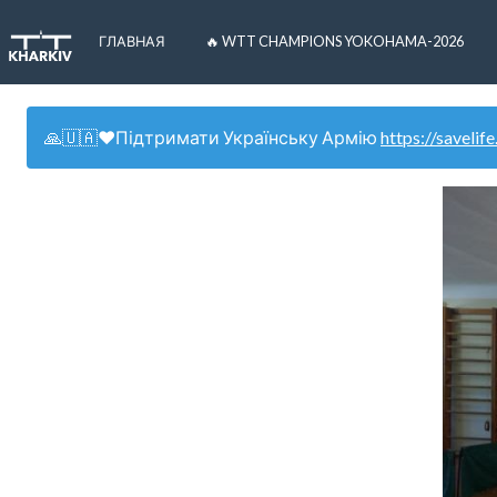
ГЛАВНАЯ
🔥 WTT CHAMPIONS YOKOHAMA-2026
🙏🇺🇦❤️Підтримати Українську Армію
https://savelife