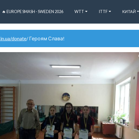
🔥 EUROPE SMASH - SWEDEN 2026
WTT
ITTF
КИТАЙ
.in.ua/donate
/ Героям Слава!
1