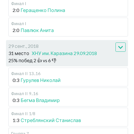
Финал I
2:0
Геращенко Полина
Финал I
2:0
Павлюк Анита
29 сент., 2018
31 место
ХНУ им. Каразина 29.09.2018
25
%
побед
2
👍 vs
6
👎
Финал II
13..16
0:3
Гурулев Николай
Финал II
9..16
0:3
Бегма Владимир
Финал II
1/8
1:3
Стреблянский Станислав
Группа 7