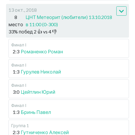
13 окт., 2018
8
ЦНТ Метеорит (любители) 13.10.2018
место
в 11:00 (0-300)
33
%
побед
2
👍 vs
4
👎
Финал I
2:3
Романенко Роман
Финал I
1:3
Гурулев Николай
Финал I
3:0
Цейтлин Юрий
Финал I
1:3
Бринь Павел
Группа 1
2:3
Гутниченко Алексей