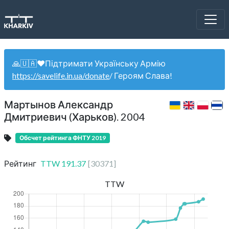
🙏🇺🇦❤️Підтримати Українську Армію
https://savelife.in.ua/donate
/ Героям Слава!
Мартынов Александр
Дмитриевич (Харьков). 2004
Обсчет рейтинга ФНТУ 2019
Рейтинг
TTW
191.37
[
30371
]
TTW