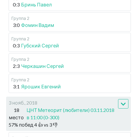
0:3
Бринь Павел
Группа 2
3:0
Фомин Вадим
Группа 2
0:3
Губский Сергей
Группа 2
2:3
Черкашин Сергей
Группа 2
3:1
Ярошик Евгений
3 нояб., 2018
18
ЦНТ Метеорит (любители) 03.11.2018
место
в 11:00 (0-300)
57
%
побед
4
👍 vs
3
👎