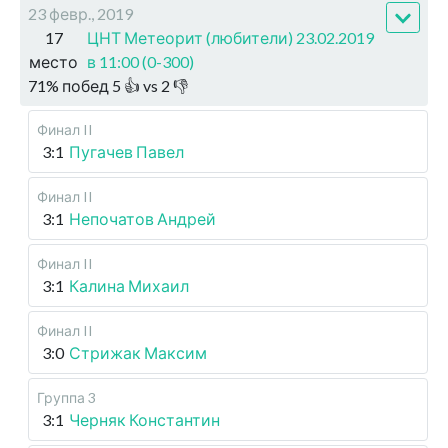
23 февр., 2019
17
ЦНТ Метеорит (любители) 23.02.2019
место
в 11:00 (0-300)
71
%
побед
5
👍 vs
2
👎
Финал II
3:1
Пугачев Павел
Финал II
3:1
Непочатов Андрей
Финал II
3:1
Калина Михаил
Финал II
3:0
Стрижак Максим
Группа 3
3:1
Черняк Константин