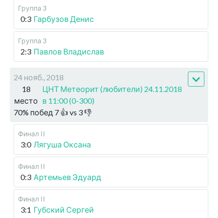
Группа 3
0:3
Гарбузов Денис
Группа 3
2:3
Павлов Владислав
24 нояб., 2018
18
ЦНТ Метеорит (любители) 24.11.2018
место
в 11:00 (0-300)
70
%
побед
7
👍 vs
3
👎
Финал II
3:0
Лягуша Оксана
Финал II
0:3
Артемьев Эдуард
Финал II
3:1
Губский Сергей