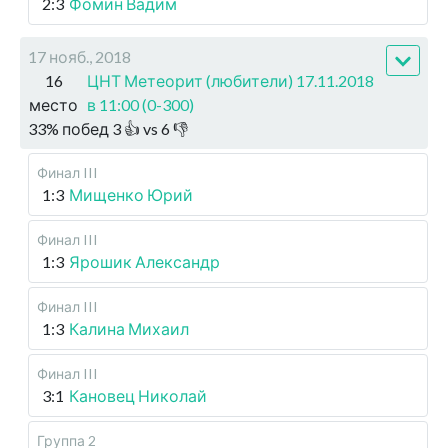
2:3
Фомин Вадим
17 нояб., 2018
16
ЦНТ Метеорит (любители) 17.11.2018
место
в 11:00 (0-300)
33
%
побед
3
👍 vs
6
👎
Финал III
1:3
Мищенко Юрий
Финал III
1:3
Ярошик Александр
Финал III
1:3
Калина Михаил
Финал III
3:1
Кановец Николай
Группа 2