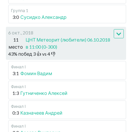
Группа 1
3:0
Сусидко Александр
6 окт., 2018
11
ЦНТ Метеорит (любители) 06.10.2018
место
в 11:00 (0-300)
43
%
побед
3
👍 vs
4
👎
Финал I
3:1
Фомин Вадим
Финал I
1:3
Гутниченко Алексей
Финал I
0:3
Казначеев Андрей
Финал I