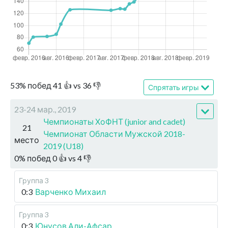
53
%
побед
41
👍 vs
36
👎
Спрятать игры
23-24 мар., 2019
Чемпионаты ХоФНТ (junior and cadet)
21
Чемпионат Области Мужской 2018-
место
2019 (U18)
0
%
побед
0
👍 vs
4
👎
Группа 3
0:3
Варченко Михаил
Группа 3
0:3
Юнусов Али-Афсар