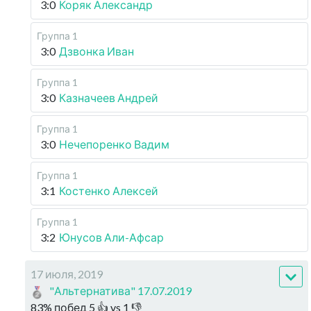
3:0
Коряк Александр
Группа 1
3:0
Дзвонка Иван
Группа 1
3:0
Казначеев Андрей
Группа 1
3:0
Нечепоренко Вадим
Группа 1
3:1
Костенко Алексей
Группа 1
3:2
Юнусов Али-Афсар
17 июля, 2019
"Альтернатива" 17.07.2019
83
%
побед
5
👍 vs
1
👎