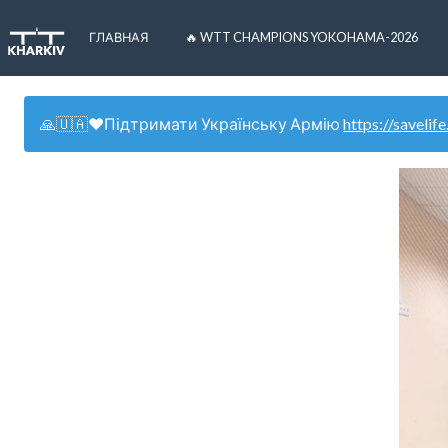
ГЛАВНАЯ
🔥 WTT CHAMPIONS YOKOHAMA-2026
🙏🇺🇦❤️Підтримати Українську Армію
https://savelife