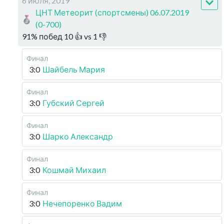
6 июля, 2019
ЦНТ Метеорит (спортсмены) 06.07.2019
(0-700)
91
%
побед
10
👍 vs
1
👎
Финал
3:0
Шайбель Мария
Финал
3:0
Губский Сергей
Финал
3:0
Шарко Александр
Финал
3:0
Кошмай Михаил
Финал
3:0
Нечепоренко Вадим