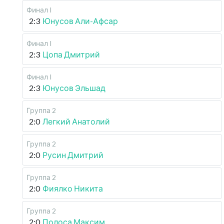
Финал I
2:3
Юнусов Али-Афсар
Финал I
2:3
Цопа Дмитрий
Финал I
2:3
Юнусов Эльшад
Группа 2
2:0
Легкий Анатолий
Группа 2
2:0
Русин Дмитрий
Группа 2
2:0
Фиялко Никита
Группа 2
2:0
Полоса Максим