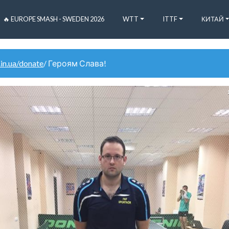
🔥 EUROPE SMASH - SWEDEN 2026
WTT
ITTF
КИТАЙ
.in.ua/donate
/ Героям Слава!
1