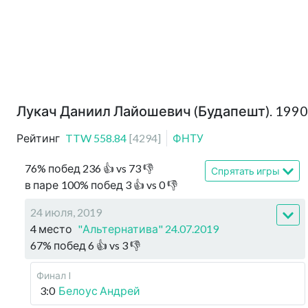
Лукач Даниил Лайошевич (Будапешт). 1990
Рейтинг
TTW
558.84
[
4294
]
ФНТУ
76
%
побед
236
👍 vs
73
👎
Спрятать игры
в паре
100
%
побед
3
👍 vs
0
👎
24 июля, 2019
4 место
"Альтернатива" 24.07.2019
67
%
побед
6
👍 vs
3
👎
Финал I
3:0
Белоус Андрей