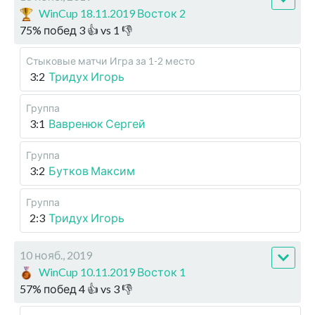
WinCup 18.11.2019 Восток 2
75
%
побед
3
👍 vs
1
👎
Стыковые матчи
Игра за 1-2 место
3:2
Тридух Игорь
Группа
3:1
Вавренюк Сергей
Группа
3:2
Бутков Максим
Группа
2:3
Тридух Игорь
10 нояб., 2019
WinCup 10.11.2019 Восток 1
57
%
побед
4
👍 vs
3
👎