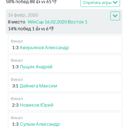
58
%
побед
88
👍 vs
65
👎
Спрятать игры
16 февр., 2020
8 место
WinCup 16.02.2020 Восток 1
14
%
побед
1
👍 vs
6
👎
Финал
1:3
Аверьянов Александр
Финал
1:3
Лущик Андрей
Финал
3:1
Дейнега Максим
Финал
2:3
Новиков Юрий
Финал
1:3
Сулым Александр