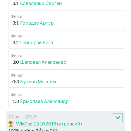
3:1
Коваленко Сергей
Финал
3:1
Горадзе Артур
Финал
3:2
Геинорзи Реза
Финал
3:0
Шаповал Александр
Финал
0:3
Бутков Максим
Финал
1:3
Ермолаев Александр
13 окт., 2019
WinCup 13.10.2019 (утренний)
100
%
побед
7
👍 vs
0
👎