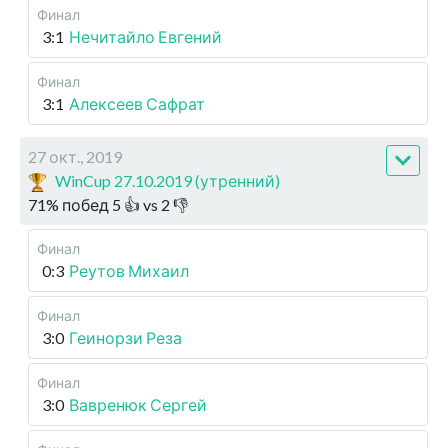
Финал
3:1
Нечитайло Евгений
Финал
3:1
Алексеев Сафрат
27 окт., 2019
WinCup 27.10.2019 (утренний)
71
%
побед
5
👍 vs
2
👎
Финал
0:3
Реутов Михаил
Финал
3:0
Геинорзи Реза
Финал
3:0
Вавренюк Сергей