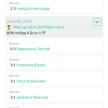
Финал
1:3
Найда Александр
20 нояб., 2019
WinCup 20.11.2019 Восток 4
80
%
побед
4
👍 vs
1
👎
Финал
0:3
Вавренюк Сергей
Финал
3:1
Новиков Юрий
Финал
3:1
Реутов Михаил
Финал
3:1
Дейнега Максим
Финал