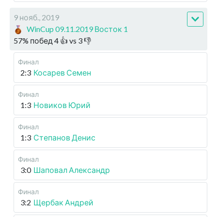
9 нояб., 2019
WinCup 09.11.2019 Восток 1
57
%
побед
4
👍 vs
3
👎
Финал
2:3
Косарев Семен
Финал
1:3
Новиков Юрий
Финал
1:3
Степанов Денис
Финал
3:0
Шаповал Александр
Финал
3:2
Щербак Андрей