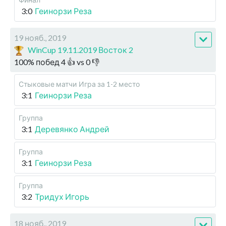
3:0
Геинорзи Реза
19 нояб., 2019
WinCup 19.11.2019 Восток 2
100
%
побед
4
👍 vs
0
👎
Стыковые матчи
Игра за 1-2 место
3:1
Геинорзи Реза
Группа
3:1
Деревянко Андрей
Группа
3:1
Геинорзи Реза
Группа
3:2
Тридух Игорь
18 нояб., 2019