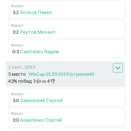
Финал
3:2
Волков Павел
Финал
3:2
Реутов Михаил
Финал
0:3
Сметенко Вадим
1 сент., 2019
5 место
WinCup 01.09.2019 (утренний)
43
%
побед
3
👍 vs
4
👎
Финал
3:0
Завинский Сергей
Финал
3:0
Коваленко Сергей