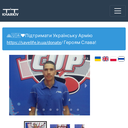
🙏🇺🇦❤️Підтримати Українську Армію
https://savelife.in.ua/donate
/ Героям Слава!
1 of 8
WinCup 20.1