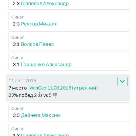
2:3
Шаповал Александр
Финал
2:3
Реутов Михаил
Финал
3:1
Волков Павел
Финал
3:1
Грищенко Александр
11 авг., 2019
7 место
WinCup 11.08.2019 (утренний)
29
%
побед
2
👍 vs
5
👎
Финал
3:0
Дейнега Максим
Финал
1:3
Шаповал Александр