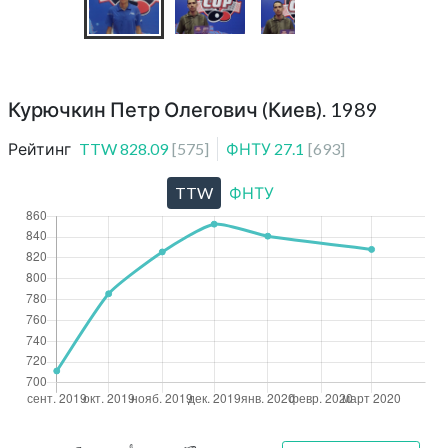
Курючкин Петр Олегович (Киев). 1989
Рейтинг
TTW
828.09
[
575
]
ФНТУ
27.1
[
693
]
TTW
ФНТУ