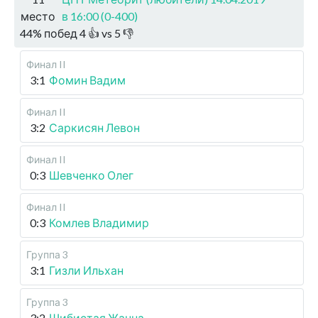
место
в 16:00 (0-400)
44
%
побед
4
👍 vs
5
👎
Финал II
3:1
Фомин Вадим
Финал II
3:2
Саркисян Левон
Финал II
0:3
Шевченко Олег
Финал II
0:3
Комлев Владимир
Группа 3
3:1
Гизли Ильхан
Группа 3
3:2
Шибистая Жанна