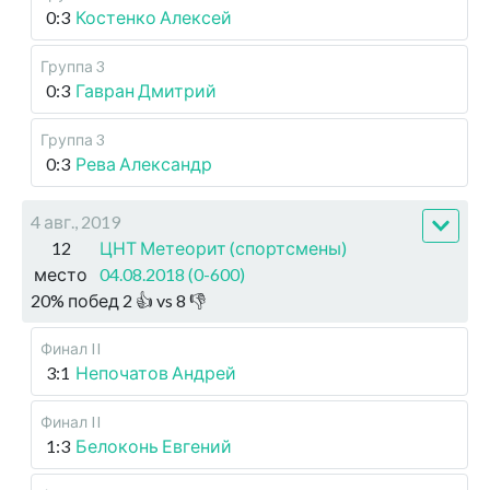
0:3
Костенко Алексей
Группа 3
0:3
Гавран Дмитрий
Группа 3
0:3
Рева Александр
4 авг., 2019
12
ЦНТ Метеорит (спортсмены)
место
04.08.2018 (0-600)
20
%
побед
2
👍 vs
8
👎
Финал II
3:1
Непочатов Андрей
Финал II
1:3
Белоконь Евгений