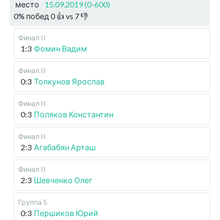
место
15.09.2019 (0-600)
0
%
побед
0
👍 vs
7
👎
Финал II
1:3
Фомин Вадим
Финал II
0:3
Толкунов Ярослав
Финал II
0:3
Поляков Константин
Финал II
2:3
Агабабян Арташ
Финал II
2:3
Шевченко Олег
Группа 5
0:3
Першиков Юрий