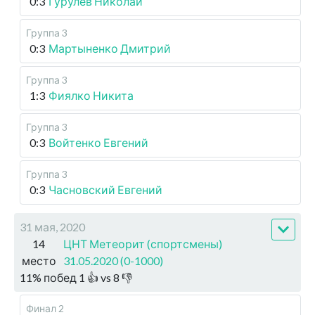
0:3
Гурулев Николай
Группа 3
0:3
Мартыненко Дмитрий
Группа 3
1:3
Фиялко Никита
Группа 3
0:3
Войтенко Евгений
Группа 3
0:3
Часновский Евгений
31 мая, 2020
14
ЦНТ Метеорит (спортсмены)
место
31.05.2020 (0-1000)
11
%
побед
1
👍 vs
8
👎
Финал 2