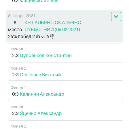
0:2
Фащевский Иван
6 февр., 2021
8
КНТ АЛЬЯНС СК АЛЬЯНС
место
СУББОТНИЙ (06.02.2021)
25
%
побед
2
👍 vs
6
👎
Финал 1
2:3
Цупренков Константин
Финал 1
2:3
Селезнёв Виталий
Финал 1
0:3
Калинин Александр
Финал 1
2:3
Яценко Александр
Финал 1