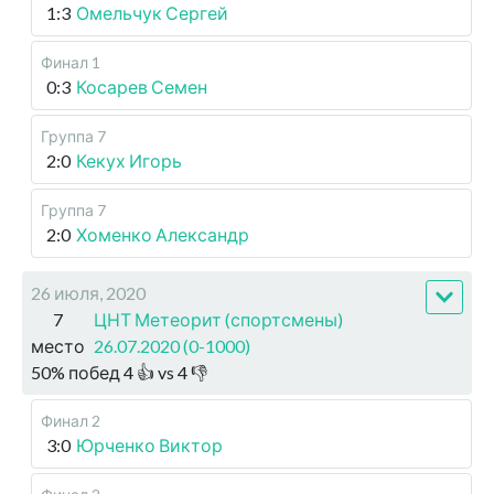
1:3
Омельчук Сергей
Финал 1
0:3
Косарев Семен
Группа 7
2:0
Кекух Игорь
Группа 7
2:0
Хоменко Александр
26 июля, 2020
7
ЦНТ Метеорит (спортсмены)
место
26.07.2020 (0-1000)
50
%
побед
4
👍 vs
4
👎
Финал 2
3:0
Юрченко Виктор