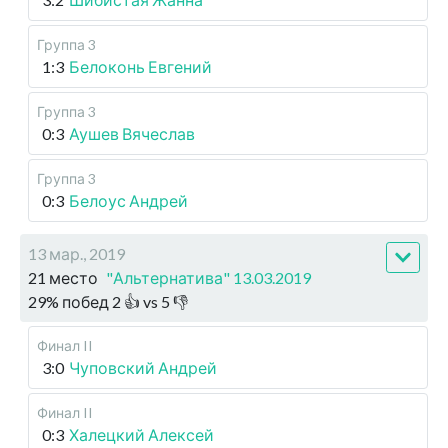
Группа 3
1:3
Белоконь Евгений
Группа 3
0:3
Аушев Вячеслав
Группа 3
0:3
Белоус Андрей
13 мар., 2019
21 место
"Альтернатива" 13.03.2019
29
%
побед
2
👍 vs
5
👎
Финал II
3:0
Чуповский Андрей
Финал II
0:3
Халецкий Алексей