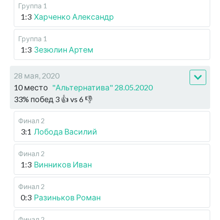
Группа 1
1:3
Харченко Александр
Группа 1
1:3
Зезюлин Артем
28 мая, 2020
10 место
"Альтернатива" 28.05.2020
33
%
побед
3
👍 vs
6
👎
Финал 2
3:1
Лобода Василий
Финал 2
1:3
Винников Иван
Финал 2
0:3
Разиньков Роман
Финал 2