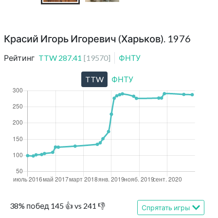
Красий Игорь Игоревич (Харьков). 1976
Рейтинг
TTW
287.41
[
19570
]
ФНТУ
TTW
ФНТУ
38
%
побед
145
👍 vs
241
👎
Спрятать игры