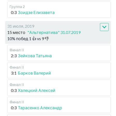
Группа 2
0:3
Зоидзе Елизавета
31 июля, 2019
15 место
"Альтернатива" 31.07.2019
10
%
побед
1
👍 vs
9
👎
Финал II
2:3
Зейкова Татьяна
Финал II
3:1
Барков Валерий
Финал II
0:3
Халецкий Алексей
Финал II
0:3
Тарасенко Александр