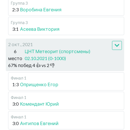
Группа 3
2:3
Воробина Евгения
Группа 3
3:1
Асеева Виктория
2 окт., 2021
6
ЦНТ Метеорит (спортсмены)
место
02.10.2021 (0-1000)
67
%
побед
4
👍 vs
2
👎
Финал 1
1:3
Оприщенко Егор
Финал 1
3:0
Комендант Юрий
Финал 1
3:0
Антипов Евгений