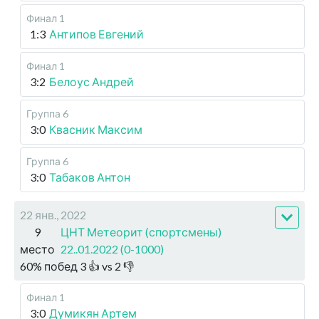
Финал 1
1:3
Антипов Евгений
Финал 1
3:2
Белоус Андрей
Группа 6
3:0
Квасник Максим
Группа 6
3:0
Табаков Антон
22 янв., 2022
9
ЦНТ Метеорит (спортсмены)
место
22..01.2022 (0-1000)
60
%
побед
3
👍 vs
2
👎
Финал 1
3:0
Думикян Артем