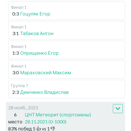
Финал 1
0:3
Гоцуляк Егор
Финал 1
3:1
Табаков Антон
Финал 1
1:3
Оприщенко Егор
Финал 1
3:0
Мараховский Максим
Группа 7
2:3
Демченко Владислав
28 нояб., 2021
6
ЦНТ Метеорит (спортсмены)
место
28.11.2021 (0-1000)
83
%
побед
5
👍 vs
1
👎