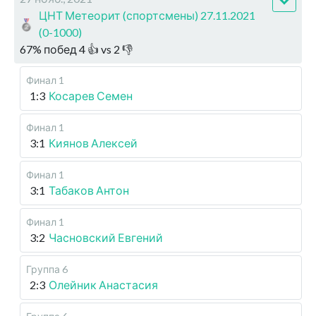
ЦНТ Метеорит (спортсмены) 27.11.2021
(0-1000)
67
%
побед
4
👍 vs
2
👎
Финал 1
1:3
Косарев Семен
Финал 1
3:1
Киянов Алексей
Финал 1
3:1
Табаков Антон
Финал 1
3:2
Часновский Евгений
Группа 6
2:3
Олейник Анастасия