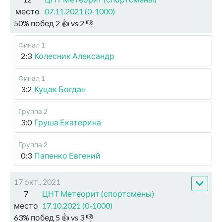
место
07.11.2021 (0-1000)
50
%
побед
2
👍 vs
2
👎
Финал 1
2:3
Колесник Александр
Финал 1
3:2
Куцак Богдан
Группа 2
3:0
Груша Екатерина
Группа 2
0:3
Папенко Евгений
17 окт., 2021
7
ЦНТ Метеорит (спортсмены)
место
17.10.2021 (0-1000)
63
%
побед
5
👍 vs
3
👎