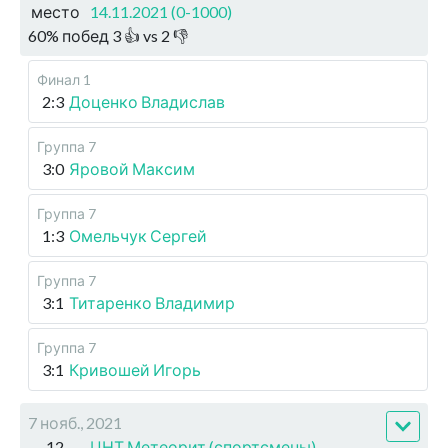
место
14.11.2021 (0-1000)
60
%
побед
3
👍 vs
2
👎
Финал 1
2:3
Доценко Владислав
Группа 7
3:0
Яровой Максим
Группа 7
1:3
Омельчук Сергей
Группа 7
3:1
Титаренко Владимир
Группа 7
3:1
Кривошей Игорь
7 нояб., 2021
12
ЦНТ Метеорит (спортсмены)