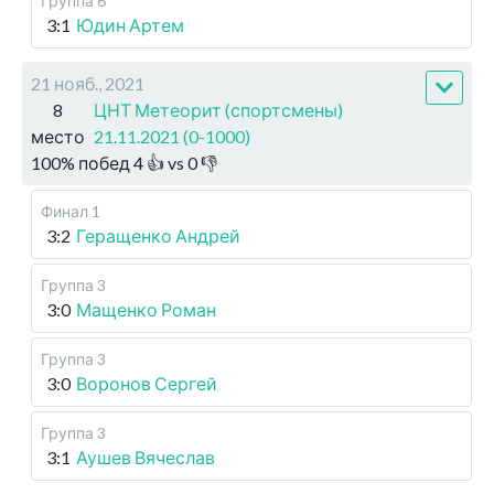
Группа 6
3:1
Юдин Артем
21 нояб., 2021
8
ЦНТ Метеорит (спортсмены)
место
21.11.2021 (0-1000)
100
%
побед
4
👍 vs
0
👎
Финал 1
3:2
Геращенко Андрей
Группа 3
3:0
Мащенко Роман
Группа 3
3:0
Воронов Сергей
Группа 3
3:1
Аушев Вячеслав