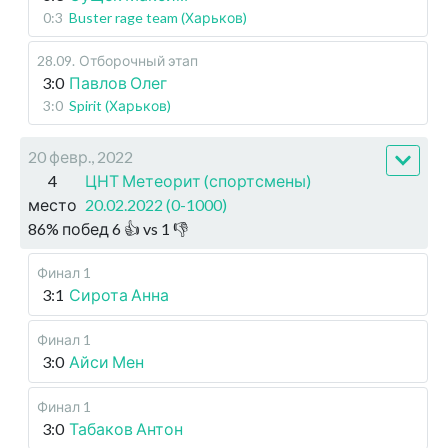
0:3
Buster rage team (Харьков)
28.09
.
Отборочный этап
3:0
Павлов Олег
3:0
Spirit (Харьков)
20 февр., 2022
4
ЦНТ Метеорит (спортсмены)
место
20.02.2022 (0-1000)
86
%
побед
6
👍 vs
1
👎
Финал 1
3:1
Сирота Анна
Финал 1
3:0
Айси Мен
Финал 1
3:0
Табаков Антон