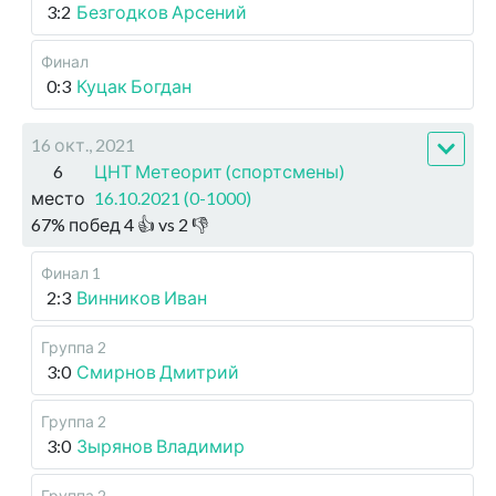
3:2
Безгодков Арсений
Финал
0:3
Куцак Богдан
16 окт., 2021
6
ЦНТ Метеорит (спортсмены)
место
16.10.2021 (0-1000)
67
%
побед
4
👍 vs
2
👎
Финал 1
2:3
Винников Иван
Группа 2
3:0
Смирнов Дмитрий
Группа 2
3:0
Зырянов Владимир
Группа 2