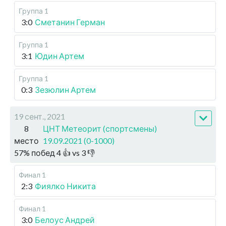
Группа 1
3:0
Сметанин Герман
Группа 1
3:1
Юдин Артем
Группа 1
0:3
Зезюлин Артем
19 сент., 2021
8
ЦНТ Метеорит (спортсмены)
место
19.09.2021 (0-1000)
57
%
побед
4
👍 vs
3
👎
Финал 1
2:3
Фиялко Никита
Финал 1
3:0
Белоус Андрей