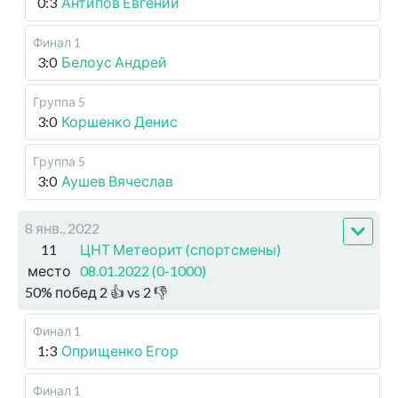
0:3
Антипов Евгений
Финал 1
3:0
Белоус Андрей
Группа 5
3:0
Коршенко Денис
Группа 5
3:0
Аушев Вячеслав
8 янв., 2022
11
ЦНТ Метеорит (спортсмены)
место
08.01.2022 (0-1000)
50
%
побед
2
👍 vs
2
👎
Финал 1
1:3
Оприщенко Егор
Финал 1