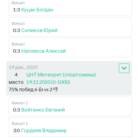
Финал
1:3
Куцак Богдан
Финал
0:3
Силиков Юрий
Финал
0:3
Наплеков Алексей
19 дек., 2020
4
ЦНТ Метеорит (спортсмены)
место
19.12.2020 (0-1000)
75
%
побед
6
👍 vs
2
👎
Финал 1
0:3
Войтенко Евгений
Финал 1
3:0
Гордеев Владимир