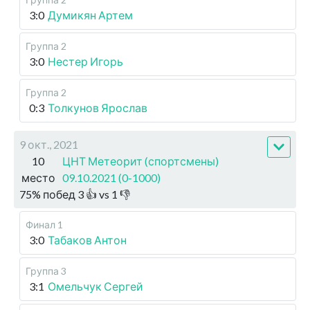
3:0
Думикян Артем
Группа 2
3:0
Нестер Игорь
Группа 2
0:3
Толкунов Ярослав
9 окт., 2021
10
ЦНТ Метеорит (спортсмены)
место
09.10.2021 (0-1000)
75
%
побед
3
👍 vs
1
👎
Финал 1
3:0
Табаков Антон
Группа 3
3:1
Омельчук Сергей