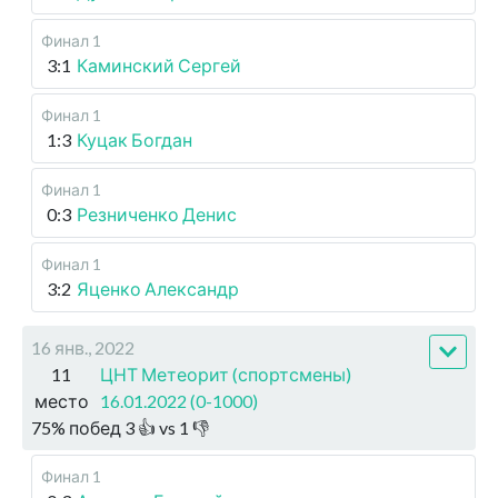
Финал 1
3:1
Каминский Сергей
Финал 1
1:3
Куцак Богдан
Финал 1
0:3
Резниченко Денис
Финал 1
3:2
Яценко Александр
16 янв., 2022
11
ЦНТ Метеорит (спортсмены)
место
16.01.2022 (0-1000)
75
%
побед
3
👍 vs
1
👎
Финал 1