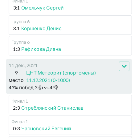
Финал 1
3:1
Омельчук Сергей
Группа 6
3:1
Коршенко Денис
Группа 6
1:3
Рафикова Диана
11 дек., 2021
9
ЦНТ Метеорит (спортсмены)
место
11.12.2021 (0-1000)
43
%
побед
3
👍 vs
4
👎
Финал 1
2:3
Стреблянский Станислав
Финал 1
0:3
Часновский Евгений