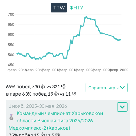
TTW
ФНТУ
69
%
побед
730
👍 vs
321
👎
Спрятать игры
в паре
63
%
побед
19
👍 vs
11
👎
1 нояб., 2025-30 мая, 2026
Командный чемпионат Харьковской
области Высшая Лига 2025/2026
Медкомплекс-2 (Харьков)
75
%
побед
15
👍 vs
5
👎