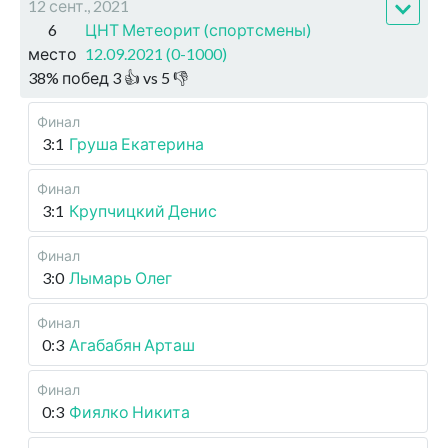
12 сент., 2021
6
ЦНТ Метеорит (спортсмены)
место
12.09.2021 (0-1000)
38
%
побед
3
👍 vs
5
👎
Финал
3:1
Груша Екатерина
Финал
3:1
Крупчицкий Денис
Финал
3:0
Лымарь Олег
Финал
0:3
Агабабян Арташ
Финал
0:3
Фиялко Никита