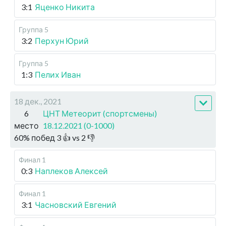
3:1
Яценко Никита
Группа 5
3:2
Перхун Юрий
Группа 5
1:3
Пелих Иван
18 дек., 2021
6
ЦНТ Метеорит (спортсмены)
место
18.12.2021 (0-1000)
60
%
побед
3
👍 vs
2
👎
Финал 1
0:3
Наплеков Алексей
Финал 1
3:1
Часновский Евгений