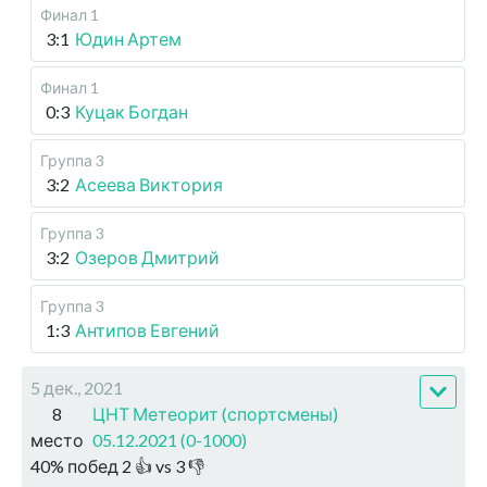
Финал 1
3:1
Юдин Артем
Финал 1
0:3
Куцак Богдан
Группа 3
3:2
Асеева Виктория
Группа 3
3:2
Озеров Дмитрий
Группа 3
1:3
Антипов Евгений
5 дек., 2021
8
ЦНТ Метеорит (спортсмены)
место
05.12.2021 (0-1000)
40
%
побед
2
👍 vs
3
👎