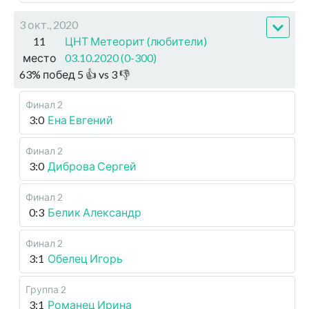
3 окт., 2020
11
ЦНТ Метеорит (любители)
место
03.10.2020 (0-300)
63
%
побед
5
👍 vs
3
👎
Финал 2
3:0
Ена Евгений
Финал 2
3:0
Диброва Сергей
Финал 2
0:3
Белик Александр
Финал 2
3:1
Обелец Игорь
Группа 2
3:1
Романец Ирина