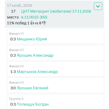
17 нояб., 2018
17
ЦНТ Метеорит (любители) 17.11.2018
место
в 11:00 (0-300)
11
%
побед
1
👍 vs
8
👎
Финал III
0:3
Мищенко Юрий
Финал III
0:3
Ярошик Александр
Финал III
1:3
Мартынов Александр
Финал III
3:0
Ярошик Евгений
Группа 3
0:3
Полищук Богдан