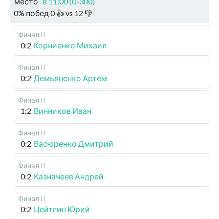
место
в 11:00 (0-300)
0
%
побед
0
👍 vs
12
👎
Финал II
0:2
Корниенко Михаил
Финал II
0:2
Демьяненко Артем
Финал II
1:2
Винников Иван
Финал II
0:2
Васюренко Дмитрий
Финал II
0:2
Казначеев Андрей
Финал II
0:2
Цейтлин Юрий