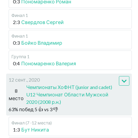
0:3
Пономаренко Роман
Финал 1
2:3
Свердлов Сергей
Финал 1
0:3
Бойко Владимир
Группа 1
0:4
Пономаренко Валерия
12 сент., 2020
Чемпионаты ХоФНТ (junior and cadet)
8
U12 Чемпионат Области Мужской
место
2020 (2008 р.н.)
63
%
побед
5
👍 vs
3
👎
Финал (7 -12 места)
1:3
Бут Никита