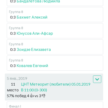
0:3
Бандалетова Людмила
Группа 8
0:3
Бахмет Алексей
Группа 8
0:3
Юнусов Али-Афсар
Группа 8
0:3
Зоидзе Елизавета
Группа 8
0:3
Ковалев Евгений
5 янв., 2019
11
ЦНТ Метеорит (любители) 05.01.2019
место
В 11:00 (0-300)
57
%
побед
4
👍 vs
3
👎
Финал I