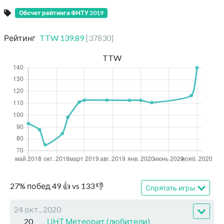
Обсчет рейтинга ФНТУ 2019
Рейтинг
TTW
139.89
[
37830
]
TTW
27
%
побед
49
👍 vs
133
👎
Спрятать игры
24 окт., 2020
20
ЦНТ Метеорит (любители)