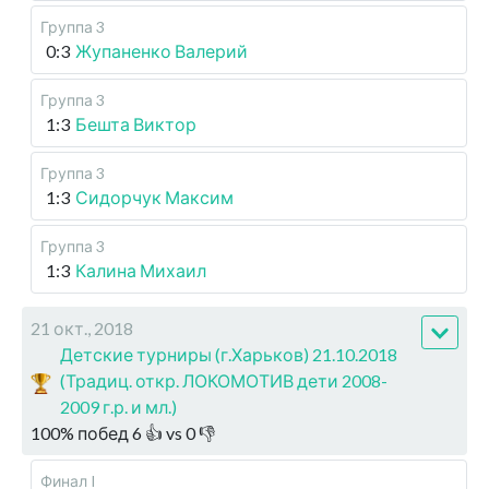
Группа 3
0:3
Жупаненко Валерий
Группа 3
1:3
Бешта Виктор
Группа 3
1:3
Сидорчук Максим
Группа 3
1:3
Калина Михаил
21 окт., 2018
Детские турниры (г.Харьков) 21.10.2018
(Традиц. откр. ЛОКОМОТИВ дети 2008-
2009 г.р. и мл.)
100
%
побед
6
👍 vs
0
👎
Финал I