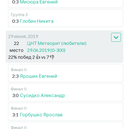
0:3
Мисюра Евгений
Группа 3
0:3
Глобин Никита
29 июня, 2019
22
ЦНТ Метеорит (любители)
место
29.06.2019 (0-300)
22
%
побед
2
👍 vs
7
👎
Финал II
2:3
Ярошик Евгений
Финал II
3:0
Сусидко Александр
Финал II
3:1
Горбушко Ярослав
Финал II