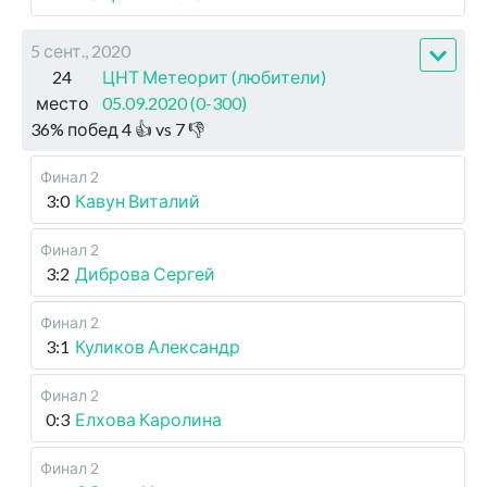
5 сент., 2020
24
ЦНТ Метеорит (любители)
место
05.09.2020 (0-300)
36
%
побед
4
👍 vs
7
👎
Финал 2
3:0
Кавун Виталий
Финал 2
3:2
Диброва Сергей
Финал 2
3:1
Куликов Александр
Финал 2
0:3
Елхова Каролина
Финал 2