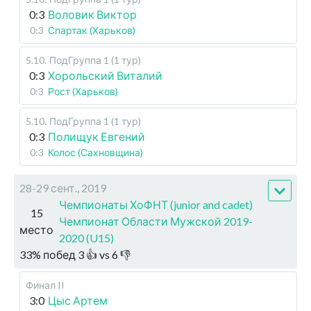
0:3
Воловик Виктор
0:3
Спартак (Харьков)
5.10
.
ПодГруппа 1 (1 тур)
0:3
Хорольский Виталий
0:3
Рост (Харьков)
5.10
.
ПодГруппа 1 (1 тур)
0:3
Полищук Евгений
0:3
Колос (Сахновщина)
28-29 сент., 2019
Чемпионаты ХоФНТ (junior and cadet)
15
Чемпионат Области Мужской 2019-
место
2020 (U15)
33
%
побед
3
👍 vs
6
👎
Финал II
3:0
Цыс Артем