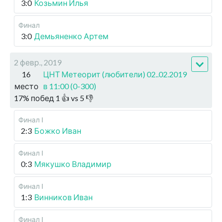
3:0
Козьмин Илья
Финал
3:0
Демьяненко Артем
2 февр., 2019
16
ЦНТ Метеорит (любители) 02..02.2019
место
в 11:00 (0-300)
17
%
побед
1
👍 vs
5
👎
Финал I
2:3
Божко Иван
Финал I
0:3
Мякушко Владимир
Финал I
1:3
Винников Иван
Финал I