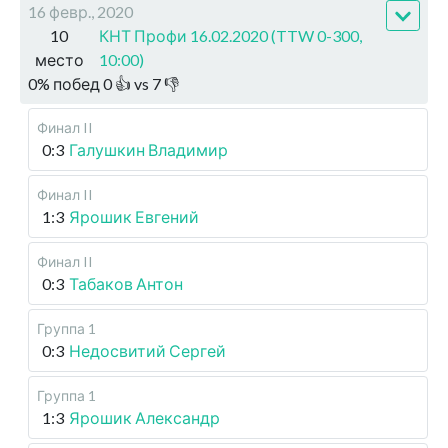
16 февр., 2020
10
КНТ Профи 16.02.2020 (TTW 0-300,
место
10:00)
0
%
побед
0
👍 vs
7
👎
Финал II
0:3
Галушкин Владимир
Финал II
1:3
Ярошик Евгений
Финал II
0:3
Табаков Антон
Группа 1
0:3
Недосвитий Сергей
Группа 1
1:3
Ярошик Александр