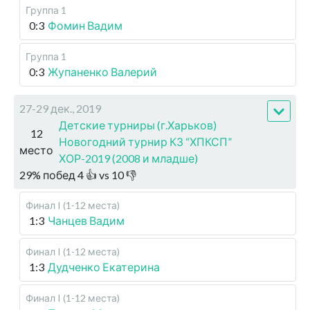
Группа 1
0:3
Фомин Вадим
Группа 1
0:3
Жупаненко Валерий
27-29 дек., 2019
Детские турниры (г.Харьков)
12
Новогодний турнир КЗ “ХПКСП”
место
ХОР-2019 (2008 и младше)
29
%
побед
4
👍 vs
10
👎
Финал I (1-12 места)
1:3
Чанцев Вадим
Финал I (1-12 места)
1:3
Дудченко Екатерина
Финал I (1-12 места)