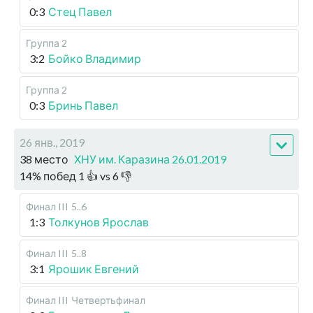
0:3
Стец Павел
Группа 2
3:2
Бойко Владимир
Группа 2
0:3
Бринь Павел
26 янв., 2019
38 место
ХНУ им. Каразина 26.01.2019
14
%
побед
1
👍 vs
6
👎
Финал III
5..6
1:3
Толкунов Ярослав
Финал III
5..8
3:1
Ярошик Евгений
Финал III
Четвертьфинал