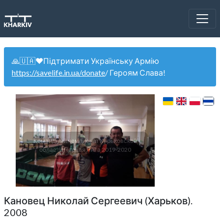
🙏🇺🇦❤️Підтримати Українську Армію
https://savelife.in.ua/donate
/ Героям Слава!
Командный чемпионат Харьковской
области Первая Лига 2019-2020
Кановец Николай Сергеевич (Харьков).
2008