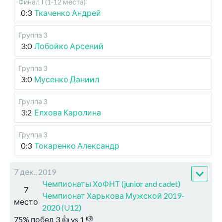
Финал I (1-12 места)
0:3
Ткаченко Андрей
Группа 3
3:0
Лобойко Арсений
Группа 3
3:0
Мусенко Даниил
Группа 3
3:2
Елхова Каролина
Группа 3
0:3
Токаренко Александр
7 дек., 2019
Чемпионаты ХоФНТ (junior and cadet)
7
Чемпионат Харькова Мужской 2019-
место
2020 (U12)
75
%
побед
3
👍 vs
1
👎