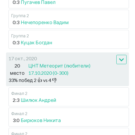
0:3
Пугачев Павел
Группа 2
0:3
Нечепоренко Вадим
Группа 2
0:3
Куцак Богдан
17 окт., 2020
20
ЦНТ Метеорит (любители)
место
17.10.2020 (0-300)
33
%
побед
2
👍 vs
4
👎
Финал 2
2:3
Шилюк Андрей
Финал 2
3:0
Бирюков Никита
Финал 2