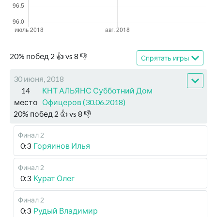
20
%
побед
2
👍 vs
8
👎
Спрятать игры
30 июня, 2018
14
КНТ АЛЬЯНС Субботний Дом
место
Офицеров (30.06.2018)
20
%
побед
2
👍 vs
8
👎
Финал 2
0:3
Горяинов Илья
Финал 2
0:3
Курат Олег
Финал 2
0:3
Рудый Владимир