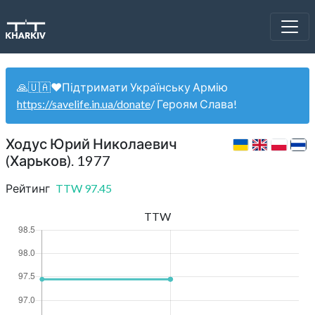
🙏🇺🇦❤️Підтримати Українську Армію
https://savelife.in.ua/donate
/ Героям Слава!
Ходус Юрий Николаевич
(Харьков). 1977
Рейтинг
TTW
97.45
TTW