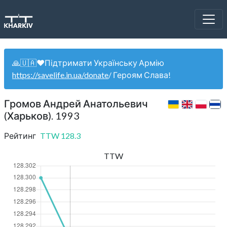
🙏🇺🇦❤️Підтримати Українську Армію
https://savelife.in.ua/donate
/ Героям Слава!
Громов Андрей Анатольевич
(Харьков). 1993
Рейтинг
TTW
128.3
TTW