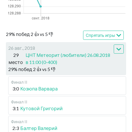
29
%
побед
2
👍 vs
5
👎
Спрятать игры
26 авг., 2018
29
ЦНТ Метеорит (любители) 26.08.2018
место
в 11:00 (0-400)
29
%
побед
2
👍 vs
5
👎
Финал II
3:0
Козюпа Варвара
Финал II
3:1
Кутовой Григорий
Финал II
2:3
Балтер Валерий