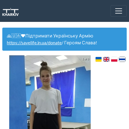
🙏🇺🇦❤️Підтримати Українську Армію
https://savelife.in.ua/donate
/ Героям Слава!
1 of 8