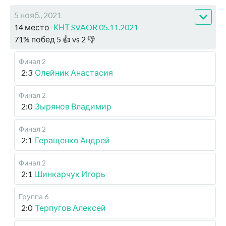
5 нояб., 2021
14 место
КНТ SVAOR 05.11.2021
71
%
побед
5
👍 vs
2
👎
Финал 2
2:3
Олейник Анастасия
Финал 2
2:0
Зырянов Владимир
Финал 2
2:1
Геращенко Андрей
Финал 2
2:1
Шинкарчук Игорь
Группа 6
2:0
Терпугов Алексей