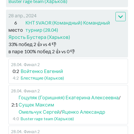
Buster rage team (Харьков)
28 апр., 2024
6
КНТ SVAOR (Командный) Командный
место
турнир (28.04)
Ярость Бустера (Харьков)
33
%
побед
2
👍 vs
4
👎
в паре
100
%
побед
2
👍 vs
0
👎
28.04
.
Финал 2
0:2
Войтенко Евгений
4:2
Блестящие (Харьков)
28.04
.
Финал 2
Гоцуляк (Горишняя) Екатерина Алексеевна
/
2:1
Сущек Максим
Омельчук Сергей
/
Яценко Александр
4:0
Buster rage team (Харьков)
28.04
.
Финал 2