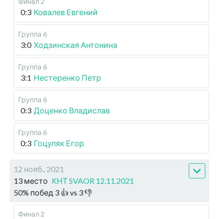
Финал 2
0:3
Ковалев Евгений
Группа 6
3:0
Ходзинская Антонина
Группа 6
3:1
Нестеренко Петр
Группа 6
0:3
Доценко Владислав
Группа 6
0:3
Гоцуляк Егор
12 нояб., 2021
13 место
КНТ SVAOR 12.11.2021
50
%
побед
3
👍 vs
3
👎
Финал 2