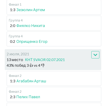
Финал 1
1:3
Зезюлин Артем
Группа 4
2:0
Фиялко Никита
Группа 4
0:2
Оприщенко Егор
2 июля, 2021
13 место
КНТ SVAOR 02.07.2021
43
%
побед
3
👍 vs
4
👎
Финал 2
1:3
Агабабян Арташ
Финал 2
2:3
Пелих Павел