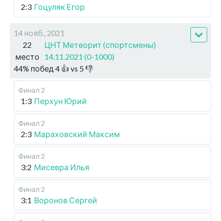
2:3
Гоцуляк Егор
14 нояб., 2021
22
ЦНТ Метеорит (спортсмены)
место
14.11.2021 (0-1000)
44
%
побед
4
👍 vs
5
👎
Финал 2
1:3
Перхун Юрий
Финал 2
2:3
Мараховский Максим
Финал 2
3:2
Мисевра Илья
Финал 2
3:1
Воронов Сергей