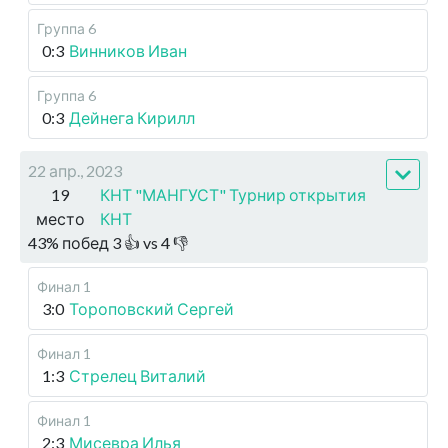
Группа 6
0:3
Винников Иван
Группа 6
0:3
Дейнега Кирилл
22 апр., 2023
19
КНТ "МАНГУСТ" Турнир открытия
место
КНТ
43
%
побед
3
👍 vs
4
👎
Финал 1
3:0
Тороповский Сергей
Финал 1
1:3
Стрелец Виталий
Финал 1
2:3
Мисевра Илья