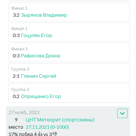
Финал 1
3:2
Зырянов Владимир
Финал 1
0:3
Гоцуляк Егор
Финал 1
0:3
Рафикова Диана
Группа 3
2:1
Глинин Сергей
Группа 3
0:2
Оприщенко Егор
27 нояб., 2021
9
ЦНТ Метеорит (спортсмены)
место
27.11.2021 (0-1000)
57
%
побед
4
👍 vs
3
👎