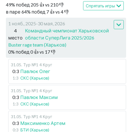
49
%
побед
205
👍 vs
210
👎
Спрятать игры
в паре
64
%
побед
7
👍 vs
4
👎
1 нояб., 2025-30 мая, 2026
4
Командный чемпионат Харьковской
место
области СуперЛига 2025/2026
Buster rage team (Харьков)
0
%
побед
0
👍 vs
17
👎
31.05
.
Тур №1
4 Круг
0:3
Павлюк Олег
1:3
СКС (Харьков)
31.05
.
Тур №1
4 Круг
0:3
Павлюк Максим
1:3
СКС (Харьков)
31.05
.
Тур №1
4 Круг
0:3
Максименко Артем
0:3
БТИ (Харьков)