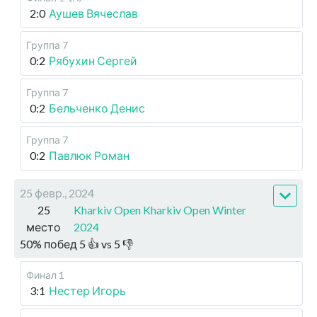
2:0
Аушев Вячеслав
Группа 7
0:2
Рябухин Сергей
Группа 7
0:2
Бельченко Денис
Группа 7
0:2
Павлюк Роман
25 февр., 2024
25
Kharkiv Open Kharkiv Open Winter
место
2024
50
%
побед
5
👍 vs
5
👎
Финал 1
3:1
Нестер Игорь