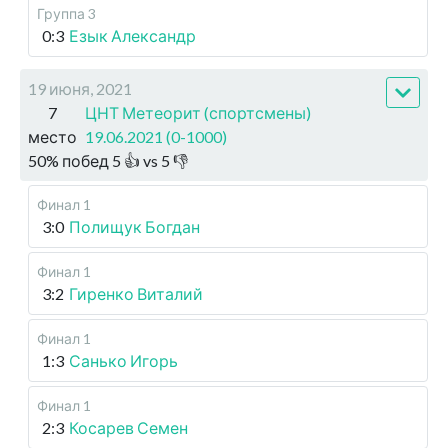
Группа 3
0:3
Езык Александр
19 июня, 2021
7
ЦНТ Метеорит (спортсмены)
место
19.06.2021 (0-1000)
50
%
побед
5
👍 vs
5
👎
Финал 1
3:0
Полищук Богдан
Финал 1
3:2
Гиренко Виталий
Финал 1
1:3
Санько Игорь
Финал 1
2:3
Косарев Семен