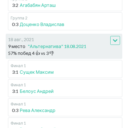
3:2
Агабабян Арташ
Группа 2
0:3
Доценко Владислав
18 авг., 2021
9 место
"Альтернатива" 18.08.2021
57
%
побед
4
👍 vs
3
👎
Финал 1
3:1
Сущек Максим
Финал 1
3:1
Белоус Андрей
Финал 1
0:3
Рева Александр
Финал 1