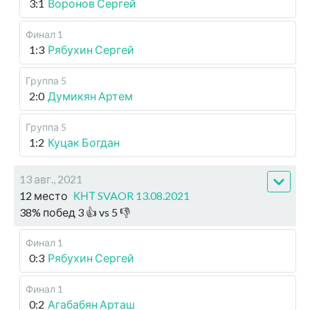
3:1
Воронов Сергей
Финал 1
1:3
Рябухин Сергей
Группа 5
2:0
Думикян Артем
Группа 5
1:2
Куцак Богдан
13 авг., 2021
12 место
КНТ SVAOR 13.08.2021
38
%
побед
3
👍 vs
5
👎
Финал 1
0:3
Рябухин Сергей
Финал 1
0:2
Агабабян Арташ