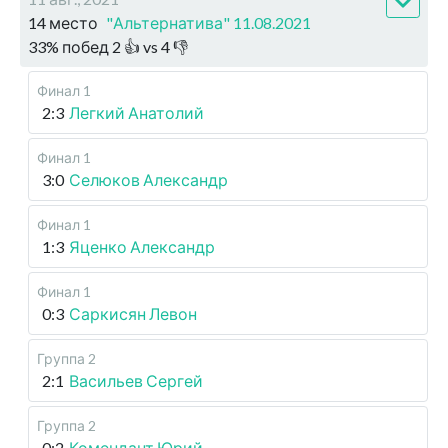
14 место
"Альтернатива" 11.08.2021
33
%
побед
2
👍 vs
4
👎
Финал 1
2:3
Легкий Анатолий
Финал 1
3:0
Селюков Александр
Финал 1
1:3
Яценко Александр
Финал 1
0:3
Саркисян Левон
Группа 2
2:1
Васильев Сергей
Группа 2
0:2
Комендант Юрий