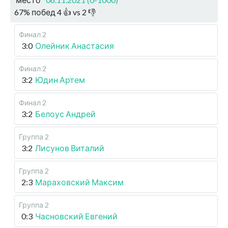
67
%
побед
4
👍 vs
2
👎
Финал 2
3:0
Олейник Анастасия
Финал 2
3:2
Юдин Артем
Финал 2
3:2
Белоус Андрей
Группа 2
3:2
Лисунов Виталий
Группа 2
2:3
Мараховский Максим
Группа 2
0:3
Часновский Евгений