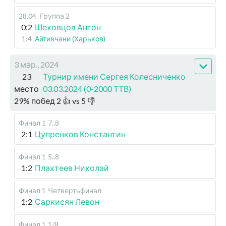
28.04
.
Группа 2
0:2
Шеховцов Антон
1:4
Айтивчани (Харьков)
3 мар., 2024
23
Турнир имени Сергея Колесниченко
место
03.03.2024 (0-2000 ТТВ)
29
%
побед
2
👍 vs
5
👎
Финал 1
7..8
2:1
Цупренков Константин
Финал 1
5..8
1:2
Плахтеев Николай
Финал 1
Четвертьфинал
1:2
Саркисян Левон
Финал 1
1/8