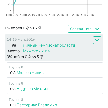
0
%
побед
0
👍 vs
5
👎
Спрятать игры
14-15 мая, 2016
88
Личный чемпионат области
место
Мужской 2016
0
%
побед
0
👍 vs
5
👎
Группа 8
0:3
Малеев Никита
Группа 8
0:3
Андреев Михаил
Группа 8
0:3
Пастернак Владимир