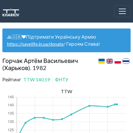
🙏🇺🇦❤️Підтримати Українську Армію
https://savelife.in.ua/donate
/ Героям Слава!
Горчак Артём Васильевич
(Харьков). 1982
Рейтинг
TTW
140.59
ФНТУ
TTW