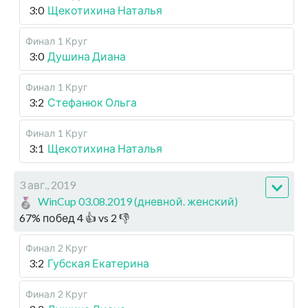
3:0
Щекотихина Наталья
Финал
1 Круг
3:0
Душина Диана
Финал
1 Круг
3:2
Стефанюк Ольга
Финал
1 Круг
3:1
Щекотихина Наталья
3 авг., 2019
WinCup 03.08.2019 (дневной. женский)
67
%
побед
4
👍 vs
2
👎
Финал
2 Круг
3:2
Губская Екатерина
Финал
2 Круг