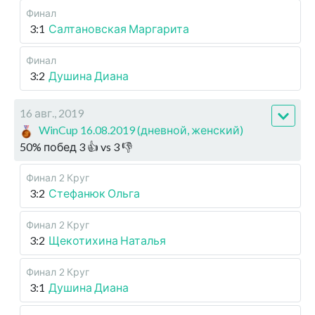
Финал
3:1
Салтановская Маргарита
Финал
3:2
Душина Диана
16 авг., 2019
WinCup 16.08.2019 (дневной, женский)
50
%
побед
3
👍 vs
3
👎
Финал
2 Круг
3:2
Стефанюк Ольга
Финал
2 Круг
3:2
Щекотихина Наталья
Финал
2 Круг
3:1
Душина Диана