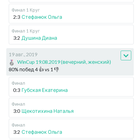
Финал
1 Круг
2:3
Стефанюк Ольга
Финал
1 Круг
3:2
Душина Диана
19 авг., 2019
WinCup 19.08.2019 (вечерний, женский)
80
%
побед
4
👍 vs
1
👎
Финал
0:3
Губская Екатерина
Финал
3:0
Щекотихина Наталья
Финал
3:2
Стефанюк Ольга