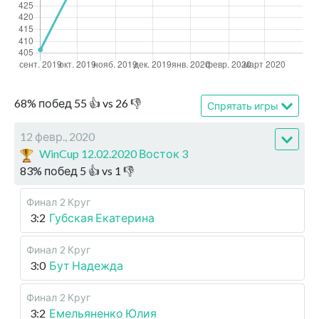
68
%
побед
55
👍 vs
26
👎
Спрятать игры
12 февр., 2020
WinCup 12.02.2020 Восток 3
83
%
побед
5
👍 vs
1
👎
Финал
2 Круг
3:2
Губская Екатерина
Финал
2 Круг
3:0
Бут Надежда
Финал
2 Круг
3:2
Емельяненко Юлия