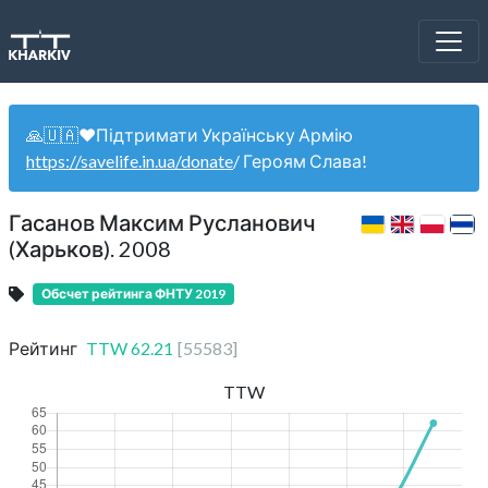
🙏🇺🇦❤️Підтримати Українську Армію
https://savelife.in.ua/donate
/ Героям Слава!
Гасанов Максим Русланович
(Харьков). 2008
Обсчет рейтинга ФНТУ 2019
Рейтинг
TTW
62.21
[
55583
]
TTW