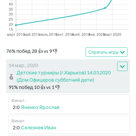
76
%
побед
28
👍 vs
9
👎
Спрятать игры
14 мар., 2020
Детские турниры (г.Харьков) 14.03.2020
(Дом Офицеров субботний дети)
91
%
побед
10
👍 vs
1
👎
Финал
2:0
Яненко Ярослав
Финал
2:0
Селезнев Иван