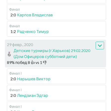
Финал
2:0
Карпов Владислав
Финал
1:2
Радченко Тимур
29 февр., 2020
Детские турниры (г.Харьков) 29.02.2020
(Дом Офицеров субботний дети)
89
%
побед
8
👍 vs
1
👎
Финал I
2:0
Нарышев Виктор
Финал I
2:0
Лендзиан Эдгар
Финал I