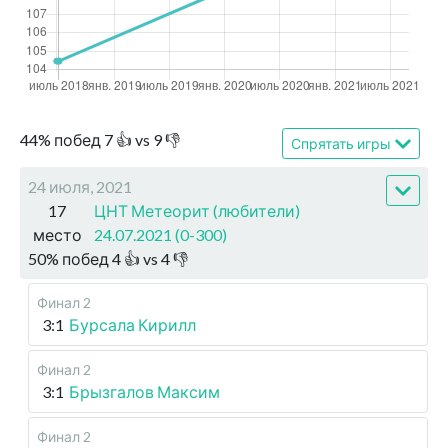
44
%
побед
7
👍 vs
9
👎
Спрятать игры
24 июля, 2021
17
ЦНТ Метеорит (любители)
место
24.07.2021 (0-300)
50
%
побед
4
👍 vs
4
👎
Финал 2
3:1
Бурсала Кирилл
Финал 2
3:1
Брызгалов Максим
Финал 2