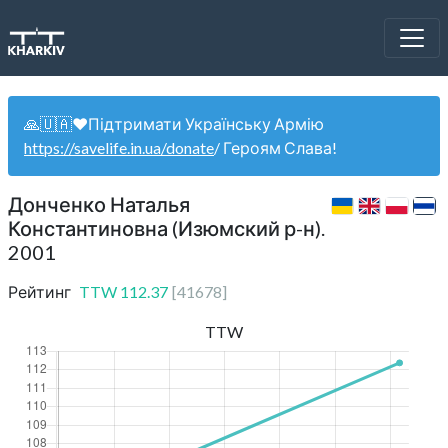
🙏🇺🇦❤️Підтримати Українську Армію
https://savelife.in.ua/donate
/ Героям Слава!
Донченко Наталья
Константиновна (Изюмский р-н).
2001
Рейтинг
TTW
112.37
[
41678
]
TTW