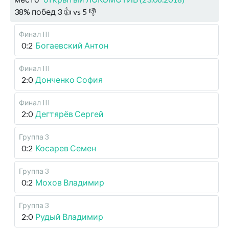
38
%
побед
3
👍 vs
5
👎
Финал III
0:2
Богаевский Антон
Финал III
2:0
Донченко София
Финал III
2:0
Дегтярёв Сергей
Группа 3
0:2
Косарев Семен
Группа 3
0:2
Мохов Владимир
Группа 3
2:0
Рудый Владимир