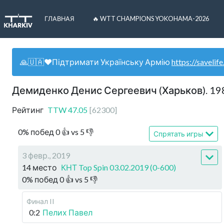
ГЛАВНАЯ
🔥 WTT CHAMPIONS YOKOHAMA-2026
🙏🇺🇦❤️Підтримати Українську Армію
https://savelife
Демиденко Денис Сергеевич (Харьков). 19
Рейтинг
TTW
47.05
[
62300
]
0
%
побед
0
👍 vs
5
👎
Спрятать игры
3 февр., 2019
14 место
КНТ Top Spin 03.02.2019 (0-600)
0
%
побед
0
👍 vs
5
👎
Финал II
0:2
Пелих Павел