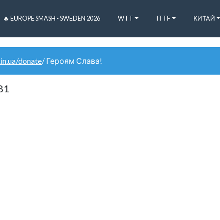
🔥 EUROPE SMASH - SWEDEN 2026
WTT
ITTF
КИТАЙ
.in.ua/donate
/ Героям Слава!
81