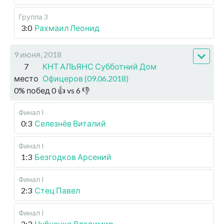
Группа 3
3:0
Рахмаил Леонид
9 июня, 2018
7
КНТ АЛЬЯНС Субботний Дом
место
Офицеров (09.06.2018)
0
%
побед
0
👍 vs
6
👎
Финал I
0:3
Селезнёв Виталий
Финал I
1:3
Безгодков Арсений
Финал I
2:3
Стец Павел
Финал I
2:3
Чубченко Владимир