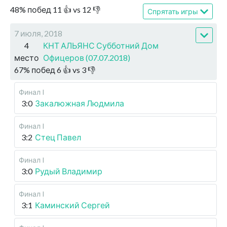
48
%
побед
11
👍 vs
12
👎
Спрятать игры
7 июля, 2018
4
КНТ АЛЬЯНС Субботний Дом
место
Офицеров (07.07.2018)
67
%
побед
6
👍 vs
3
👎
Финал I
3:0
Закалюжная Людмила
Финал I
3:2
Стец Павел
Финал I
3:0
Рудый Владимир
Финал I
3:1
Каминский Сергей