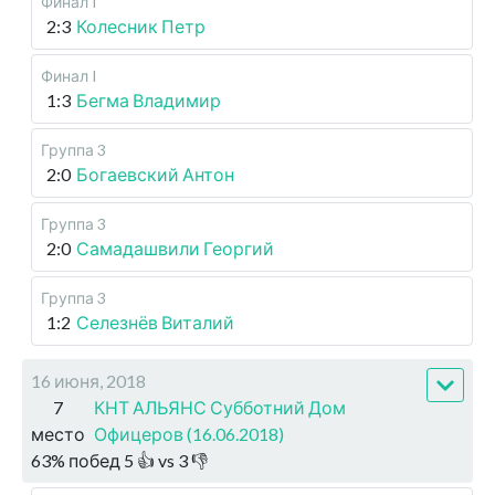
Финал I
2:3
Колесник Петр
Финал I
1:3
Бегма Владимир
Группа 3
2:0
Богаевский Антон
Группа 3
2:0
Самадашвили Георгий
Группа 3
1:2
Селезнёв Виталий
16 июня, 2018
7
КНТ АЛЬЯНС Субботний Дом
место
Офицеров (16.06.2018)
63
%
побед
5
👍 vs
3
👎