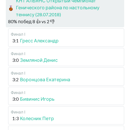
КНТ АЛЬЯНС Открытый чемпионат
Генического района по настольному
теннису (28.07.2018)
80
%
побед
8
👍 vs
2
👎
Финал I
3:1
Гресс Александр
Финал I
3:0
Земляной Денис
Финал I
3:2
Воронцова Екатерина
Финал I
3:0
Бивинис Игорь
Финал I
1:3
Колесник Петр