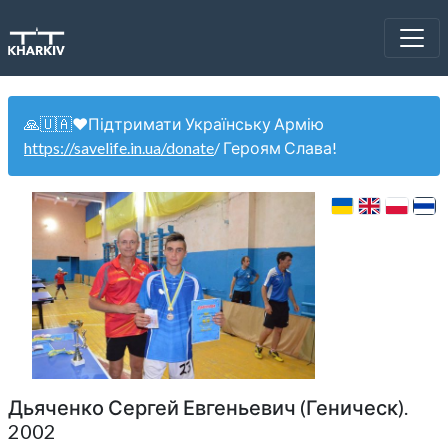
🙏🇺🇦❤️Підтримати Українську Армію
https://savelife.in.ua/donate
/ Героям Слава!
Дьяченко Сергей Евгеньевич (Геническ).
2002