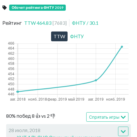
Обсчет рейтинга ФНТУ 2019
Рейтинг
TTW
464.83
[
7683
]
ФНТУ
/
30.1
TTW
ФНТУ
80
%
побед
8
👍 vs
2
👎
Спрятать игры
28 июля, 2018