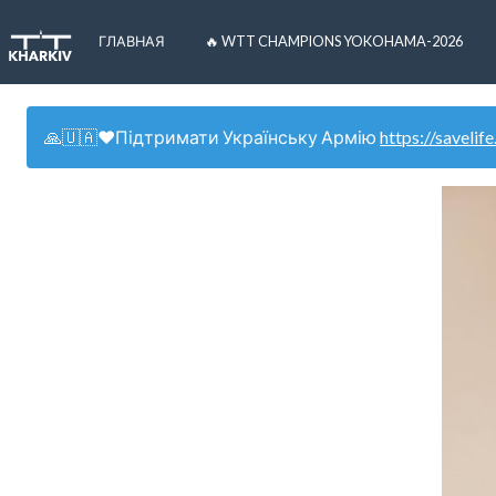
ГЛАВНАЯ
🔥 WTT CHAMPIONS YOKOHAMA-2026
🙏🇺🇦❤️Підтримати Українську Армію
https://savelife