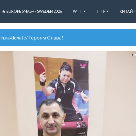
🔥 EUROPE SMASH - SWEDEN 2026
WTT
ITTF
КИТАЙ
.in.ua/donate
/ Героям Слава!
1 o