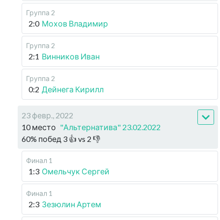
Группа 2
2:0
Мохов Владимир
Группа 2
2:1
Винников Иван
Группа 2
0:2
Дейнега Кирилл
23 февр., 2022
10 место
"Альтернатива" 23.02.2022
60
%
побед
3
👍 vs
2
👎
Финал 1
1:3
Омельчук Сергей
Финал 1
2:3
Зезюлин Артем