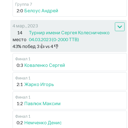
Группа 7
2:0
Белоус Андрей
4 мар., 2023
14
Турнир имени Сергея Колесниченко
место
04.03.2023 (0-2000 ТТВ)
43
%
побед
3
👍 vs
4
👎
Финал 1
0:3
Коваленко Сергей
Финал 1
2:1
Жарко Игорь
Финал 1
1:2
Павлюк Максим
Финал 1
0:2
Немченко Денис