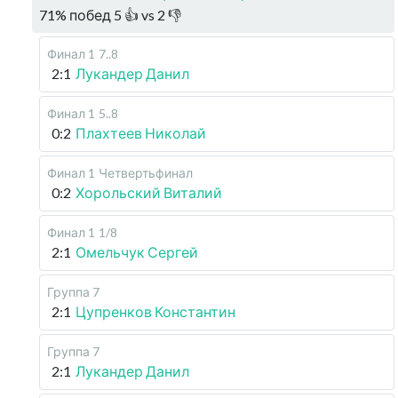
71
%
побед
5
👍 vs
2
👎
Финал 1
7..8
2:1
Лукандер Данил
Финал 1
5..8
0:2
Плахтеев Николай
Финал 1
Четвертьфинал
0:2
Хорольский Виталий
Финал 1
1/8
2:1
Омельчук Сергей
Группа 7
2:1
Цупренков Константин
Группа 7
2:1
Лукандер Данил