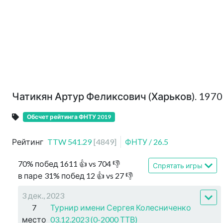
Чатикян Артур Феликсович (Харьков). 1970
Обсчет рейтинга ФНТУ 2019
Рейтинг
TTW
541.29
[
4849
]
ФНТУ
/
26.5
70
%
побед
1611
👍 vs
704
👎
Спрятать игры
в паре
31
%
побед
12
👍 vs
27
👎
3 дек., 2023
7
Турнир имени Сергея Колесниченко
место
03.12.2023 (0-2000 ТТВ)