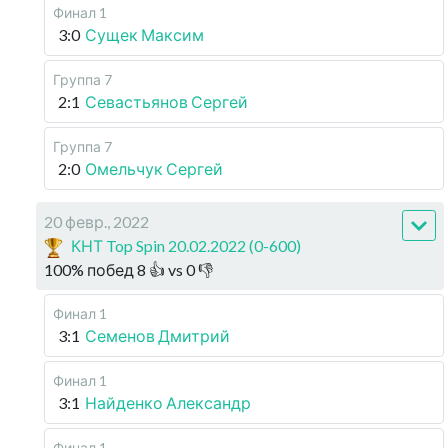
Финал 1
3:0
Сущек Максим
Группа 7
2:1
Севастьянов Сергей
Группа 7
2:0
Омельчук Сергей
20 февр., 2022
КНТ Top Spin 20.02.2022 (0-600)
100
%
побед
8
👍 vs
0
👎
Финал 1
3:1
Семенов Дмитрий
Финал 1
3:1
Найденко Александр
Финал 1