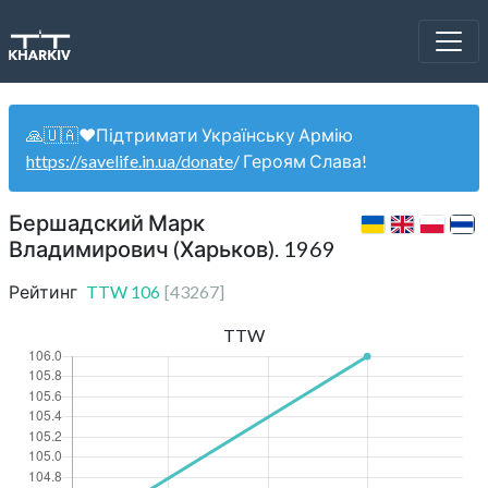
🙏🇺🇦❤️Підтримати Українську Армію
https://savelife.in.ua/donate
/ Героям Слава!
Бершадский Марк
Владимирович (Харьков). 1969
Рейтинг
TTW
106
[
43267
]
TTW