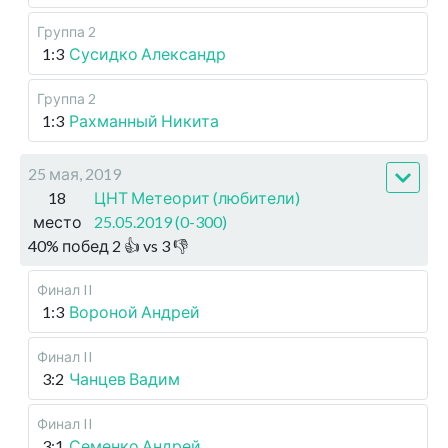
Группа 2
1:3
Сусидко Александр
Группа 2
1:3
Рахманный Никита
25 мая, 2019
18
ЦНТ Метеорит (любители)
место
25.05.2019 (0-300)
40
%
побед
2
👍 vs
3
👎
Финал II
1:3
Вороной Андрей
Финал II
3:2
Чанцев Вадим
Финал II
3:1
Семенко Андрей