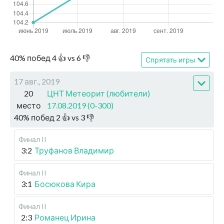
40
%
побед
4
👍 vs
6
👎
Спрятать игры
17 авг., 2019
20
ЦНТ Метеорит (любители)
место
17.08.2019 (0-300)
40
%
побед
2
👍 vs
3
👎
Финал II
3:2
Труфанов Владимир
Финал II
3:1
Босюкова Кира
Финал II
2:3
Романец Ирина