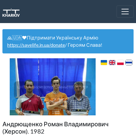
🙏🇺🇦❤️Підтримати Українську Армію
https://savelife.in.ua/donate
/ Героям Слава!
ЦНТ Метеорит (спортсмены) 03.08.2019
(0-700)
Андрющенко Роман Владимирович
(Херсон). 1982