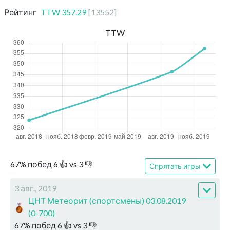
Рейтинг
TTW
357.29
[
13552
]
TTW
67
%
побед
6
👍 vs
3
👎
Спрятать игры
3 авг., 2019
ЦНТ Метеорит (спортсмены) 03.08.2019
(0-700)
67
%
побед
6
👍 vs
3
👎