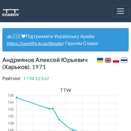
🙏🇺🇦❤️Підтримати Українську Армію
https://savelife.in.ua/donate
/ Героям Слава!
Андриянов Алексей Юрьевич
(Харьков). 1971
Рейтинг
TTW
123.62
TTW