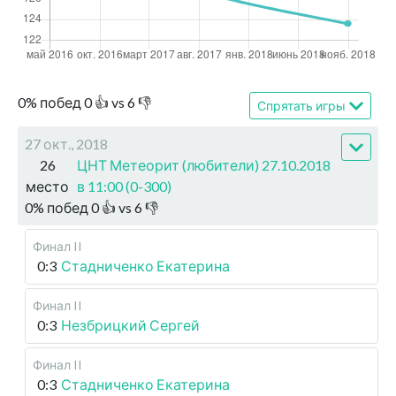
0
%
побед
0
👍 vs
6
👎
Спрятать игры
27 окт., 2018
26
ЦНТ Метеорит (любители) 27.10.2018
место
в 11:00 (0-300)
0
%
побед
0
👍 vs
6
👎
Финал II
0:3
Стадниченко Екатерина
Финал II
0:3
Незбрицкий Сергей
Финал II
0:3
Стадниченко Екатерина