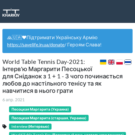
🙏🇺🇦❤️Підтримати Українську Армію
https://savelife.in.ua/donate
/ Героям Слава!
World Table Tennis Day-2021:
Інтерв'ю Маргарити Песоцької
для Сніданок з 1 + 1 - З чого починається
любов до настільного тенісу та як
навчитися в нього грати
6 апр. 2021
Песоцкая Маргарита (Украина)
Песоцкая Маргарита (старшая, Украина)
Interview (Интервью)
World Table Tennis Day (Всемирный день настольного тенниса)