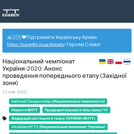
🙏🇺🇦❤️Підтримати Українську Армію
https://savelife.in.ua/donate
/ Героям Слава!
Національний чемпіонат
України-2020: Анонс
проведення попереднього етапу (Західної
зони)
23 янв. 2020
National Championships (Национальные чемпионаты)
Новости ФНТУ
Предварительные этапы (зоны) ЧУ
Федерація настільного тенісу УКРАЇНИ (ФНТУ)
Ukrainian NTTC (Национальный чемпионат Украины)