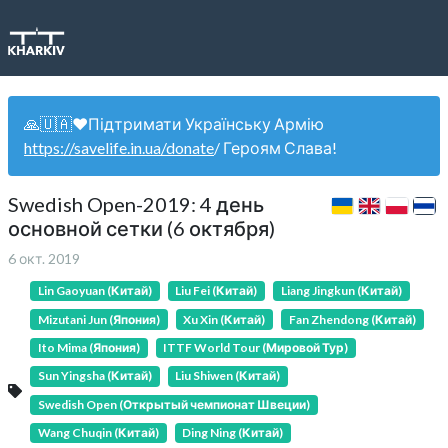
🙏🇺🇦❤️Підтримати Українську Армію
https://savelife.in.ua/donate
/ Героям Слава!
Swedish Open-2019: 4 день
основной сетки (6 октября)
6 окт. 2019
Lin Gaoyuan (Китай)
Liu Fei (Китай)
Liang Jingkun (Китай)
Mizutani Jun (Япония)
Xu Xin (Китай)
Fan Zhendong (Китай)
Ito Mima (Япония)
ITTF World Tour (Мировой Тур)
Sun Yingsha (Китай)
Liu Shiwen (Китай)
Swedish Open (Открытый чемпионат Швеции)
Wang Chuqin (Китай)
Ding Ning (Китай)