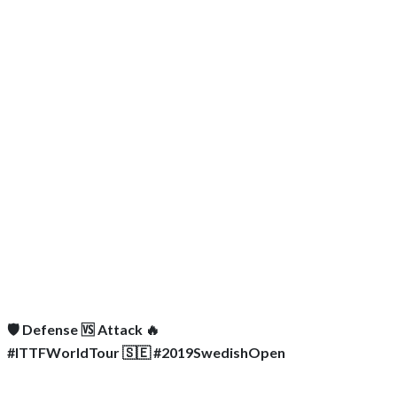
🛡 Defense 🆚 Attack 🔥
#ITTFWorldTour 🇸🇪 #2019SwedishOpen