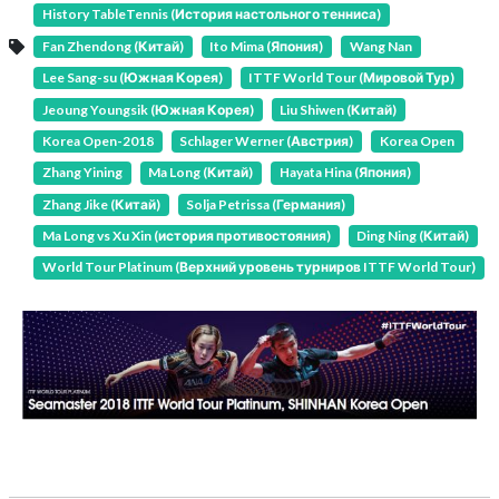
History TableTennis (История настольного тенниса)
Fan Zhendong (Китай)
Ito Mima (Япония)
Wang Nan
Lee Sang-su (Южная Корея)
ITTF World Tour (Мировой Тур)
Jeoung Youngsik (Южная Корея)
Liu Shiwen (Китай)
Korea Open-2018
Schlager Werner (Австрия)
Korea Open
Zhang Yining
Ma Long (Китай)
Hayata Hina (Япония)
Zhang Jike (Китай)
Solja Petrissa (Германия)
Ma Long vs Xu Xin (история противостояния)
Ding Ning (Китай)
World Tour Platinum (Верхний уровень турниров ITTF World Tour)