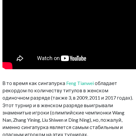
В то время как сингапурка
Feng Tianwei
обладает
рекордом по количеству титулов в женском
одиночном разряде (также 3, в 2009, 2011 и 2017 годах).
Этот турнир и в женском разряде выигрывали
знаменитые игроки (олимпийские чемпионки Wang
Nan, Zhang Yining, Liu Shiwen и Ding Ning), но, пожалуй,
именно сингапурка является самым стабильным и
опасным игроком на этих турнирах.