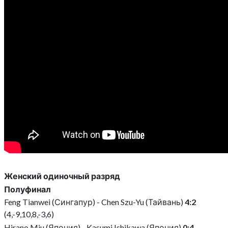
Женский одиночный разряд
Полуфинал
Feng Tianwei (Сингапур) - Chen Szu-Yu (Тайвань)
4:2
(4,-9,10,8,-3,6)
Hirano Miu (Япония) - Kasumi Ishikawa (Япония)
0:4