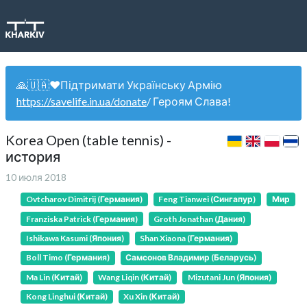
🙏🇺🇦❤️Підтримати Українську Армію
https://savelife.in.ua/donate
/ Героям Слава!
Korea Open (table tennis) -
история
10 июля 2018
Ovtcharov Dimitrij (Германия)
Feng Tianwei (Сингапур)
Мир
Franziska Patrick (Германия)
Groth Jonathan (Дания)
Ishikawa Kasumi (Япония)
Shan Xiaona (Германия)
Boll Timo (Германия)
Самсонов Владимир (Беларусь)
Ma Lin (Китай)
Wang Liqin (Китай)
Mizutani Jun (Япония)
Kong Linghui (Китай)
Xu Xin (Китай)