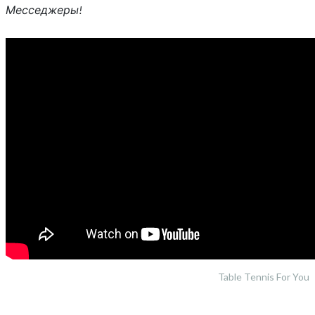
Месседжеры!
Table Tennis For You