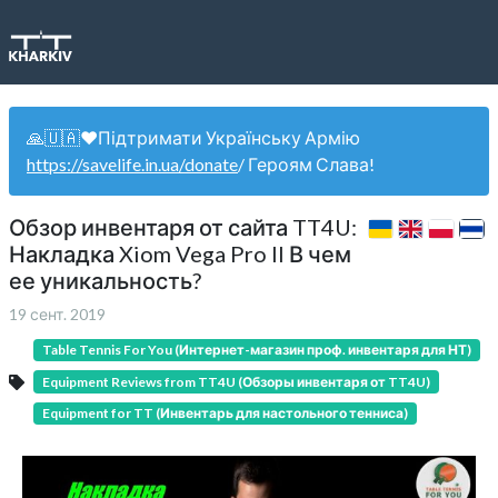
🙏🇺🇦❤️Підтримати Українську Армію
https://savelife.in.ua/donate
/ Героям Слава!
Обзор инвентаря от сайта TT4U:
Накладка Xiom Vega Pro II В чем
ее уникальность?
19 сент. 2019
Table Tennis For You (Интернет-магазин проф. инвентаря для НТ)
Equipment Reviews from TT4U (Обзоры инвентаря от TT4U)
Equipment for TT (Инвентарь для настольного тенниса)