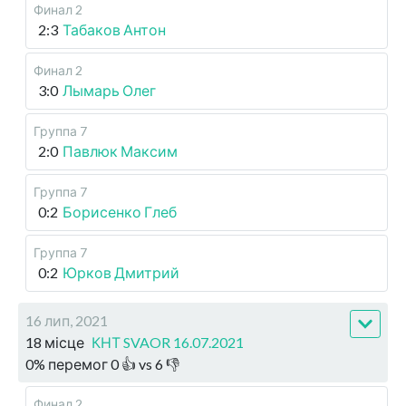
Финал 2
2:3
Табаков Антон
Финал 2
3:0
Лымарь Олег
Группа 7
2:0
Павлюк Максим
Группа 7
0:2
Борисенко Глеб
Группа 7
0:2
Юрков Дмитрий
16 лип, 2021
18 місце
КНТ SVAOR 16.07.2021
0
%
перемог
0
👍 vs
6
👎
Финал 2