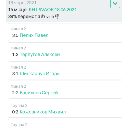
18 черв, 2021
15 місце
КНТ SVAOR 18.06.2021
38
%
перемог
3
👍 vs
5
👎
Финал 2
3:0
Пелих Павел
Финал 2
1:3
Терпугов Алексей
Финал 2
3:1
Шинкарчук Игорь
Финал 2
2:3
Васильев Сергей
Группа 2
0:2
Кожевников Михаил
Группа 2