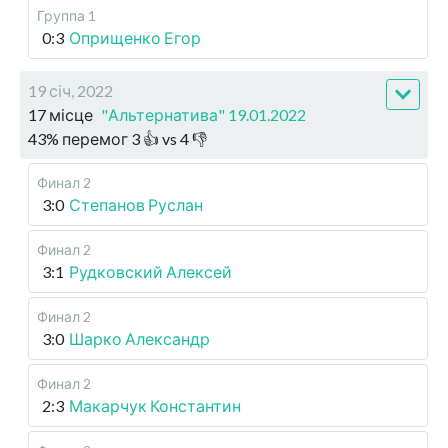
Группа 1
0:3
Оприщенко Егор
19 січ, 2022
17 місце
"Альтернатива" 19.01.2022
43
%
перемог
3
👍 vs
4
👎
Финал 2
3:0
Степанов Руслан
Финал 2
3:1
Рудковский Алексей
Финал 2
3:0
Шарко Александр
Финал 2
2:3
Макарчук Константин