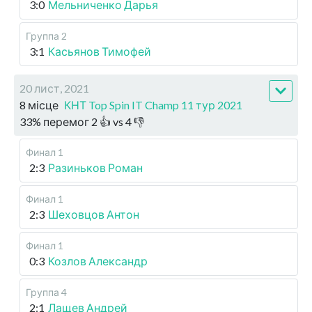
3:0
Мельниченко Дарья
Группа 2
3:1
Касьянов Тимофей
20 лист, 2021
8 місце
КНТ Top Spin IT Champ 11 тур 2021
33
%
перемог
2
👍 vs
4
👎
Финал 1
2:3
Разиньков Роман
Финал 1
2:3
Шеховцов Антон
Финал 1
0:3
Козлов Александр
Группа 4
2:1
Лащев Андрей