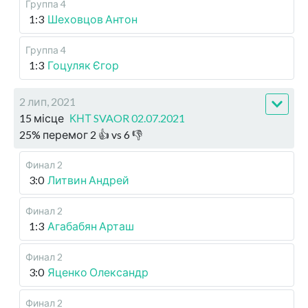
Группа 4
1:3
Шеховцов Антон
Группа 4
1:3
Гоцуляк Єгор
2 лип, 2021
15 місце
КНТ SVAOR 02.07.2021
25
%
перемог
2
👍 vs
6
👎
Финал 2
3:0
Литвин Андрей
Финал 2
1:3
Агабабян Арташ
Финал 2
3:0
Яценко Олександр
Финал 2