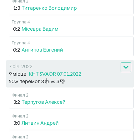
Финал 2
1:3
Титаренко Володимир
Группа 4
0:2
Місевра Вадим
Группа 4
0:2
Антипов Евгений
7 січ, 2022
9 місце
КНТ SVAOR 07.01.2022
50
%
перемог
3
👍 vs
3
👎
Финал 2
3:2
Терпугов Алексей
Финал 2
3:0
Литвин Андрей
Финал 2