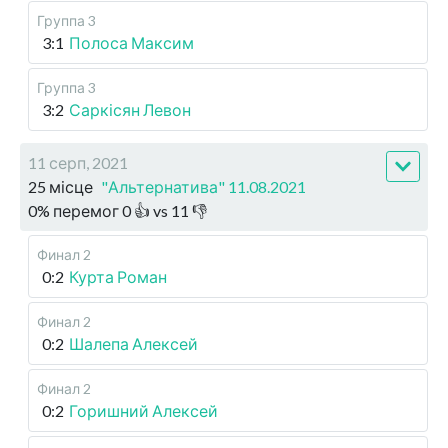
Группа 3
3:1
Полоса Максим
Группа 3
3:2
Саркісян Левон
11 серп, 2021
25 місце
"Альтернатива" 11.08.2021
0
%
перемог
0
👍 vs
11
👎
Финал 2
0:2
Курта Роман
Финал 2
0:2
Шалепа Алексей
Финал 2
0:2
Горишний Алексей