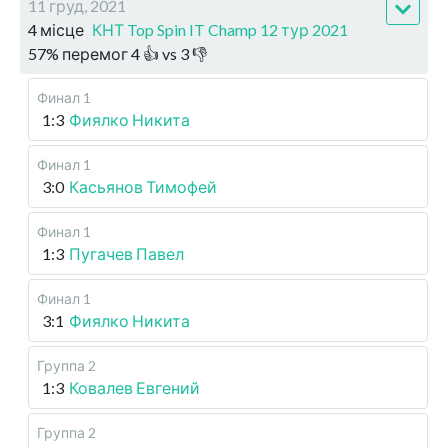
11 груд, 2021
4 місце
КНТ Top Spin IT Champ 12 тур 2021
57
%
перемог
4
👍 vs
3
👎
Финал 1
1:3
Фиялко Никита
Финал 1
3:0
Касьянов Тимофей
Финал 1
1:3
Пугачев Павел
Финал 1
3:1
Фиялко Никита
Группа 2
1:3
Ковалев Евгений
Группа 2