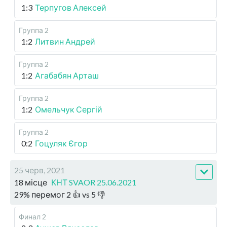
1:3
Терпугов Алексей
Группа 2
1:2
Литвин Андрей
Группа 2
1:2
Агабабян Арташ
Группа 2
1:2
Омельчук Сергій
Группа 2
0:2
Гоцуляк Єгор
25 черв, 2021
18 місце
КНТ SVAOR 25.06.2021
29
%
перемог
2
👍 vs
5
👎
Финал 2