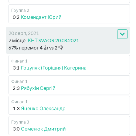
Группа 2
0:2
Комендант Юрий
20 серп, 2021
7 місце
КНТ SVAOR 20.08.2021
67
%
перемог
4
👍 vs
2
👎
Финал 1
3:1
Гоцуляк (Горішня) Катерина
Финал 1
2:3
Рябухін Сергій
Финал 1
1:3
Яценко Олександр
Группа 3
3:0
Семенюк Дмитрий