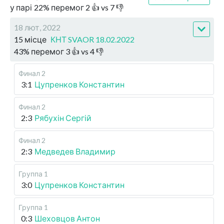
у парі
22
%
перемог
2
👍 vs
7
👎
18 лют, 2022
15 місце
КНТ SVAOR 18.02.2022
43
%
перемог
3
👍 vs
4
👎
Финал 2
3:1
Цупренков Константин
Финал 2
2:3
Рябухін Сергій
Финал 2
2:3
Медведев Владимир
Группа 1
3:0
Цупренков Константин
Группа 1
0:3
Шеховцов Антон