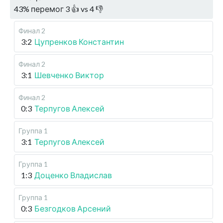
43
%
перемог
3
👍 vs
4
👎
Финал 2
3:2
Цупренков Константин
Финал 2
3:1
Шевченко Виктор
Финал 2
0:3
Терпугов Алексей
Группа 1
3:1
Терпугов Алексей
Группа 1
1:3
Доценко Владислав
Группа 1
0:3
Безгодков Арсений