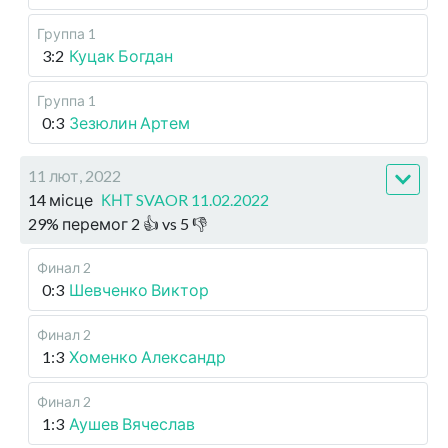
Группа 1
3:2
Куцак Богдан
Группа 1
0:3
Зезюлин Артем
11 лют, 2022
14 місце
КНТ SVAOR 11.02.2022
29
%
перемог
2
👍 vs
5
👎
Финал 2
0:3
Шевченко Виктор
Финал 2
1:3
Хоменко Александр
Финал 2
1:3
Аушев Вячеслав