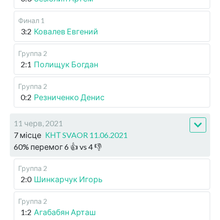
Финал 1
3:2
Ковалев Евгений
Группа 2
2:1
Полищук Богдан
Группа 2
0:2
Резниченко Денис
11 черв, 2021
7 місце
КНТ SVAOR 11.06.2021
60
%
перемог
6
👍 vs
4
👎
Группа 2
2:0
Шинкарчук Игорь
Группа 2
1:2
Агабабян Арташ