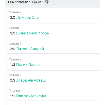
38
%
перемог
3
👍 vs
5
👎
Финал 2
3:0
Лымарь Олег
Финал 2
3:0
Шинкарчук Игорь
Финал 2
3:0
Литвин Андрей
Финал 2
1:3
Пелих Павел
Финал 2
0:3
Агабабян Арташ
Группа 4
1:3
Павлюк Максим