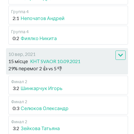
Группа 4
2:1
Непочатов Андрей
Группа 4
0:2
Фиялко Никита
10 вер, 2021
15 місце
КНТ SVAOR 10.09.2021
29
%
перемог
2
👍 vs
5
👎
Финал 2
3:2
Шинкарчук Игорь
Финал 2
0:3
Селюков Олександр
Финал 2
3:2
Зейкова Татьяна