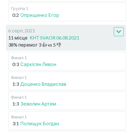
Группа 1
0:2
Оприщенко Егор
6 серп, 2021
11 місце
КНТ SVAOR 06.08.2021
38
%
перемог
3
👍 vs
5
👎
Финал 1
0:3
Саркісян Левон
Финал 1
1:3
Доценко Владислав
Финал 1
1:3
Зезюлин Артем
Финал 1
3:1
Полищук Богдан