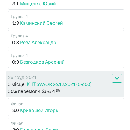
3:1
Мищенко Юрий
Группа 4
1:3
Каминский Сергей
Группа 4
0:3
Рева Александр
Группа 4
0:3
Безгодков Арсений
26 груд, 2021
5 місце
КНТ SVAOR 26.12.2021 (0-600)
50
%
перемог
4
👍 vs
4
👎
Финал
3:0
Кривошей Игорь
Финал
3:0
Голополос Денис