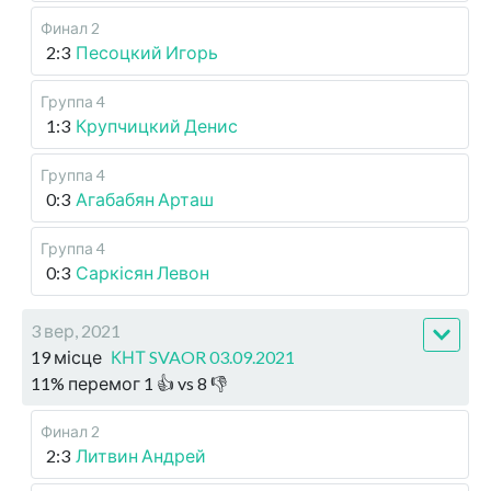
Финал 2
2:3
Песоцкий Игорь
Группа 4
1:3
Крупчицкий Денис
Группа 4
0:3
Агабабян Арташ
Группа 4
0:3
Саркісян Левон
3 вер, 2021
19 місце
КНТ SVAOR 03.09.2021
11
%
перемог
1
👍 vs
8
👎
Финал 2
2:3
Литвин Андрей