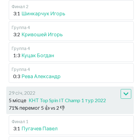
Финал 2
3:1
Шинкарчук Игорь
Группа 4
3:2
Кривошей Игорь
Группа 4
1:3
Куцак Богдан
Группа 4
0:3
Рева Александр
29 січ, 2022
5 місце
КНТ Top Spin IT Champ 1 тур 2022
71
%
перемог
5
👍 vs
2
👎
Финал 1
3:1
Пугачев Павел