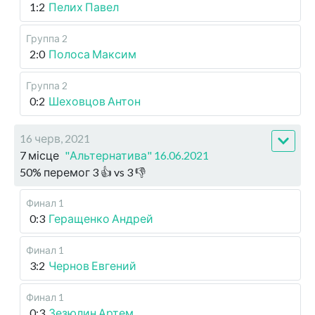
1:2
Пелих Павел
Группа 2
2:0
Полоса Максим
Группа 2
0:2
Шеховцов Антон
16 черв, 2021
7 місце
"Альтернатива" 16.06.2021
50
%
перемог
3
👍 vs
3
👎
Финал 1
0:3
Геращенко Андрей
Финал 1
3:2
Чернов Евгений
Финал 1
0:3
Зезюлин Артем