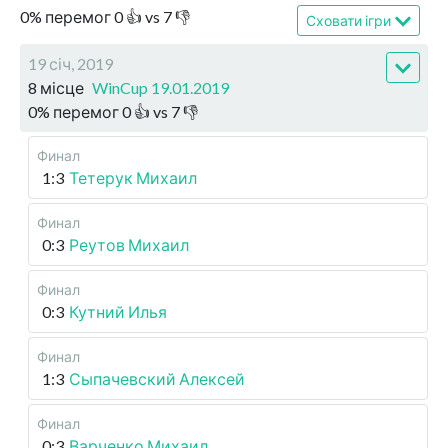
0
%
перемог
0
👍 vs
7
👎
Сховати ігри
19 січ, 2019
8 місце
WinCup 19.01.2019
0
%
перемог
0
👍 vs
7
👎
Финал
1:3
Тетерук Михаил
Финал
0:3
Реутов Михаил
Финал
0:3
Кутний Илья
Финал
1:3
Сыпачевский Алексей
Финал
0:3
Варченко Михаил