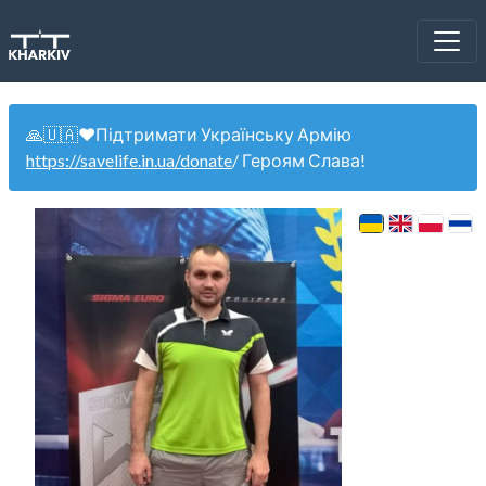
🙏🇺🇦❤️Підтримати Українську Армію
https://savelife.in.ua/donate
/ Героям Слава!