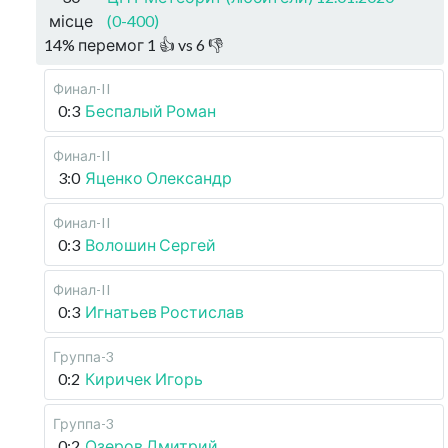
місце
(0-400)
14
%
перемог
1
👍 vs
6
👎
Финал-II
0:3
Беспалый Роман
Финал-II
3:0
Яценко Олександр
Финал-II
0:3
Волошин Сергей
Финал-II
0:3
Игнатьев Ростислав
Группа-3
0:2
Киричек Игорь
Группа-3
0:2
Озеров Дмитрий