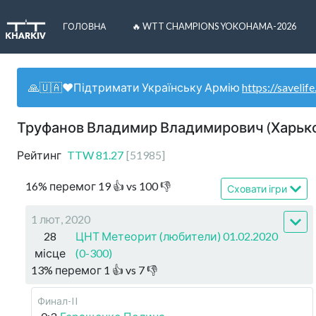
ГОЛОВНА
🔥 WTT CHAMPIONS YOKOHAMA-2026
🙏🇺🇦❤️Підтримати Українську Армію
https://savelife
Труфанов Владимир Владимирович (Харько
Рейтинг
TTW
81.27
[
51985
]
16
%
перемог
19
👍 vs
100
👎
Сховати ігри
1 лют, 2020
28
ЦНТ Метеорит (любители) 01.02.2020
місце
(0-300)
13
%
перемог
1
👍 vs
7
👎
Финал-II