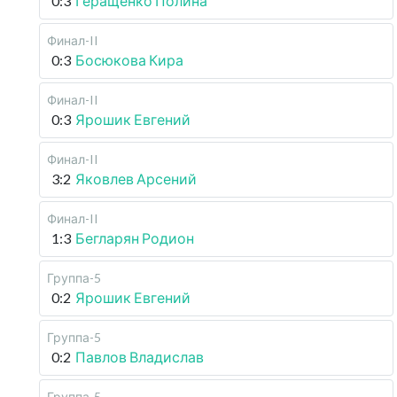
0:3
Геращенко Полина
Финал-II
0:3
Босюкова Кира
Финал-II
0:3
Ярошик Евгений
Финал-II
3:2
Яковлев Арсений
Финал-II
1:3
Бегларян Родион
Группа-5
0:2
Ярошик Евгений
Группа-5
0:2
Павлов Владислав
Группа-5