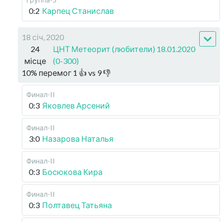
0:2
Карпец Станислав
18 січ, 2020
24
ЦНТ Метеорит (любители) 18.01.2020
місце
(0-300)
10
%
перемог
1
👍 vs
9
👎
Финал-II
0:3
Яковлев Арсений
Финал-II
3:0
Назарова Наталья
Финал-II
0:3
Босюкова Кира
Финал-II
0:3
Полтавец Татьяна