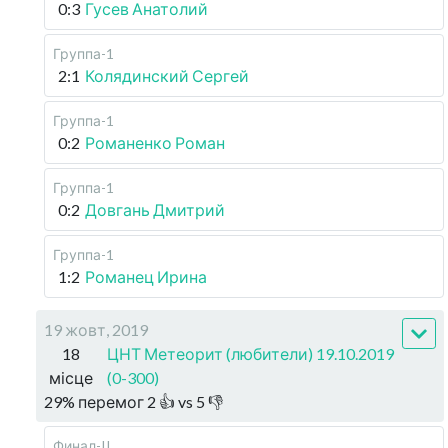
0:3
Гусев Анатолий
Группа-1
2:1
Колядинский Сергей
Группа-1
0:2
Романенко Роман
Группа-1
0:2
Довгань Дмитрий
Группа-1
1:2
Романец Ирина
19 жовт, 2019
18
ЦНТ Метеорит (любители) 19.10.2019
місце
(0-300)
29
%
перемог
2
👍 vs
5
👎
Финал-II