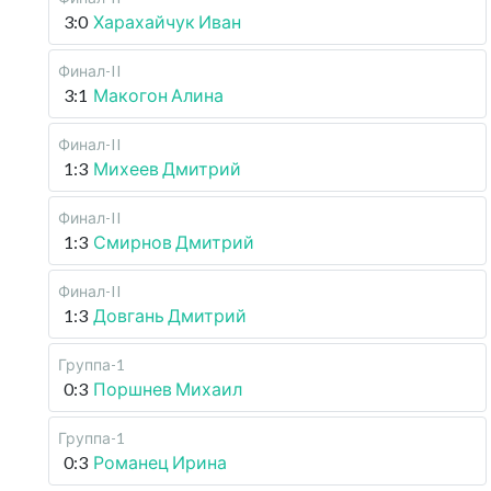
3:0
Харахайчук Иван
Финал-II
3:1
Макогон Алина
Финал-II
1:3
Михеев Дмитрий
Финал-II
1:3
Смирнов Дмитрий
Финал-II
1:3
Довгань Дмитрий
Группа-1
0:3
Поршнев Михаил
Группа-1
0:3
Романец Ирина