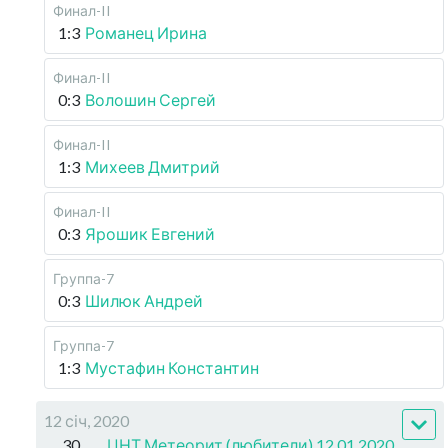
Финал-II
1:3
Романец Ирина
Финал-II
0:3
Волошин Сергей
Финал-II
1:3
Михеев Дмитрий
Финал-II
0:3
Ярошик Евгений
Группа-7
0:3
Шилюк Андрей
Группа-7
1:3
Мустафин Константин
12 січ, 2020
30
ЦНТ Метеорит (любители) 12.01.2020