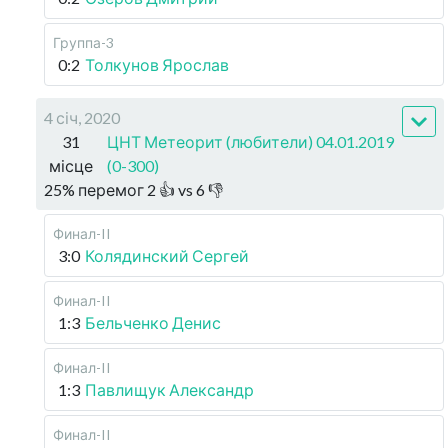
Группа-3
0:2
Толкунов Ярослав
4 січ, 2020
31
ЦНТ Метеорит (любители) 04.01.2019
місце
(0-300)
25
%
перемог
2
👍 vs
6
👎
Финал-II
3:0
Колядинский Сергей
Финал-II
1:3
Бельченко Денис
Финал-II
1:3
Павлищук Александр
Финал-II