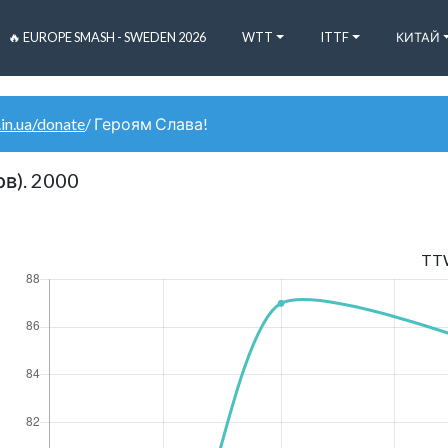
🔥 EUROPE SMASH - SWEDEN 2026
WTT
ITTF
КИТАЙ
.in.ua/donate
/ Героям Слава!
в). 2000
TT