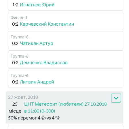
1:2
Игнатьев Юрий
Финал-II
0:2
Карчевский Константин
Группа-6
0:2
Чатикян Артур
Группа-6
0:2
Демченко Владислав
Группа-6
0:2
Литвин Андрей
27 жовт, 2018
25
ЦНТ Метеорит (любители) 27.10.2018
місце
в 11:00 (0-300)
50
%
перемог
4
👍 vs
4
👎