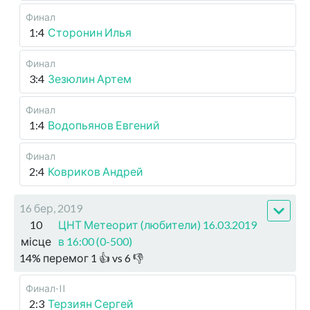
Финал
1:4
Сторонин Илья
Финал
3:4
Зезюлин Артем
Финал
1:4
Водопьянов Евгений
Финал
2:4
Ковриков Андрей
16 бер, 2019
10
ЦНТ Метеорит (любители) 16.03.2019
місце
в 16:00 (0-500)
14
%
перемог
1
👍 vs
6
👎
Финал-II
2:3
Терзиян Сергей