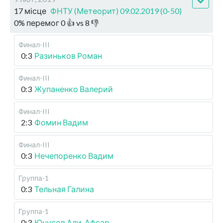
17 місце
ФНТУ (Метеорит) 09.02.2019 (0-50)
0
%
перемог
0
👍 vs
8
👎
Финал-III
0:3
Разиньков Роман
Финал-III
0:3
Жупаненко Валерий
Финал-III
2:3
Фомин Вадим
Финал-III
0:3
Нечепоренко Вадим
Группа-1
0:3
Тельная Галина
Группа-1
0:3
Юнусов Али-Афсар