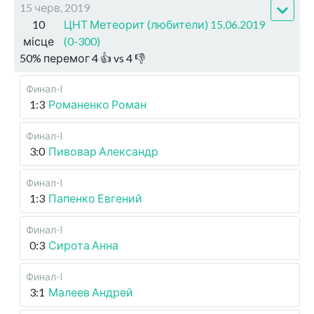
15 черв, 2019
10
ЦНТ Метеорит (любители) 15.06.2019
місце
(0-300)
50
%
перемог
4
👍 vs
4
👎
Финал-I
1:3
Романенко Роман
Финал-I
3:0
Пивовар Александр
Финал-I
1:3
Папенко Евгений
Финал-I
0:3
Сирота Анна
Финал-I
3:1
Малеев Андрей