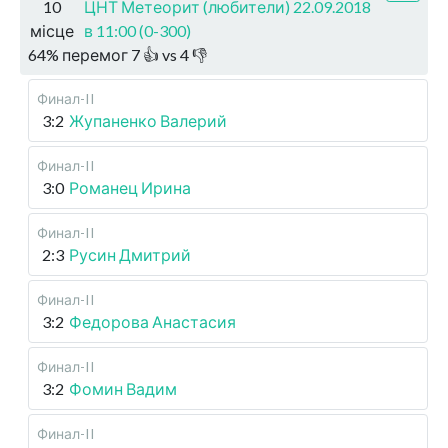
10
ЦНТ Метеорит (любители) 22.09.2018
місце
в 11:00 (0-300)
64
%
перемог
7
👍 vs
4
👎
Финал-II
3:2
Жупаненко Валерий
Финал-II
3:0
Романец Ирина
Финал-II
2:3
Русин Дмитрий
Финал-II
3:2
Федорова Анастасия
Финал-II
3:2
Фомин Вадим
Финал-II