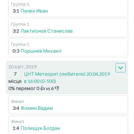
Группа-1
3:1
Пелих Иван
Группа-1
3:2
Лактионов Станислав
Группа-1
0:3
Поршнев Михаил
20 квіт, 2019
7
ЦНТ Метеорит (любители) 20.04.2019
місце
в 16:00 (0-500)
0
%
перемог
0
👍 vs
6
👎
Финал
3:4
Фомин Вадим
Финал
1:4
Полищук Богдан