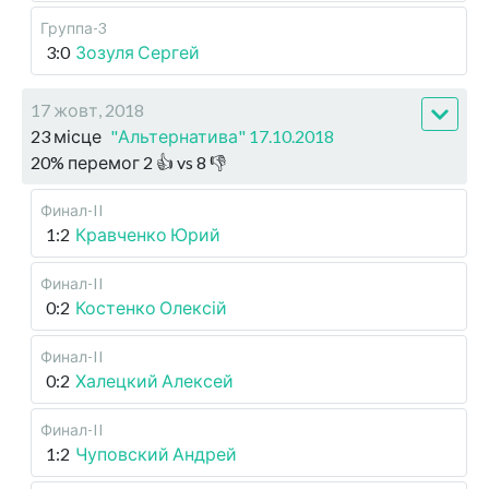
Группа-3
3:0
Зозуля Сергей
17 жовт, 2018
23 місце
"Альтернатива" 17.10.2018
20
%
перемог
2
👍 vs
8
👎
Финал-II
1:2
Кравченко Юрий
Финал-II
0:2
Костенко Олексій
Финал-II
0:2
Халецкий Алексей
Финал-II
1:2
Чуповский Андрей