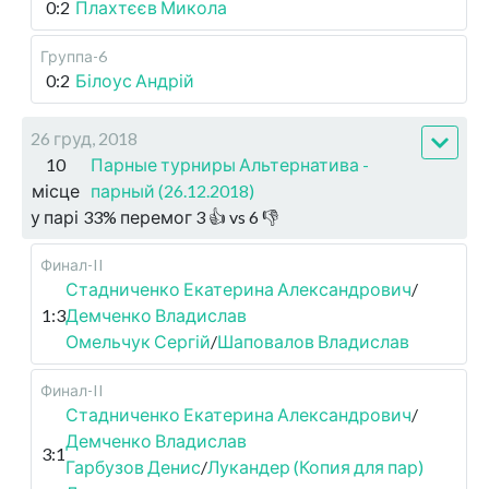
0:2
Плахтєєв Микола
Группа-6
0:2
Білоус Андрій
26 груд, 2018
10
Парные турниры Альтернатива -
місце
парный (26.12.2018)
у парі
33
%
перемог
3
👍 vs
6
👎
Финал-II
Стадниченко Екатерина Александрович
/
1:3
Демченко Владислав
Омельчук Сергій
/
Шаповалов Владислав
Финал-II
Стадниченко Екатерина Александрович
/
Демченко Владислав
3:1
Гарбузов Денис
/
Лукандер (Копия для пар)