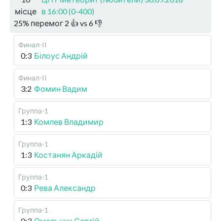
місце
в 16:00 (0-400)
25
%
перемог
2
👍 vs
6
👎
Финал-II
0:3
Білоус Андрій
Финал-II
3:2
Фомин Вадим
Группа-1
1:3
Комлев Владимир
Группа-1
1:3
Костанян Аркадій
Группа-1
0:3
Рева Александр
Группа-1
0:3
Омельчук Сергій