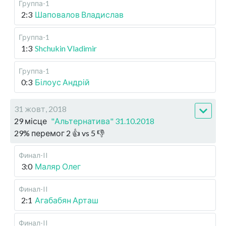
Группа-1
2:3
Шаповалов Владислав
Группа-1
1:3
Shchukin Vladimir
Группа-1
0:3
Білоус Андрій
31 жовт, 2018
29 місце
"Альтернатива" 31.10.2018
29
%
перемог
2
👍 vs
5
👎
Финал-II
3:0
Маляр Олег
Финал-II
2:1
Агабабян Арташ
Финал-II