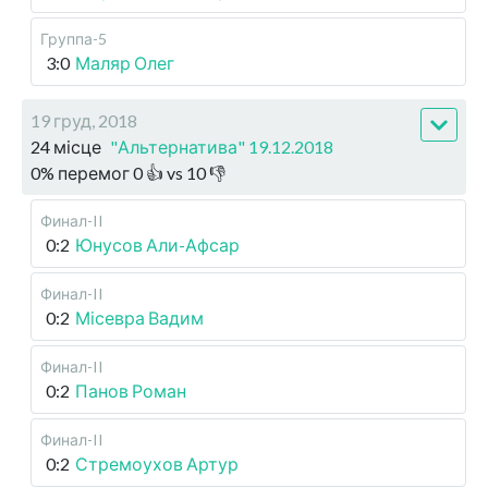
Группа-5
3:0
Маляр Олег
19 груд, 2018
24 місце
"Альтернатива" 19.12.2018
0
%
перемог
0
👍 vs
10
👎
Финал-II
0:2
Юнусов Али-Афсар
Финал-II
0:2
Місевра Вадим
Финал-II
0:2
Панов Роман
Финал-II
0:2
Стремоухов Артур