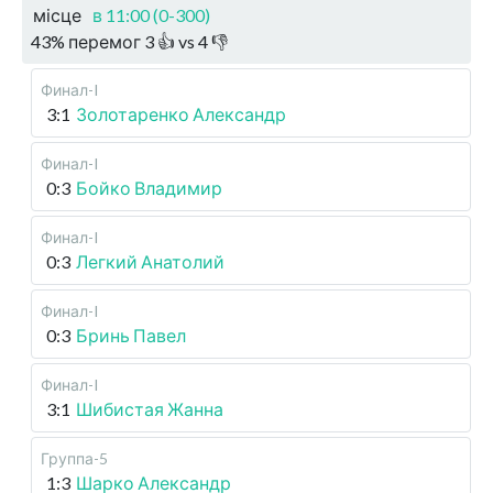
місце
в 11:00 (0-300)
43
%
перемог
3
👍 vs
4
👎
Финал-I
3:1
Золотаренко Александр
Финал-I
0:3
Бойко Владимир
Финал-I
0:3
Легкий Анатолий
Финал-I
0:3
Бринь Павел
Финал-I
3:1
Шибистая Жанна
Группа-5
1:3
Шарко Александр