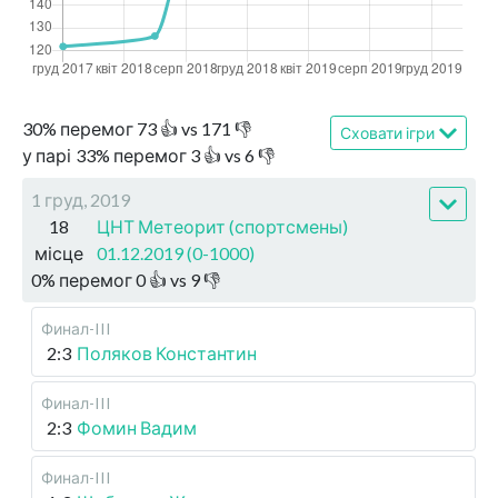
30
%
перемог
73
👍 vs
171
👎
Сховати ігри
у парі
33
%
перемог
3
👍 vs
6
👎
1 груд, 2019
18
ЦНТ Метеорит (спортсмены)
місце
01.12.2019 (0-1000)
0
%
перемог
0
👍 vs
9
👎
Финал-III
2:3
Поляков Константин
Финал-III
2:3
Фомин Вадим
Финал-III