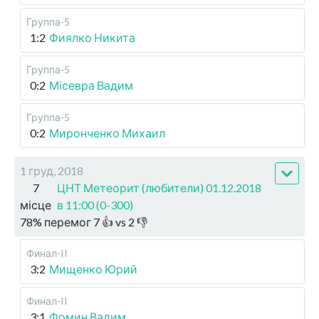
Группа-5
1:2
Фиялко Никита
Группа-5
0:2
Місевра Вадим
Группа-5
0:2
Миронченко Михаил
1 груд, 2018
7
ЦНТ Метеорит (любители) 01.12.2018
місце
в 11:00 (0-300)
78
%
перемог
7
👍 vs
2
👎
Финал-II
3:2
Мищенко Юрий
Финал-II
3:1
Фомин Вадим