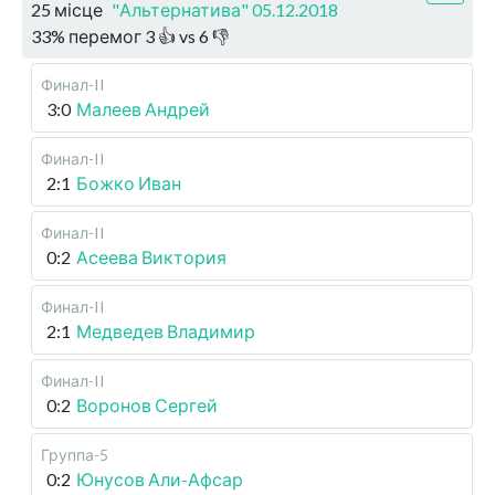
25 місце
"Альтернатива" 05.12.2018
33
%
перемог
3
👍 vs
6
👎
Финал-II
3:0
Малеев Андрей
Финал-II
2:1
Божко Иван
Финал-II
0:2
Асеева Виктория
Финал-II
2:1
Медведев Владимир
Финал-II
0:2
Воронов Сергей
Группа-5
0:2
Юнусов Али-Афсар