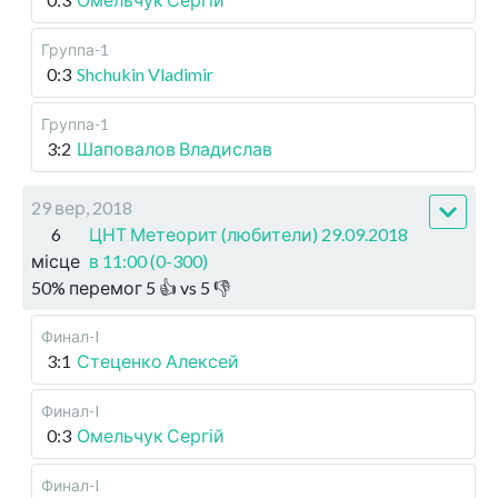
Группа-1
0:3
Shchukin Vladimir
Группа-1
3:2
Шаповалов Владислав
29 вер, 2018
6
ЦНТ Метеорит (любители) 29.09.2018
місце
в 11:00 (0-300)
50
%
перемог
5
👍 vs
5
👎
Финал-I
3:1
Стеценко Алексей
Финал-I
0:3
Омельчук Сергій
Финал-I