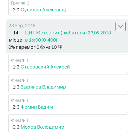
Группа-2
3:0
Сусидко Александр
23 вер, 2018
14
ЦНТ Метеорит (любители) 23.09.2018
місце
в 16:00 (0-400)
0
%
перемог
0
👍 vs
10
👎
Финал-II
1:3
Стасовский Алексей
Финал-II
1:3
Зырянов Владимир
Финал-II
2:3
Фомин Вадим
Финал-II
0:3
Мохов Володимир