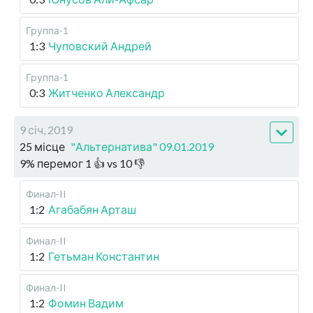
Группа-1
1:3
Чуповский Андрей
Группа-1
0:3
Житченко Александр
9 січ, 2019
25 місце
"Альтернатива" 09.01.2019
9
%
перемог
1
👍 vs
10
👎
Финал-II
1:2
Агабабян Арташ
Финал-II
1:2
Гетьман Константин
Финал-II
1:2
Фомин Вадим