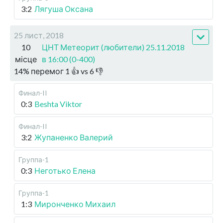
3:2
Лягуша Оксана
25 лист, 2018
10
ЦНТ Метеорит (любители) 25.11.2018
місце
в 16:00 (0-400)
14
%
перемог
1
👍 vs
6
👎
Финал-II
0:3
Beshta Viktor
Финал-II
3:2
Жупаненко Валерий
Группа-1
0:3
Неготько Елена
Группа-1
1:3
Миронченко Михаил