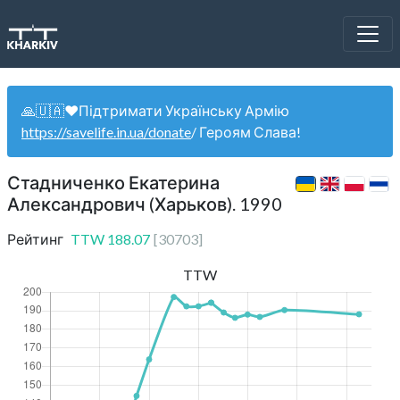
🙏🇺🇦❤️Підтримати Українську Армію
https://savelife.in.ua/donate
/ Героям Слава!
Стадниченко Екатерина
Александрович (Харьков). 1990
Рейтинг
TTW
188.07
[
30703
]
TTW