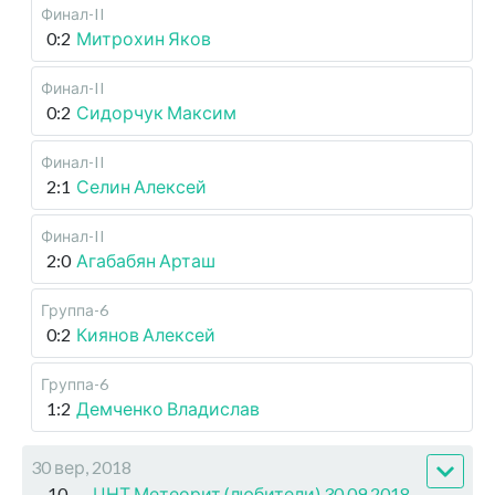
Финал-II
0:2
Митрохин Яков
Финал-II
0:2
Сидорчук Максим
Финал-II
2:1
Селин Алексей
Финал-II
2:0
Агабабян Арташ
Группа-6
0:2
Киянов Алексей
Группа-6
1:2
Демченко Владислав
30 вер, 2018
10
ЦНТ Метеорит (любители) 30.09.2018