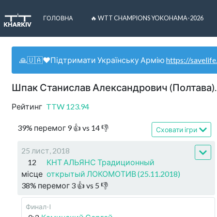
ГОЛОВНА
🔥 WTT CHAMPIONS YOKOHAMA-2026
🙏🇺🇦❤️Підтримати Українську Армію
https://savelife
Шпак Станислав Александрович (Полтава).
Рейтинг
TTW
123.94
39
%
перемог
9
👍 vs
14
👎
Сховати ігри
25 лист, 2018
12
КНТ АЛЬЯНС Традиционный
місце
открытый ЛОКОМОТИВ (25.11.2018)
38
%
перемог
3
👍 vs
5
👎
Финал-I