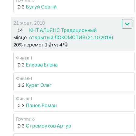
0:3
Булуй Сергій
21 жовт, 2018
14
КНТ АЛЬЯНС Традиционный
місце
открытый ЛОКОМОТИВ (21.10.2018)
20
%
перемог
1
👍 vs
4
👎
Финал-I
0:3
Елхова Елена
Финал-I
1:3
Курат Олег
Финал-I
0:3
Панов Роман
Группа-6
0:3
Стремоухов Артур