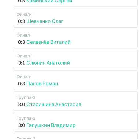
0:3
Каминский Сергей
Финал-I
0:3
Шевченко Олег
Финал-I
0:3
Селезнёв Виталий
Финал-I
3:1
Слюнин Анатолий
Финал-I
0:3
Панов Роман
Группа-3
3:0
Стасишина Анастасия
Группа-3
3:0
Галушкин Владимир
Группа-3