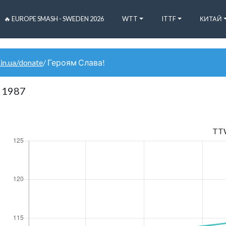
🔥 EUROPE SMASH - SWEDEN 2026
WTT
ITTF
КИТАЙ
.in.ua/donate
/ Героям Слава!
 1987
TT