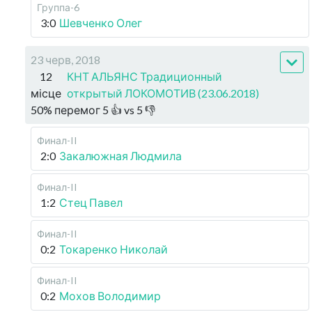
Группа-6
3:0
Шевченко Олег
23 черв, 2018
12
КНТ АЛЬЯНС Традиционный
місце
открытый ЛОКОМОТИВ (23.06.2018)
50
%
перемог
5
👍 vs
5
👎
Финал-II
2:0
Закалюжная Людмила
Финал-II
1:2
Стец Павел
Финал-II
0:2
Токаренко Николай
Финал-II
0:2
Мохов Володимир