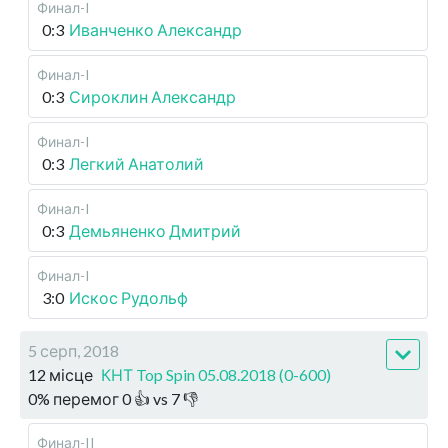
Финал-I
0:3
Иванченко Александр
Финал-I
0:3
Сироклин Александр
Финал-I
0:3
Легкий Анатолий
Финал-I
0:3
Демьяненко Дмитрий
Финал-I
3:0
Искос Рудольф
5 серп, 2018
12 місце
КНТ Top Spin 05.08.2018 (0-600)
0
%
перемог
0
👍 vs
7
👎
Финал-II