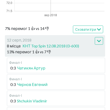
7
%
перемог
1
👍 vs
14
👎
Сховати ігри
12 серп, 2018
8 місце
КНТ Top Spin 12.08.2018 (0-600)
13
%
перемог
1
👍 vs
7
👎
Финал-I
0:3
Чатикян Артур
Финал-I
0:3
Чернов Евгений
Финал-I
0:3
Shchukin Vladimir