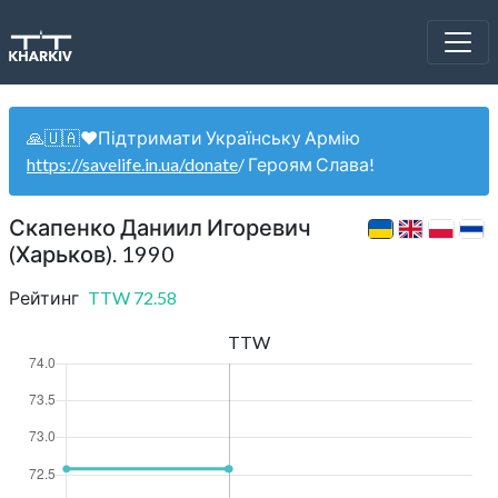
🙏🇺🇦❤️Підтримати Українську Армію
https://savelife.in.ua/donate
/ Героям Слава!
Скапенко Даниил Игоревич
(Харьков). 1990
Рейтинг
TTW
72.58
TTW