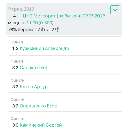
9 трав, 2019
4
ЦНТ Метеорит (любители) 09.05.2019
місце
в 11:00 (0-500)
78
%
перемог
7
👍 vs
2
👎
Финал-I
1:3
Кузьминич Александр
Финал-I
3:2
Саенко Олег
Финал-I
3:2
Елхов Артур
Финал-I
3:2
Оприщенко Егор
Финал-I
3:0
Каминский Сергей