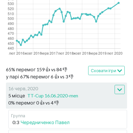
65
%
перемог
159
👍 vs
84
👎
Сховати ігри
у парі
67
%
перемог
6
👍 vs
3
👎
16 черв, 2020
5 місце
TT-Cup 16.06.2020-men
0
%
перемог
0
👍 vs
4
👎
Группа
0:3
Чередниченко Павел