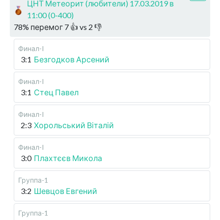
ЦНТ Метеорит (любители) 17.03.2019 в
11:00 (0-400)
78
%
перемог
7
👍 vs
2
👎
Финал-I
3:1
Безгодков Арсений
Финал-I
3:1
Стец Павел
Финал-I
2:3
Хорольський Віталій
Финал-I
3:0
Плахтєєв Микола
Группа-1
3:2
Шевцов Евгений
Группа-1