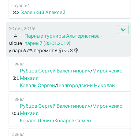
Группа-1
3:2
Халецкий Алексей
30 січ, 2019
4
Парные турниры Альтернатива -
місце
парный (30.01.2019)
у парі
67
%
перемог
6
👍 vs
3
👎
Финал
Рубцов Сергей Валентинович
/
Миронченко
3:1
Михаил
Коваль Сергей
/
Шалгородский Николай
Финал
Рубцов Сергей Валентинович
/
Миронченко
0:3
Михаил
Кебало Денис
/
Косарев Семен
Финал