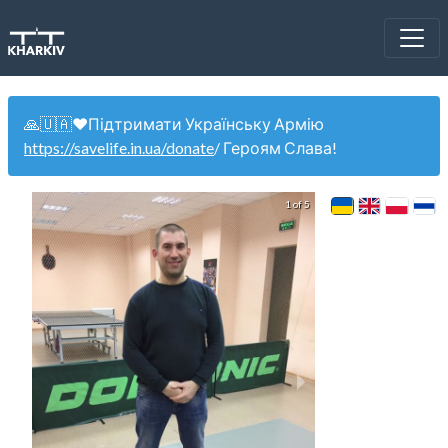
🙏🇺🇦❤️Підтримати Українську Армію
https://savelife.in.ua/donate
/ Героям Слава!
1 of 5