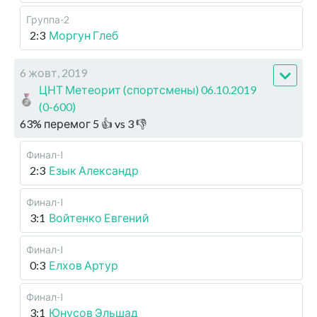
Группа-2
2:3
Моргун Глеб
6 жовт, 2019
ЦНТ Метеорит (спортсмены) 06.10.2019
(0-600)
63
%
перемог
5
👍 vs
3
👎
Финал-I
2:3
Езык Александр
Финал-I
3:1
Войтенко Евгений
Финал-I
0:3
Елхов Артур
Финал-I
3:1
Юнусов Эльшад