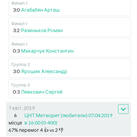
Финал-I
3:0
Агабабян Арташ
Финал-I
3:2
Разиньков Роман
Финал-I
0:3
Макарчук Константин
Группа-2
3:0
Ярошик Александр
Группа-2
0:3
Левкович Сергей
7 квіт, 2019
6
ЦНТ Метеорит (любители) 07.04.2019
місце
в 16:00 (0-400)
67
%
перемог
4
👍 vs
2
👎