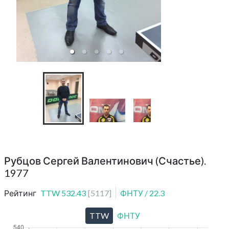
TT-Cup 02
Рубцов Сергей Валентинович (Счастье).
1977
Рейтинг
TTW
532.43
[
5117
]
ФНТУ
/
22.3
TTW
ФНТУ