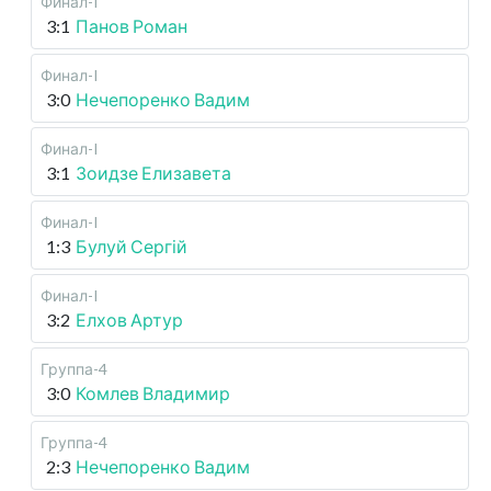
Финал-I
3:1
Панов Роман
Финал-I
3:0
Нечепоренко Вадим
Финал-I
3:1
Зоидзе Елизавета
Финал-I
1:3
Булуй Сергій
Финал-I
3:2
Елхов Артур
Группа-4
3:0
Комлев Владимир
Группа-4
2:3
Нечепоренко Вадим