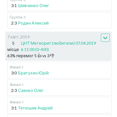
3:1
Шевченко Олег
Группа-3
2:3
Родин Алексей
7 квіт, 2019
5
ЦНТ Метеорит (любители) 07.04.2019
місце
в 11:00 (0-400)
63
%
перемог
5
👍 vs
3
👎
Финал-I
3:0
Братухин Юрій
Финал-I
2:3
Саенко Олег
Финал-I
3:1
Тетюшев Андрей