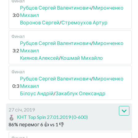
Финал
Рубцов Сергей Валентинович
/
Миронченко
3:0
Михаил
Воронов Сергей
/
Стремоухов Артур
Финал
Рубцов Сергей Валентинович
/
Миронченко
3:2
Михаил
Киянов Алексей
/
Кошмай Михайло
Финал
Рубцов Сергей Валентинович
/
Миронченко
0:3
Михаил
Білоус Андрій
/
Закаблук Олександр
27 січ, 2019
КНТ Top Spin 27.01.2019 (0-600)
86
%
перемог
6
👍 vs
1
👎
Финал-I