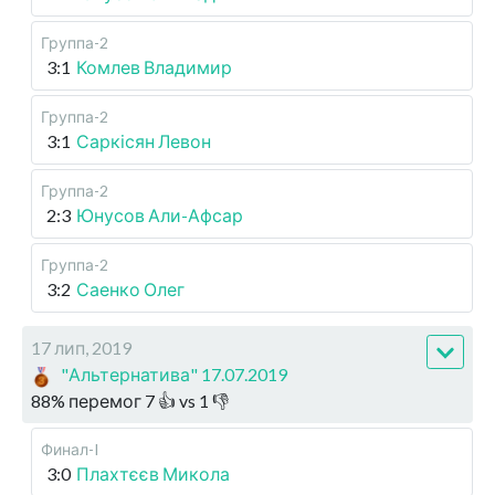
Группа-2
3:1
Комлев Владимир
Группа-2
3:1
Саркісян Левон
Группа-2
2:3
Юнусов Али-Афсар
Группа-2
3:2
Саенко Олег
17 лип, 2019
"Альтернатива" 17.07.2019
88
%
перемог
7
👍 vs
1
👎
Финал-I
3:0
Плахтєєв Микола