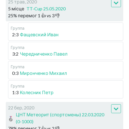
25 трав, 2020
5 місце
TT-Cup 25.05.2020
25
%
перемог
1
👍 vs
3
👎
Группа
2:3
Фащевский Иван
Группа
3:2
Чередниченко Павел
Группа
0:3
Миронченко Михаил
Группа
1:3
Колесник Петр
22 бер, 2020
ЦНТ Метеорит (спортсмены) 22.03.2020
(0-1000)
78
%
перемог
7
👍 vs
2
👎