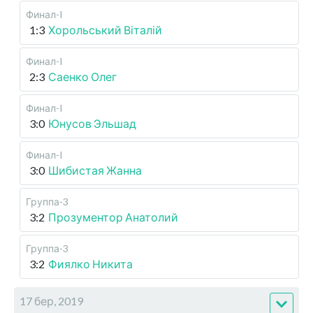
Финал-I
1:3
Хорольський Віталій
Финал-I
2:3
Саенко Олег
Финал-I
3:0
Юнусов Эльшад
Финал-I
3:0
Шибистая Жанна
Группа-3
3:2
Прозументор Анатолий
Группа-3
3:2
Фиялко Никита
17 бер, 2019