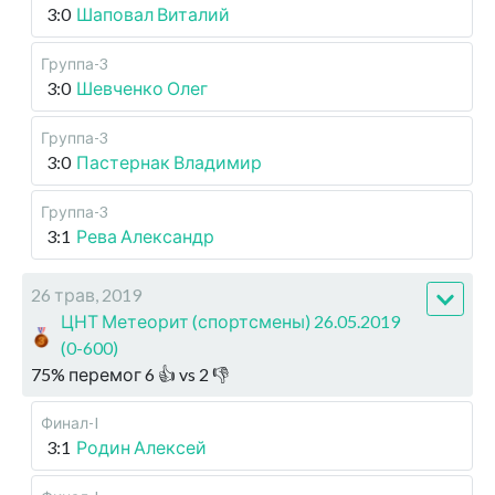
3:0
Шаповал Виталий
Группа-3
3:0
Шевченко Олег
Группа-3
3:0
Пастернак Владимир
Группа-3
3:1
Рева Александр
26 трав, 2019
ЦНТ Метеорит (спортсмены) 26.05.2019
(0-600)
75
%
перемог
6
👍 vs
2
👎
Финал-I
3:1
Родин Алексей