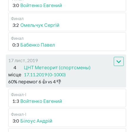
3:0
Войтенко Евгений
Финал
3:2
Омельчук Сергій
Финал
0:3
Бабенко Павел
17 лист, 2019
4
ЦНТ Метеорит (спортсмены)
місце
17.11.2019 (0-1000)
60
%
перемог
6
👍 vs
4
👎
Финал-I
1:3
Войтенко Евгений
Финал-I
3:0
Білоус Андрій