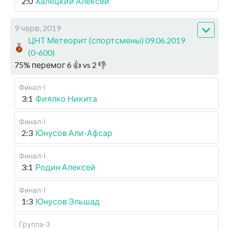
2:0
Халецкий Алексей
9 черв, 2019
ЦНТ Метеорит (спортсмены) 09.06.2019
(0-600)
75
%
перемог
6
👍 vs
2
👎
Финал-I
3:1
Фиялко Никита
Финал-I
2:3
Юнусов Али-Афсар
Финал-I
3:1
Родин Алексей
Финал-I
1:3
Юнусов Эльшад
Группа-3