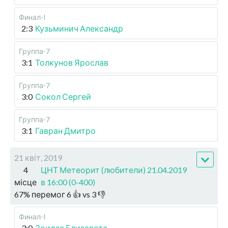
Финал-I
2:3
Кузьминич Александр
Группа-7
3:1
Толкунов Ярослав
Группа-7
3:0
Сокол Сергей
Группа-7
3:1
Гавран Дмитро
21 квіт, 2019
4
ЦНТ Метеорит (любители) 21.04.2019
місце
в 16:00 (0-400)
67
%
перемог
6
👍 vs
3
👎
Финал-I
3:0
Зоидзе Елизавета