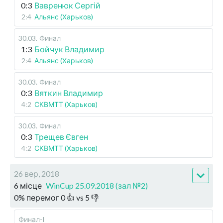
0:3
Вавренюк Сергій
2:4
Альянс (Харьков)
30.03
.
Финал
1:3
Бойчук Владимир
2:4
Альянс (Харьков)
30.03
.
Финал
0:3
Вяткин Владимир
4:2
СКВМТТ (Харьков)
30.03
.
Финал
0:3
Трещев Євген
4:2
СКВМТТ (Харьков)
26 вер, 2018
6 місце
WinCup 25.09.2018 (зал №2)
0
%
перемог
0
👍 vs
5
👎
Финал-I