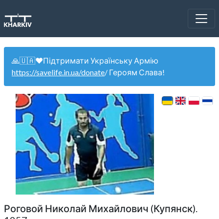
🙏🇺🇦❤️Підтримати Українську Армію
https://savelife.in.ua/donate
/ Героям Слава!
Роговой Николай Михайлович (Купянск).