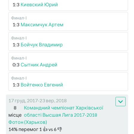
1:3
Киевский Юрий
Финал-I
1:3
Максимчук Артем
Финал-I
1:3
Бойчук Владимир
Финал-I
0:3
Сытник Андрей
Финал-I
1:3
Войтенко Евгений
17 груд, 2017-23 вер, 2018
8
Командний чемпіонат Харківської
місце
області Высшая Лига 2017-2018
Фотон (Харьков)
14
%
перемог
1
👍 vs
6
👎