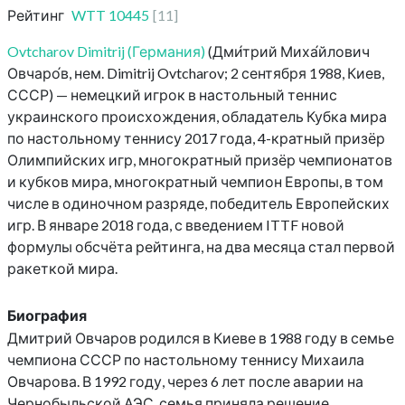
Рейтинг
WTT
10445
[
11
]
Ovtcharov Dimitrij (Германия)
(Дми́трий Миха́йлович
Овчаро́в, нем. Dimitrij Ovtcharov; 2 сентября 1988, Киев,
СССР) — немецкий игрок в настольный теннис
украинского происхождения, обладатель Кубка мира
по настольному теннису 2017 года, 4-кратный призёр
Олимпийских игр, многократный призёр чемпионатов
и кубков мира, многократный чемпион Европы, в том
числе в одиночном разряде, победитель Европейских
игр. В январе 2018 года, с введением ITTF новой
формулы обсчёта рейтинга, на два месяца стал первой
ракеткой мира.
Биография
Дмитрий Овчаров родился в Киеве в 1988 году в семье
чемпиона СССР по настольному теннису Михаила
Овчарова. В 1992 году, через 6 лет после аварии на
Чернобыльской АЭС, семья приняла решение