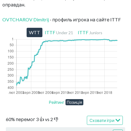
оправдан.
OVTCHAROV Dimitrij
- профиль игрока на сайте ITTF
WTT
ITTF
ITTF
Under 21
Juniors
Рейтинг
Позиція
60
%
перемог
3
👍 vs
2
👎
Сховати ігри