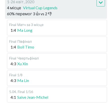
1-26 квіт, 2020
4 місце
Virtual Cup Legends
60
%
перемог
3
👍 vs
2
👎
Final
Матч за 3 місце
1:4
Ma Long
Final
Півфінал
1:4
Boll Timo
Final
Чвертьфінал
4:3
Xu Xin
Final
1/8
4:3
Ma Lin
5.04
.
Final
1/16
4:1
Saive Jean-Michel