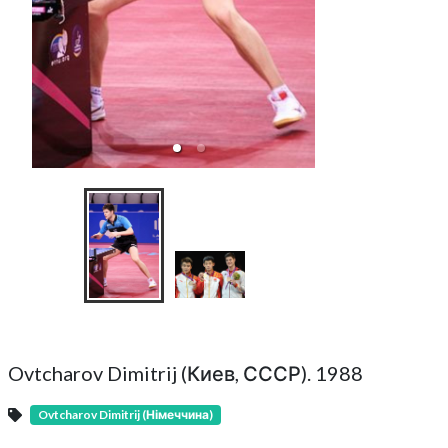
Virtual 
Ovtcharov Dimitrij (Киев, СССР). 1988
Ovtcharov Dimitrij (Німеччина)