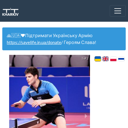
🙏🇺🇦❤️Підтримати Українську Армію
https://savelife.in.ua/donate
/ Героям Слава!
1 of 2