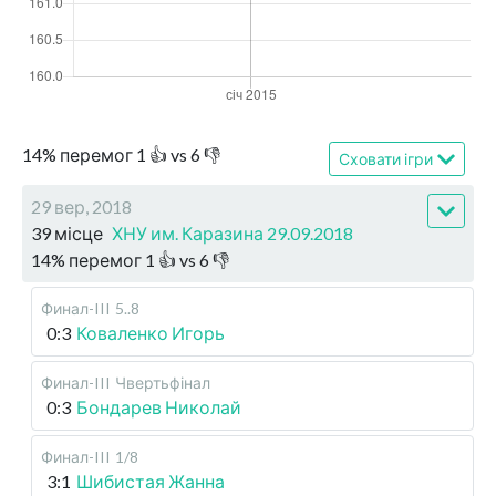
14
%
перемог
1
👍 vs
6
👎
Сховати ігри
29 вер, 2018
39 місце
ХНУ им. Каразина 29.09.2018
14
%
перемог
1
👍 vs
6
👎
Финал-III
5..8
0:3
Коваленко Игорь
Финал-III
Чвертьфінал
0:3
Бондарев Николай
Финал-III
1/8
3:1
Шибистая Жанна