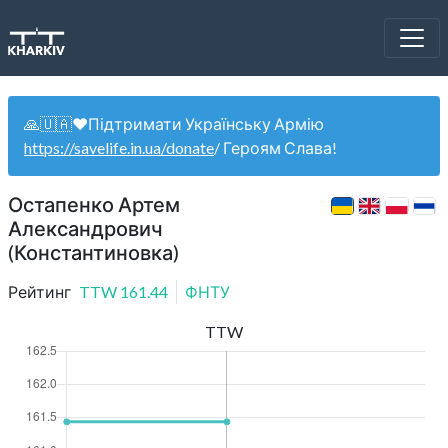
🙏🇺🇦❤️Підтримати Українську Армію
https://savelife.in.ua/donate
/ Героям Слава!
Остапенко Артем
Александрович
(Константиновка)
Рейтинг
TTW
161.44
ФНТУ
TTW