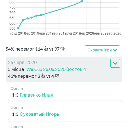
54
%
перемог
114
👍 vs
97
👎
Сховати ігри
26 черв, 2020
5 місце
WinCup 26.06.2020 Восток 4
43
%
перемог
3
👍 vs
4
👎
Финал
1:3
Гливенко Илья
Финал
1:3
Суковатый Игорь
Финал