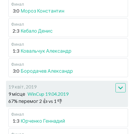
Финал
3:0
Мороз Константин
Финал
2:3
Кебало Денис
Финал
1:3
Ковальчук Александр
Финал
3:0
Бородачев Александр
19 квіт, 2019
9 місце
WinCup 19.04.2019
67
%
перемог
2
👍 vs
1
👎
Финал
1:3
Юрченко Геннадий