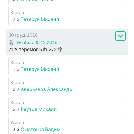
Финал
2:3
Тетерук Михаил
30 груд, 2018
WinCup 30.12.2018
71
%
перемог
5
👍 vs
2
👎
Финал-I
1:3
Тетерук Михаил
Финал-I
3:2
Аверьянов Александр
Финал-I
3:2
Реутов Михаил
Финал-I
2:3
Сметенко Вадим