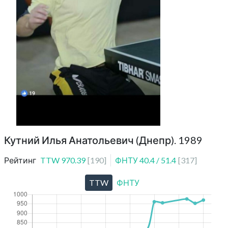
Кутний Илья Анатольевич (Днепр). 1989
Рейтинг
TTW
970.39
[
190
]
ФНТУ
40.4
/
51.4
[
317
]
TTW
ФНТУ