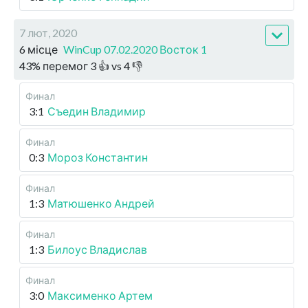
7 лют, 2020
6 місце
WinCup 07.02.2020 Восток 1
43
%
перемог
3
👍 vs
4
👎
Финал
3:1
Съедин Владимир
Финал
0:3
Мороз Константин
Финал
1:3
Матюшенко Андрей
Финал
1:3
Билоус Владислав
Финал
3:0
Максименко Артем