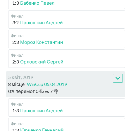
1:3
Бабенко Павел
Финал
3:2
Панюшкин Андрей
Финал
2:3
Мороз Константин
Финал
2:3
Орловский Сергей
5 квіт, 2019
8 місце
WinCup 05.04.2019
0
%
перемог
0
👍 vs
7
👎
Финал
1:3
Панюшкин Андрей
Финал
1:3
Юрченко Геннадий