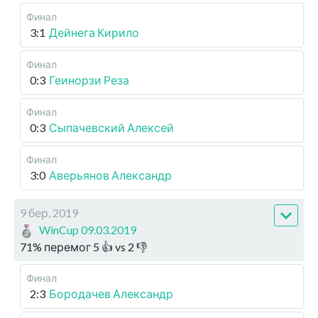
Финал
3:1
Дейнега Кирило
Финал
0:3
Геинорзи Реза
Финал
0:3
Сыпачевский Алексей
Финал
3:0
Аверьянов Александр
9 бер, 2019
WinCup 09.03.2019
71
%
перемог
5
👍 vs
2
👎
Финал
2:3
Бородачев Александр