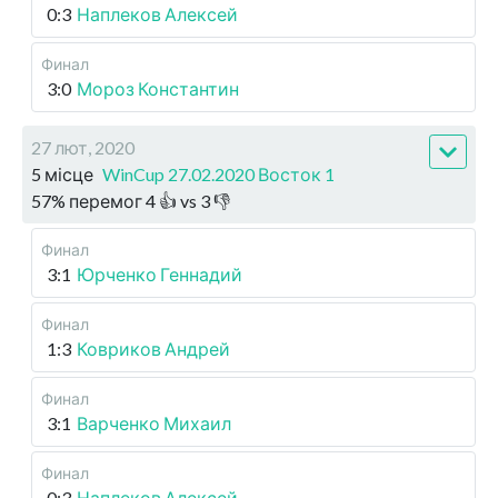
0:3
Наплеков Алексей
Финал
3:0
Мороз Константин
27 лют, 2020
5 місце
WinCup 27.02.2020 Восток 1
57
%
перемог
4
👍 vs
3
👎
Финал
3:1
Юрченко Геннадий
Финал
1:3
Ковриков Андрей
Финал
3:1
Варченко Михаил
Финал
0:3
Наплеков Алексей