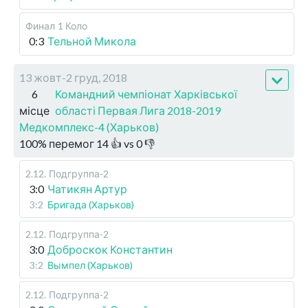
Финал
1 Коло
0:3
Тельной Микола
13 жовт-2 груд, 2018
6
Командний чемпіонат Харківської
місце
області Первая Лига 2018-2019
Медкомплекс-4 (Харьков)
100
%
перемог
14
👍 vs
0
👎
2.12
.
Подгруппа-2
3:0
Чатикян Артур
3:2
Бригада (Харьков)
2.12
.
Подгруппа-2
3:0
Доброскок Константин
3:2
Вымпел (Харьков)
2.12
.
Подгруппа-2