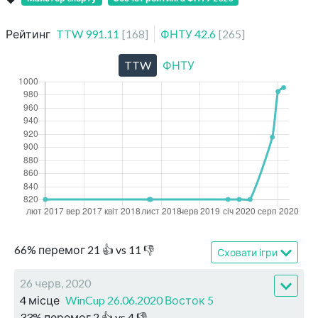
Рейтинг
TTW
991.11
[
168
]
ФНТУ
42.6
[
265
]
TTW
ФНТУ
66
%
перемог
21
👍 vs
11
👎
Сховати ігри
26 черв, 2020
4 місце
WinCup 26.06.2020 Восток 5
33
%
перемог
2
👍 vs
4
👎