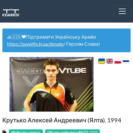
🙏🇺🇦❤️Підтримати Українську Армію
https://savelife.in.ua/donate
/ Героям Слава!
Крутько Алексей Андреевич (Ялта). 1994
Майстер cпорту
Обсчет рейтинга ФНТУ 2020